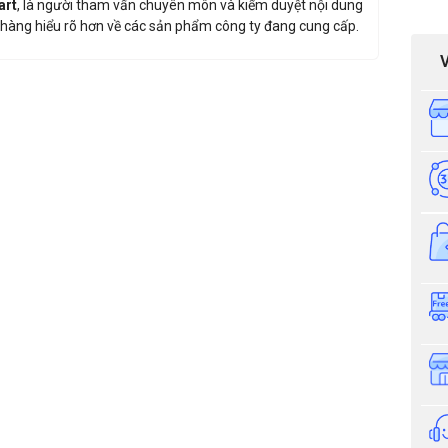
art
, là người tham vấn chuyên môn và kiểm duyệt nội dung
hàng hiểu rõ hơn về các sản phẩm công ty đang cung cấp.
giá sản phẩm: Cổng xoay 3 càng Ambon VNS-S02BS
Thông tin nhận báo giá sản phẩm
Anh
Chị
Anh/Chị có dùng ZALO số này
Tôi Không 