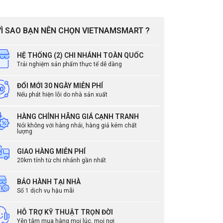
VÌ SAO BẠN NÊN CHỌN VIETNAMSMART ?
HỆ THỐNG (2) CHI NHÁNH TOÀN QUỐC
Trải nghiệm sản phẩm thực tế dễ dàng
ĐỔI MỚI 30 NGÀY MIỄN PHÍ
Nếu phát hiện lỗi do nhà sản xuất
HÀNG CHÍNH HÃNG GIÁ CẠNH TRANH
Nói không với hàng nhái, hàng giả kém chất
lượng
GIAO HÀNG MIỄN PHÍ
20km tính từ chi nhánh gần nhất
BẢO HÀNH TẠI NHÀ
dùng
Số 1 dịch vụ hậu mãi
HỖ TRỢ KỸ THUẬT TRỌN ĐỜI
Yên tâm mua hàng mọi lúc, mọi nơi