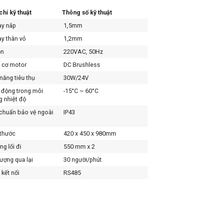
chí kỹ thuật
Thông số kỹ thuật
ày nắp
1,5mm
y thân vỏ
1,2mm
n
220VAC, 50Hz
 cơ motor
DC Brushless
năng tiêu thụ
30W/24V
động trong môi
-15°C ~ 60°C
g nhiệt độ
chuẩn bảo vệ ngoài
IP43
thước
420 x 450 x 980mm
ng lối đi
550 mm x 2
ượng qua lại
30 người/phút
kết nối
RS485