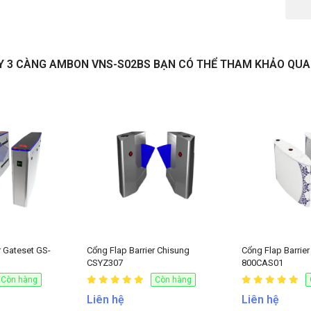
Y 3 CÀNG AMBON VNS-S02BS BẠN CÓ THỂ THAM KHẢO QUA
NHẬN BÁO GIÁ
r Gateset GS-
Cổng Flap Barrier Chisung
Cổng Flap Barri
CSYZ307
800CAS01
Còn hàng
Còn hàng
Liên hệ
Liên hệ