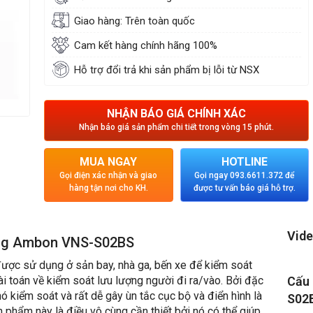
Giao hàng: Trên toàn quốc
Cam kết hàng chính hãng 100%
Hỗ trợ đổi trả khi sản phẩm bị lỗi từ NSX
NHẬN BÁO GIÁ CHÍNH XÁC
Nhận báo giá sản phẩm chi tiết trong vòng 15 phút.
MUA NGAY
HOTLINE
Gọi điện xác nhận và giao
Gọi ngay 093.6611.372 để
hàng tận nơi cho KH.
được tư vấn báo giá hỗ trợ.
Vide
càng Ambon VNS-S02BS
c sử dụng ở sản bay, nhà ga, bến xe để kiểm soát
 toán về kiểm soát lưu lượng người đi ra/vào. Bởi đặc
Cấu 
hó kiểm soát và rất dễ gây ùn tắc cục bộ và điển hình là
S02
 phẩm này là điều vô cùng cần thiết bởi nó có thể giúp