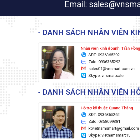
Email: sales@vnsma
- DANH SÁCH NHÂN VIÊN K
Nhân viên kinh doanh: Trần Hồn
SĐT: 0936365292
Zalo: 0936365292
sales01@vnsmart.com.vn
Skype: vnsmartsale
- DANH SÁCH NHÂN VIÊN HỖ
Hỗ trợ kỹ thuật: Quang Thắng
SĐT: 0936365262
Zalo: 0358099381
ktvietnamsmart@gmail.com
Skype: vietnamsmart15