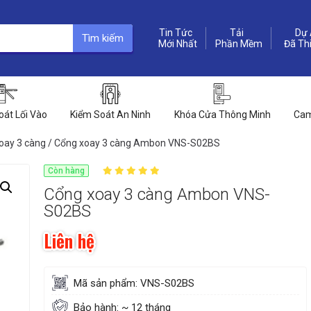
Tin Tức
Dự 
Tìm kiếm
Phần Mềm
oát Lối Vào
Kiểm Soát An Ninh
Khóa Cửa Thông Minh
Cam
oay 3 càng
/ Cổng xoay 3 càng Ambon VNS-S02BS
Còn hàng
Cổng xoay 3 càng Ambon VNS-
S02BS
Liên hệ
Mã sản phẩm: VNS-S02BS
Bảo hành: ~ 12 tháng