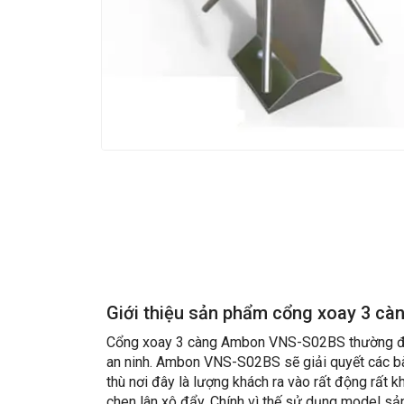
Giới thiệu sản phẩm cổng xoay 3 
Cổng xoay 3 càng Ambon VNS-S02BS thường đượ
an ninh. Ambon VNS-S02BS sẽ giải quyết các bài
thù nơi đây là lượng khách ra vào rất động rất k
chen lân xô đẩy. Chính vì thế sử dụng model sản