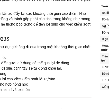
Tiêu 
Độ d
 lấn xô đẩy tại các khoảng thời gian cao điểm. Nhờ
 dàng và tránh gặp phải các tình trạng không như mong
Độ dà
m hệ thống báo động để tiện lợi giúp cho việc kiểm soát
Nguồ
Động
02BS
Điện 
Hoạt 
 sử dụng không đi qua trong một khoảng thời gian nhất
trườn
Tiêu 
hiều.
trời
 để người sử dụng có thể qua lại dễ dàng.
Kích 
đi qua, cánh tay sẽ tự động khóa lại.
ụng.
Độ rộ
lợi cho việc kiểm soát lối ra/vào
Lưu l
ường hợp hỏng hóc
Cổng 
 han rỉ và oxi hóa.