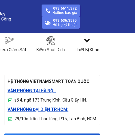
093.6611.372
Hotline báo giá
Án
093.636.3595
Hỗ trợ kỹ thuật
era Giám Sát
Kiểm Soát Dịch
Thiết Bị Khác
HỆ THỐNG VIETNAMSMART TOÀN QUỐC
VĂN PHÒNG TẠI HÀ NỘI:
số 4, ngõ 173 Trung Kính, Cầu Giấy, HN.
VĂN PHÒNG ĐẠI DIỆN TP.HCM:
29/10c Trần Thái Tông, P15, Tân Bình, HCM