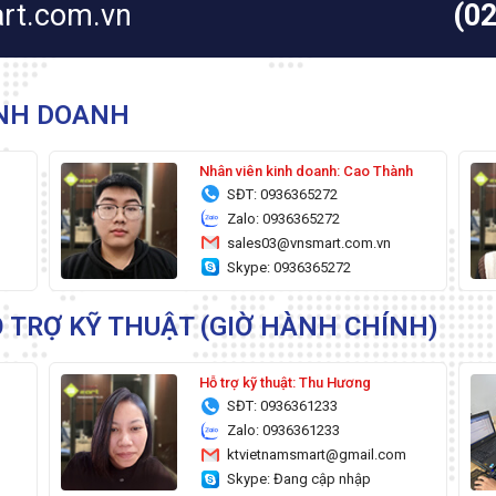
rt.com.vn
(0
INH DOANH
g
Nhân viên kinh doanh: Cao Thành
SĐT: 0936365272
Zalo: 0936365272
sales03@vnsmart.com.vn
Skype: 0936365272
 TRỢ KỸ THUẬT (GIỜ HÀNH CHÍNH)
Hỗ trợ kỹ thuật: Thu Hương
SĐT: 0936361233
Zalo: 0936361233
ktvietnamsmart@gmail.com
Skype: Đang cập nhập