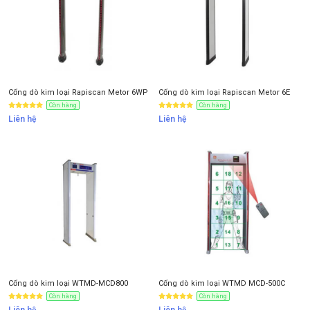
Anh
Chị
Anh/Chị có dùng ZALO số này
Tôi Không dùng
Cổng dò kim loại Rapiscan Metor 6WP
Cổng dò kim loại Rapiscan Metor 6E
Còn hàng
Còn hàng
Liên hệ
Liên hệ
NHẬN BÁO GIÁ
Cổng dò kim loại WTMD-MCD800
Cổng dò kim loại WTMD MCD-500C
Còn hàng
Còn hàng