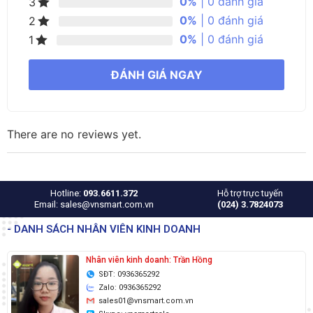
0%
| 0 đánh giá
3
0%
| 0 đánh giá
2
0%
| 0 đánh giá
1
ĐÁNH GIÁ NGAY
There are no reviews yet.
Hotline:
093.6611.372
Hỗ trợ trực tuyến
Email: sales@vnsmart.com.vn
(024) 3.7824073
- DANH SÁCH NHÂN VIÊN KINH DOANH
Nhân viên kinh doanh: Trần Hồng
SĐT: 0936365292
Zalo: 0936365292
sales01@vnsmart.com.vn