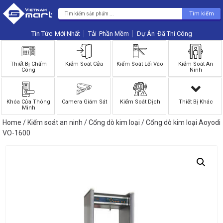
Tìm kiếm
Tin Tức
Phần Mềm
Dự Án
Thiết Bị Chấm
Kiểm Soát Cửa
Kiểm Soát Lối Vào
Kiểm Soát An
Công
Ninh
Khóa Cửa Thông
Camera Giám Sát
Kiểm Soát Dịch
Thiết Bị Khác
Minh
Home
/
Kiểm soát an ninh
/
Cổng dò kim loại
/ Cổng dò kim loại Aoyodi
VO-1600