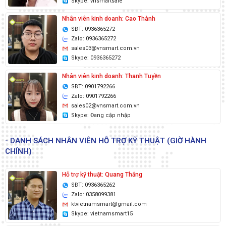
Skype: vnsmartsale
Nhân viên kinh doanh: Cao Thành
SĐT: 0936365272
Zalo: 0936365272
sales03@vnsmart.com.vn
Skype: 0936365272
Nhân viên kinh doanh: Thanh Tuyền
SĐT: 0901792266
Zalo: 0901792266
sales02@vnsmart.com.vn
Skype: Đang cập nhập
- DANH SÁCH NHÂN VIÊN HỖ TRỢ KỸ THUẬT (GIỜ HÀNH
CHÍNH)
Hỗ trợ kỹ thuật: Quang Thắng
SĐT: 0936365262
Zalo: 0358099381
ktvietnamsmart@gmail.com
Skype: vietnamsmart15