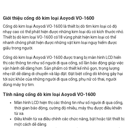
Giới thiệu cổng dò kim loại Aoyodi VO-1600
Cổng dò kim loại Aoyodi VO-1600 là thiết bị dò tìm kim loại có độ
nhạy cao có thể phát hiện được những kim loại dù có kích thước nhỏ.
Thiết bị dò kim loại VO-1600 có18 vùng phát hiện kim loại có thể
nhanh chóng phát hiện được những vật kim loại nguy hiểm được
giấu trong người.
Cổng dò kim loại Aoyodi VO-1600 được trang bị màn hình LCD hiển
thị các thông tin như số người đi qua cổng, số lần báo động giúp việc
vận hành dễ dàng hơn. Sản phẩm có thiết kế nhỏ gọn, trọng lượng
nhẹ rất dễ dàng di chuyển và lắp đặt. Đặt biệt cổng dò không gây hại
tới sức khỏe của những người đi qua cổng, phụ nữ có thai, người
dùng máy trợ tim.
Tính năng cổng dò kim loại Aoyodi VO-1600
Màn hình LCD hiện thị các thông tin như số người đi qua cổng,
thời gian báo động, cường độ nhiễu, máy thu được điều khiển
Nhận báo giá sản phẩm: Cổng dò kim loại Aoyodi VO-1600
từ xa.
Điều khiển từ xa điều chỉnh các chức năng, bật hoặc tắt thiết bị
một cách dễ dàng.