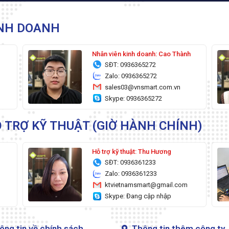
INH DOANH
g
Nhân viên kinh doanh: Cao Thành
SĐT: 0936365272
Zalo: 0936365272
sales03@vnsmart.com.vn
Skype: 0936365272
 TRỢ KỸ THUẬT (GIỜ HÀNH CHÍNH)
Hỗ trợ kỹ thuật: Thu Hương
SĐT: 0936361233
Zalo: 0936361233
ktvietnamsmart@gmail.com
Skype: Đang cập nhập
ông tin về chính sách
Thông tin thêm công ty