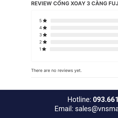
REVIEW CỔNG XOAY 3 CÀNG FUJ
5
4
3
2
1
There are no reviews yet.
Hotline:
093.66
Email: sales@vnsma