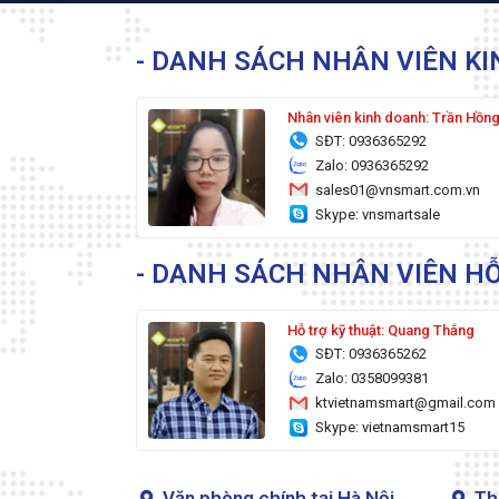
- DANH SÁCH NHÂN VIÊN K
Nhân viên kinh doanh: Trần Hồn
SĐT: 0936365292
Zalo: 0936365292
sales01@vnsmart.com.vn
Skype: vnsmartsale
- DANH SÁCH NHÂN VIÊN HỖ
Hỗ trợ kỹ thuật: Quang Thắng
SĐT: 0936365262
Zalo: 0358099381
ktvietnamsmart@gmail.com
Skype: vietnamsmart15
Văn phòng chính tại Hà Nội
Th