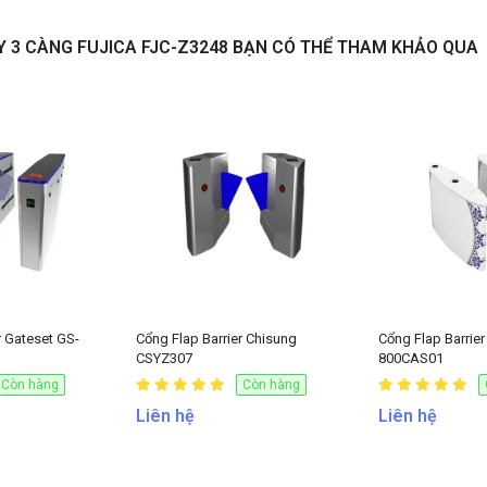
Y 3 CÀNG FUJICA FJC-Z3248 BẠN CÓ THỂ THAM KHẢO QUA
NHẬN BÁO GIÁ
r Gateset GS-
Cổng Flap Barrier Chisung
Cổng Flap Barri
CSYZ307
800CAS01
Còn hàng
Còn hàng
Liên hệ
Liên hệ