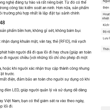
Nguồ
 nghệ đáng tự hào và rất riêng biệt. Từ đó có thể
trong công tác kiểm soát an ninh. Hơn nữa, sản phẩm
Điện 
 trường phù hợp nhất là lắp đặt tại sảnh chính.
Hoạt 
nhiệt
248
Kích 
ản phẩm bền hơn, không gỉ sét, không bám bụi.
Độ rộ
Lưu l
t nhận dạng khuân mặt, vân tay, thẻ (RFID), mã vạch
Thời 
 phát hiện người đã đi qua lỗi đi hay chưa (giúp an toàn
o đi ngược chiều (với những lối chỉ cho phép đi một
a, hoặc khi người xác nhận truy cập thành công nhưng
ặt trước.
 mất điện, đảm bảo an toàn cho người sự dụng có khi
bằng đèn LED, giúp người quản lý và sử dụng dễ dàng
 Việt Nam, bạn có thể giám sát ra vào theo ngày,
 lối đi.