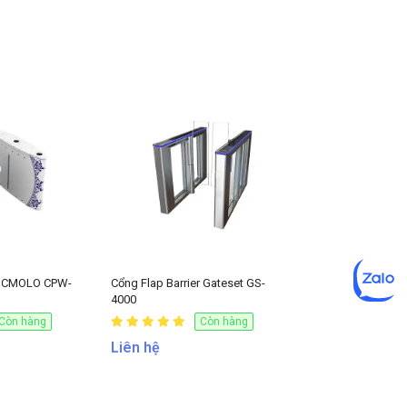
er CMOLO CPW-
Cổng Flap Barrier Gateset GS-
4000
Còn hàng
Còn hàng
Liên hệ