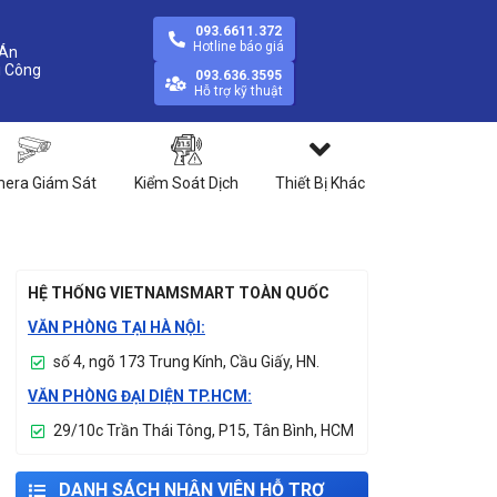
093.6611.372
Hotline báo giá
Án
093.636.3595
Hỗ trợ kỹ thuật
era Giám Sát
Kiểm Soát Dịch
Thiết Bị Khác
HỆ THỐNG VIETNAMSMART TOÀN QUỐC
VĂN PHÒNG TẠI HÀ NỘI:
số 4, ngõ 173 Trung Kính, Cầu Giấy, HN.
VĂN PHÒNG ĐẠI DIỆN TP.HCM:
29/10c Trần Thái Tông, P15, Tân Bình, HCM
DANH SÁCH NHÂN VIÊN HỖ TRỢ