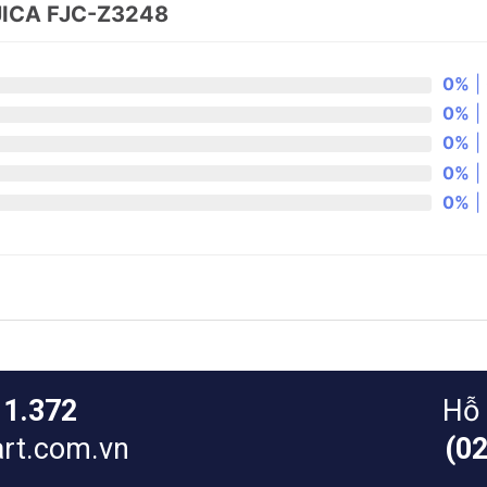
ICA FJC-Z3248
0%
| 
0%
| 
0%
| 
0%
| 
0%
| 
11.372
Hỗ 
rt.com.vn
(0