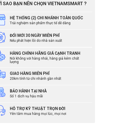
VÌ SAO BẠN NÊN CHỌN VIETNAMSMART ?
HỆ THỐNG (2) CHI NHÁNH TOÀN QUỐC
Trải nghiệm sản phẩm thực tế dễ dàng
ĐỔI MỚI 30 NGÀY MIỄN PHÍ
Nếu phát hiện lỗi do nhà sản xuất
HÀNG CHÍNH HÃNG GIÁ CẠNH TRANH
Nói không với hàng nhái, hàng giả kém chất
lượng
GIAO HÀNG MIỄN PHÍ
20km tính từ chi nhánh gần nhất
BẢO HÀNH TẠI NHÀ
Số 1 dịch vụ hậu mãi
dùng
HỖ TRỢ KỸ THUẬT TRỌN ĐỜI
Yên tâm mua hàng mọi lúc, mọi nơi