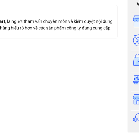
art
, là người tham vấn chuyên môn và kiểm duyệt nội dung
hàng hiểu rõ hơn về các sản phẩm công ty đang cung cấp.
iá sản phẩm: Cổng xoay 3 càng Fujica FJC-Z3248
Thông tin nhận báo giá sản phẩm
Anh
Chị
Anh/Chị có dùng ZALO số này
Tôi Không 