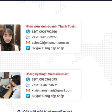
Nhân viên kinh doanh: Thanh Tuyền
SĐT: 0901792266
Zalo: 0901792266
sales02@vnsmart.com.vn
Skype: Đang cập nhập
Hỗ trợ kỹ thuật: Vietnamsmart
SĐT: 0936363595
Zalo: 0936363595
ktvietnamsmart@gmail.com
Skype: Đang cập nhập
Kết nối với VietnamSmart