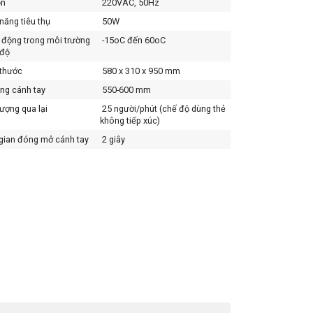
n
220VAC, 50Hz
năng tiêu thụ
50W
động trong môi trường
-15oC đến 60oC
 độ
thước
580 x 310 x 950 mm
ng cánh tay
550-600 mm
ượng qua lại
25 người/phút (chế độ dùng thẻ
không tiếp xúc)
gian đóng mở cánh tay
2 giây