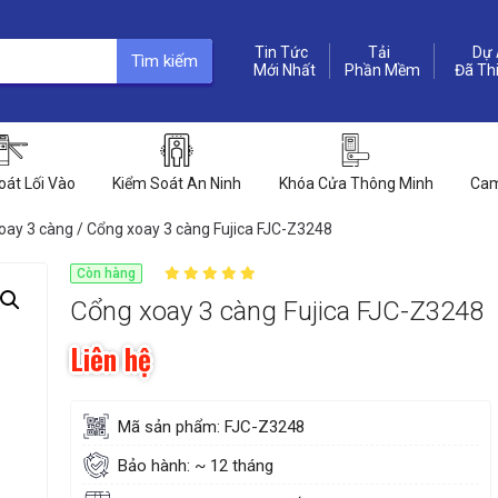
Tin Tức
Dự 
Tìm kiếm
Phần Mềm
oát Lối Vào
Kiểm Soát An Ninh
Khóa Cửa Thông Minh
Cam
oay 3 càng
/ Cổng xoay 3 càng Fujica FJC-Z3248
Còn hàng
Cổng xoay 3 càng Fujica FJC-Z3248
Liên hệ
Mã sản phẩm: FJC-Z3248
Bảo hành: ~ 12 tháng