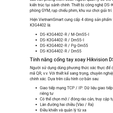
kiến trúc tại sảnh chính. Thiết bị công nghệ DS
phòng GYM, rạp chiếu phim, khu vui chơi giải trí.
Hiện VietnamSmart cung cấp 4 dòng sản phẩm t
K3G4402 là:
DS-K3G4402-R / M-Dm55-I
DS-K3G4402-R / Dm55-I
DS-K3G4402-R / Pg-Dm55
DS-K3G4402-R / Dm55
Tính năng cổng tay xoay Hikvision 
Người sử dụng dùng phương thức xác thực để đi
mã QR, v.v. Với thiết kế sang trọng, chuyên ngh
chính xác. Dựa trên cấu hình cơ bản sau:
Giao tiếp mạng TCP / IP: Dữ liệu giao tiế
riêng tư
Có thể chọn mở / đóng rào cản, truy cập t
Làn đường hai chiều (Vào / Ra)
Điều khiển và quản lý từ xa