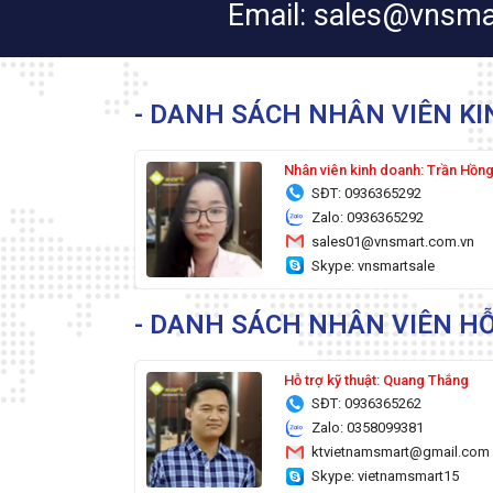
Email: sales@vnsma
- DANH SÁCH NHÂN VIÊN K
Nhân viên kinh doanh: Trần Hồn
SĐT: 0936365292
Zalo: 0936365292
sales01@vnsmart.com.vn
Skype: vnsmartsale
- DANH SÁCH NHÂN VIÊN HỖ
Hỗ trợ kỹ thuật: Quang Thắng
SĐT: 0936365262
Zalo: 0358099381
ktvietnamsmart@gmail.com
Skype: vietnamsmart15