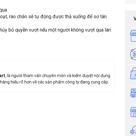
qua.
hoạt, rào chắn sẽ tự động được thả xuống để sơ tán
Tiêu
chứn
ẽ hủy bỏ quyền vượt nếu một người không vượt qua làn
iá sản phẩm: Cổng xoay 3 càng Hikvision DS-K3G4402
Thông tin nhận báo giá sản phẩm
art
, là người tham vấn chuyên môn và kiểm duyệt nội dung
hàng hiểu rõ hơn về các sản phẩm công ty đang cung cấp.
Anh
Chị
Anh/Chị có dùng ZALO số này
Tôi Không 