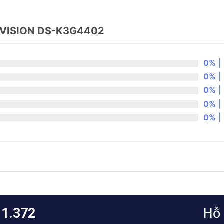
KVISION DS-K3G4402
0%
| 
0%
| 
0%
| 
0%
| 
0%
| 
11.372
Hỗ 