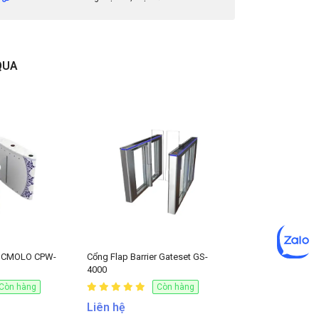
QUA
er CMOLO CPW-
Cổng Flap Barrier Gateset GS-
4000
Còn hàng
Còn hàng
Liên hệ