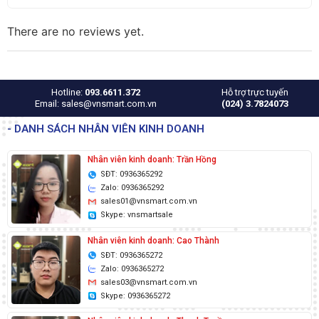
There are no reviews yet.
Hotline:
093.6611.372
Hỗ trợ trực tuyến
Email: sales@vnsmart.com.vn
(024) 3.7824073
- DANH SÁCH NHÂN VIÊN KINH DOANH
Nhân viên kinh doanh: Trần Hồng
SĐT: 0936365292
Zalo: 0936365292
sales01@vnsmart.com.vn
Skype: vnsmartsale
Nhân viên kinh doanh: Cao Thành
SĐT: 0936365272
Zalo: 0936365272
sales03@vnsmart.com.vn
Skype: 0936365272