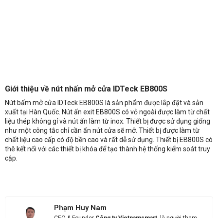
Giới thiệu về nút nhấn mở cửa IDTeck EB800S
Nút bấm mở cửa IDTeck EB800S là sản phẩm được lắp đặt và sản
xuất tại Hàn Quốc. Nút ấn exit EB800S có vỏ ngoài được làm từ chất
liệu thép không gỉ và nút ấn làm từ inox. Thiết bị được sử dụng giống
như một công tắc chỉ cần ấn nút cửa sẽ mở. Thiết bị được làm từ
chất liệu cao cấp có độ bền cao và rất dễ sử dụng. Thiết bị EB800S có
Nhận báo giá sản phẩm: Nút Bấm Mở Cửa IDTeck EB800S
thê kết nối với các thiết bị khóa để tạo thành hệ thống kiểm soát truy
cập.
Phạm Huy Nam