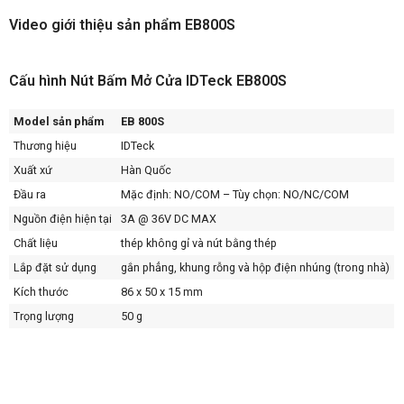
Video giới thiệu sản phẩm EB800S
Cấu hình Nút Bấm Mở Cửa IDTeck EB800S
Model sản phẩm
EB 800S
Thương hiệu
IDTeck
Xuất xứ
Hàn Quốc
Đầu ra
Mặc định: NO/COM – Tùy chọn: NO/NC/COM
Nguồn điện hiện tại
3A @ 36V DC MAX
Chất liệu
thép không gỉ và nút bằng thép
Lắp đặt sử dụng
gắn phẳng, khung rỗng và hộp điện nhúng (trong nhà)
Kích thước
86 x 50 x 15 mm
Trọng lượng
50 g