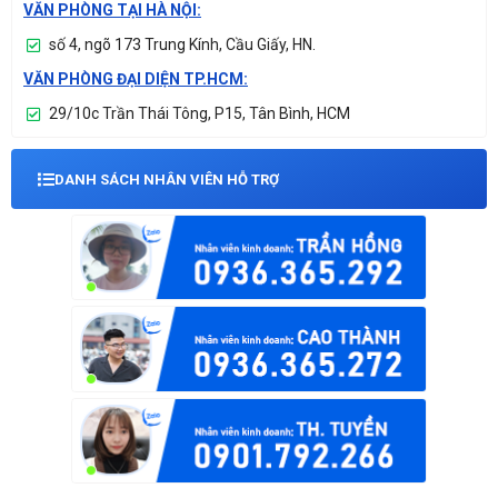
VĂN PHÒNG TẠI HÀ NỘI:
số 4, ngõ 173 Trung Kính, Cầu Giấy, HN.
VĂN PHÒNG ĐẠI DIỆN TP.HCM:
29/10c Trần Thái Tông, P15, Tân Bình, HCM
DANH SÁCH NHÂN VIÊN HỖ TRỢ