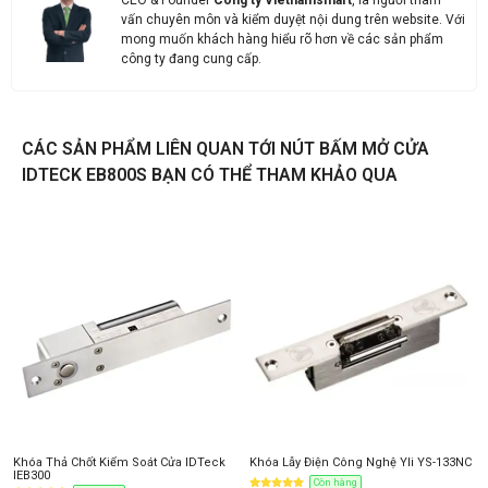
CEO & Founder
Công ty Vietnamsmart
, là người tham
vấn chuyên môn và kiểm duyệt nội dung trên website. Với
mong muốn khách hàng hiểu rõ hơn về các sản phẩm
công ty đang cung cấp.
CÁC SẢN PHẨM LIÊN QUAN TỚI NÚT BẤM MỞ CỬA
IDTECK EB800S BẠN CÓ THỂ THAM KHẢO QUA
Liên hệ
Thông tin nhận báo giá sản phẩm
Anh
Chị
Khóa Thả Chốt Kiểm Soát Cửa IDTeck
Khóa Lẫy Điện Công Nghệ Yli YS-133NC
IEB300
Còn hàng