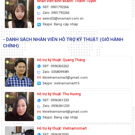
Nhân viên kinh doanh: Thanh Tuyền
SĐT: 0901792266
Zalo: 0901792266
sales02@vnsmart.com.vn
Skype: Đang cập nhập
- DANH SÁCH NHÂN VIÊN HỖ TRỢ KỸ THUẬT (GIỜ HÀNH
CHÍNH)
Hỗ trợ kỹ thuật: Quang Thắng
SĐT: 0936365262
Zalo: 0358099381
ktvietnamsmart@gmail.com
Skype: vietnamsmart15
Hỗ trợ kỹ thuật: Thu Hương
SĐT: 0936361233
Zalo: 0936361233
ktvietnamsmart@gmail.com
Skype: Đang cập nhập
Hỗ trợ kỹ thuật: Vietnamsmart
SĐT: 0936363595