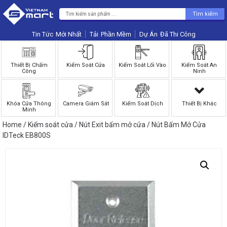
Tìm kiếm
Tin Tức
Phần Mềm
Dự Án
Thiết Bị Chấm
Kiểm Soát Cửa
Kiểm Soát Lối Vào
Kiểm Soát An
Công
Ninh
Khóa Cửa Thông
Camera Giám Sát
Kiểm Soát Dịch
Thiết Bị Khác
Minh
Home
/
Kiểm soát cửa
/
Nút Exit bấm mở cửa
/ Nút Bấm Mở Cửa
IDTeck EB800S