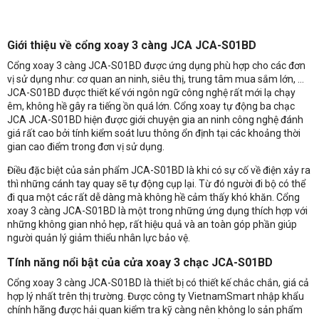
Giới thiệu
về cổng xoay 3 càng JCA JCA-S01BD
Cổng xoay 3 càng JCA-S01BD được ứng dụng phù hợp cho các đơn
vị sử dụng như: cơ quan an ninh, siêu thị, trung tâm mua sắm lớn, …
JCA-S01BD được thiết kế với ngôn ngữ công nghệ rất mới lạ chạy
êm, không hề gây ra tiếng ồn quá lớn. Cổng xoay tự động ba chạc
JCA JCA-S01BD hiện được giới chuyện gia an ninh công nghệ đánh
giá rất cao bởi tính kiểm soát lưu thông ổn định tại các khoảng thời
gian cao điểm trong đơn vị sử dụng.
Điều đặc biệt của sản phẩm JCA-S01BD là khi có sự cố về điện xảy ra
thì những cánh tay quay sẽ tự động cụp lại. Từ đó người đi bộ có thể
đi qua một các rất dễ dàng mà không hề cảm thấy khó khăn. Cổng
xoay 3 càng JCA-S01BD là một trong những ứng dụng thích hợp với
những không gian nhỏ hẹp, rất hiệu quả và an toàn góp phần giúp
người quản lý giảm thiểu nhân lực bảo vệ.
Tính năng nổi bật của cửa xoay 3 chạc JCA-S01BD
Cổng xoay 3 càng JCA-S01BD là thiết bị có thiết kế chắc chắn, giá cả
hợp lý nhất trên thị trường. Được công ty VietnamSmart nhập khẩu
chính hãng được hải quan kiểm tra kỹ càng nên không lo sản phẩm