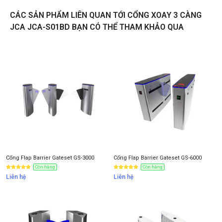
CÁC SẢN PHẨM LIÊN QUAN TỚI CỔNG XOAY 3 CÀNG
Liên hệ
JCA JCA-S01BD BẠN CÓ THỂ THAM KHẢO QUA
Thông tin nhận báo giá sản phẩm
Anh
Chị
Anh/Chị có dùng ZALO số này
Tôi Không dùng
Cổng Flap Barrier Gateset GS-3000
Cổng Flap Barrier Gateset GS-6000
Còn hàng
Còn hàng
Liên hệ
Liên hệ
NHẬN BÁO GIÁ