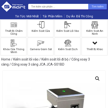
Tìm kiếm
Tin Tức
Phần Mềm
Dự Án
Thiết Bị Chấm
Kiểm Soát Cửa
Kiểm Soát Lối Vào
Kiểm Soát An
Công
Ninh
Khóa Cửa Thông
Camera Giám Sát
Kiểm Soát Dịch
Thiết Bị Khác
Minh
Home
/
Kiểm soát lối vào
/
Kiểm soát lối đi bộ
/
Cổng xoay 3
càng
/ Cổng xoay 3 càng JCA JCA-S01BD