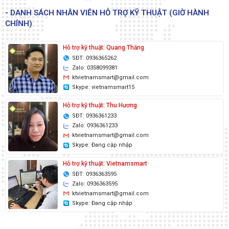
- DANH SÁCH NHÂN VIÊN HỖ TRỢ KỸ THUẬT (GIỜ HÀNH
CHÍNH)
Hỗ trợ kỹ thuật: Quang Thắng
SĐT: 0936365262
Zalo: 0358099381
ktvietnamsmart@gmail.com
Skype: vietnamsmart15
Hỗ trợ kỹ thuật: Thu Hương
SĐT: 0936361233
Zalo: 0936361233
ktvietnamsmart@gmail.com
Skype: Đang cập nhập
Hỗ trợ kỹ thuật: Vietnamsmart
SĐT: 0936363595
Zalo: 0936363595
ktvietnamsmart@gmail.com
Skype: Đang cập nhập