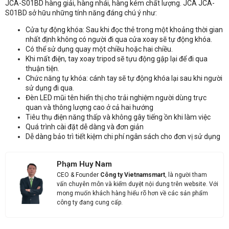
JCA-S01BD hàng giải, hàng nhái, hàng kém chất lượng. JCA JCA-
S01BD sở hữu những tính năng đáng chú ý như:
Nhận báo giá sản phẩm: Cổng xoay 3 càng JCA JCA-S01BD
Cửa tự động khóa: Sau khi đọc thẻ trong một khoảng thời gian
nhất định không có người đi qua cửa xoay sẽ tự động khóa.
Có thể sử dụng quay một chiều hoặc hai chiều.
Khi mất điện, tay xoay tripod sẽ tựu động gập lại để đi qua
thuận tiện.
Chức năng tự khóa: cánh tay sẽ tự động khóa lại sau khi người
sử dụng đi qua.
Đèn LED mũi tên hiển thị cho trải nghiệm người dùng trực
quan và thông lượng cao ở cả hai hướng
Tiêu thụ điện năng thấp và không gây tiếng ồn khi làm việc
Quá trình cài đặt dễ dàng và đơn giản
Dễ dàng bảo trì tiết kiệm chi phí ngân sách cho đơn vị sử dụng
Phạm Huy Nam
CEO & Founder
Công ty Vietnamsmart
, là người tham
vấn chuyên môn và kiểm duyệt nội dung trên website. Với
mong muốn khách hàng hiểu rõ hơn về các sản phẩm
công ty đang cung cấp.