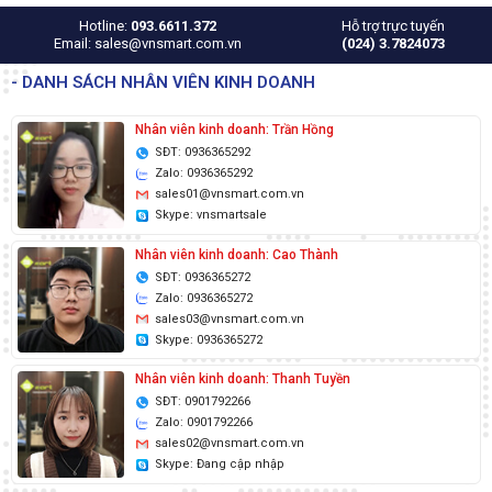
Hotline:
093.6611.372
Hỗ trợ trực tuyến
Email: sales@vnsmart.com.vn
(024) 3.7824073
- DANH SÁCH NHÂN VIÊN KINH DOANH
Nhân viên kinh doanh: Trần Hồng
SĐT: 0936365292
Zalo: 0936365292
sales01@vnsmart.com.vn
Skype: vnsmartsale
Nhân viên kinh doanh: Cao Thành
SĐT: 0936365272
Zalo: 0936365272
sales03@vnsmart.com.vn
Skype: 0936365272
Nhân viên kinh doanh: Thanh Tuyền
SĐT: 0901792266
Zalo: 0901792266
sales02@vnsmart.com.vn
Skype: Đang cập nhập