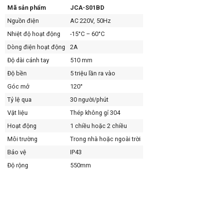
Mã sản phẩm
JCA-S01BD
Nguồn điện
AC 220V, 50Hz
Nhiệt độ hoạt động
-15°C – 60°C
Dòng điện hoạt động
2A
Độ dài cánh tay
510 mm
Độ bền
5 triệu lần ra vào
Góc mở
120°
Tỷ lệ qua
30 người/phút
Vật liệu
Thép không gỉ 304
Hoạt động
1 chiều hoặc 2 chiều
Môi trường
Trong nhà hoặc ngoài trời
Bảo vệ
IP43
Độ rộng
550mm