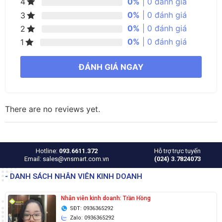
0%
| 0 đánh giá
4
0%
| 0 đánh giá
3
0%
| 0 đánh giá
2
0%
| 0 đánh giá
1
ĐÁNH GIÁ NGAY
There are no reviews yet.
Hotline:
093.6611.372
Hỗ trợ trực tuyến
Email: sales@vnsmart.com.vn
(024) 3.7824073
- DANH SÁCH NHÂN VIÊN KINH DOANH
Nhân viên kinh doanh: Trần Hồng
SĐT: 0936365292
Zalo: 0936365292