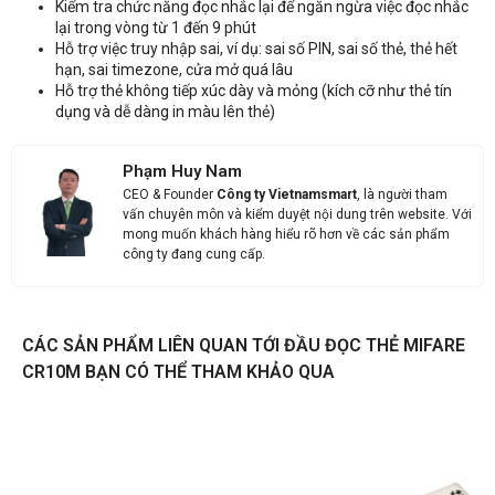
Kiểm tra chức năng đọc nhắc lại để ngăn ngừa việc đọc nhắc
lại trong vòng từ 1 đến 9 phút
Hỗ trợ việc truy nhập sai, ví dụ: sai số PIN, sai số thẻ, thẻ hết
hạn, sai timezone, cửa mở quá lâu
Hỗ trợ thẻ không tiếp xúc dày và mỏng (kích cỡ như thẻ tín
dụng và dễ dàng in màu lên thẻ)
Phạm Huy Nam
CEO & Founder
Công ty Vietnamsmart
, là người tham
vấn chuyên môn và kiểm duyệt nội dung trên website. Với
mong muốn khách hàng hiểu rõ hơn về các sản phẩm
công ty đang cung cấp.
CÁC SẢN PHẨM LIÊN QUAN TỚI ĐẦU ĐỌC THẺ MIFARE
CR10M BẠN CÓ THỂ THAM KHẢO QUA
765.000
VNĐ
Thông tin nhận báo giá sản phẩm