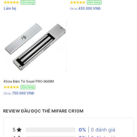
Còn hàng
Còn hàng
Liên hệ
455.000
VNĐ
Khóa Điện Từ Soyal PRO-0600M
Còn hàng
750.000
VNĐ
REVIEW ĐẦU ĐỌC THẺ MIFARE CR10M
0%
| 0 đánh giá
5