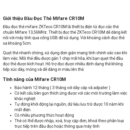
Giới thiệu
Đầu Đọc Thẻ Mifare CR10M
Đầu đọc thẻ mifare ZKTeco CR10M là thiết bị điện tử đọc các thẻ
chuẩn Mifare 13,56MHz. Thiết bị đọc thẻ ZKTeco CR10M dễ dàng kết
nối với máy tính qua cổng USB để sử dụng. Với khoảng cách đọc thẻ
xa khoảng 5cm.
Quẹt thẻ nhanh chóng, sử dụng đơn giản mang tính chính xác cao khi
làm việc. Mỗi thẻ đều được gắn 1 chip mã hõa, khi bạn quẹt thẻ đầu
đọc thẻ được kích hoạt. Hỗ trợ đọc được nhiều định dạng thẻ không
tiếp xúc dày, mỏng và dễ dàng in màu lên thẻ.
Tính năng của Mifare CR10M
Bảo hành 12 tháng ( 3 tháng với dây cáp và adpater )
Có kết cấu bền gọn thích ứng được với các môi trường làm việc
khắc nghiệt
Tự động khởi động lại nguồn, dữ liệu lưu trữ được 10 năm khi
mất điện.
Nhận báo giá sản phẩm: Đầu Đọc Thẻ Mifare CR10M
Có nhiều phương thức hoạt động
Thẻ có thể được nhập, xoá, truy cập đơn, khoá theo phân loại
trực tiếp trên đầu đọc hoặc thông qua máy tính