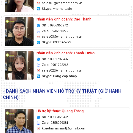
sales01@vnsmart.com.vn
Skype: vnsmartsale
Nhân viên kinh doanh: Cao Thành
SĐT: 0936365272
Zalo: 0936365272
sales03@vnsmart.com.vn
Skype: 0936365272
Nhân viên kinh doanh: Thanh Tuyền
SĐT: 0901792266
Zalo: 0901792266
sales02@vnsmart.com.vn
Skype: Đang cập nhập
- DANH SÁCH NHÂN VIÊN HỖ TRỢ KỸ THUẬT (GIỜ HÀNH
CHÍNH)
Hỗ trợ kỹ thuật: Quang Thắng
SĐT: 0936365262
Zalo: 0358099381
ktvietnamsmart@gmail.com