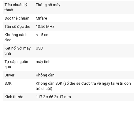
Tiêu chuẩn lỹ
Thông số máy
thuật
Đọc thẻ chuẩn
Mifare
Tần số đọc thẻ
13.56 MHz
Khoảng cách
<= 5 cm
đọc
Kết nối với máy
USB
tính
Tự cấp nguồn
máy tính
qua
Driver
Không cần
SDK
Không cần SDK (số thẻ sẽ được trả về ngay tại vị trí con
trỏ chuột)
Kích thước
117.2 x 66.2x 17 mm