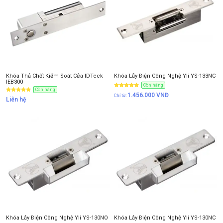
Anh
Chị
Anh/Chị có dùng ZALO số này
Tôi Không dùng
Khóa Thả Chốt Kiểm Soát Cửa IDTeck
Khóa Lẫy Điện Công Nghệ Yli YS-133NC
IEB300
Còn hàng
Còn hàng
1.456.000
VNĐ
Liên hệ
NHẬN BÁO GIÁ
Khóa Lẫy Điện Công Nghệ Yli YS-130NO
Khóa Lẫy Điện Công Nghệ Yli YS-130NC