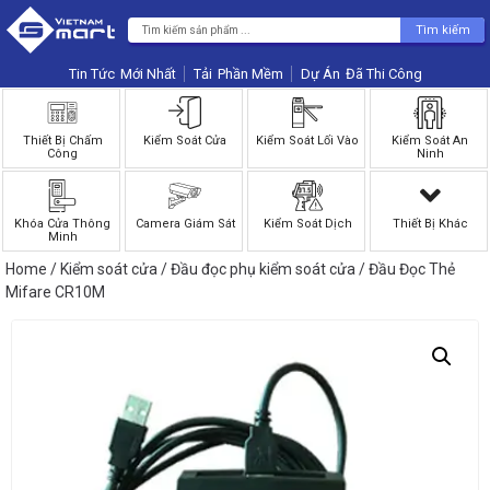
Tìm kiếm
Tin Tức
Phần Mềm
Dự Án
Thiết Bị Chấm
Kiểm Soát Cửa
Kiểm Soát Lối Vào
Kiểm Soát An
Công
Ninh
Khóa Cửa Thông
Camera Giám Sát
Kiểm Soát Dịch
Thiết Bị Khác
Minh
Home
/
Kiểm soát cửa
/
Đầu đọc phụ kiểm soát cửa
/ Đầu Đọc Thẻ
Mifare CR10M