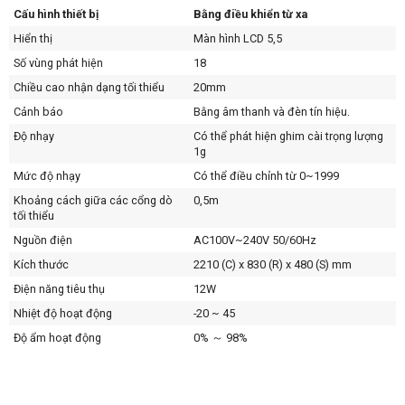
Cấu hình thiết bị
Bằng điều khiển từ xa
Hiển thị
Màn hình LCD 5,5
Số vùng phát hiện
18
Chiều cao nhận dạng tối thiểu
20mm
Cảnh báo
Bằng âm thanh và đèn tín hiệu.
Độ nhạy
Có thể phát hiện ghim cài trọng lượng
1g
Mức độ nhạy
Có thể điều chỉnh từ 0~1999
Khoảng cách giữa các cổng dò
0,5m
tối thiểu
Nguồn điện
AC100V~240V 50/60Hz
Kích thước
2210 (C) x 830 (R) x 480 (S) mm
Điện năng tiêu thụ
12W
Nhiệt độ hoạt động
-20 ~ 45
Độ ẩm hoạt động
0% ～ 98%