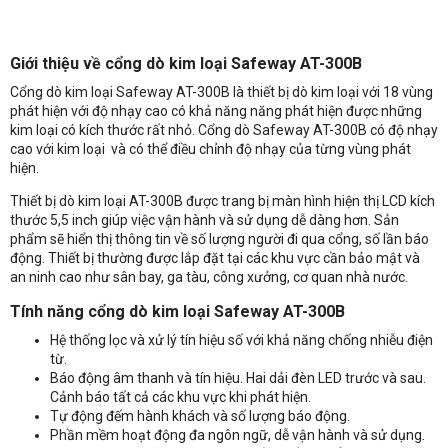
Giới thiệu về cổng dò kim loại Safeway AT-300B
Cổng dò kim loại Safeway AT-300B là thiết bị dò kim loại với 18 vùng
phát hiện với độ nhạy cao có khả năng năng phát hiện được những
kim loại có kích thước rất nhỏ. Cổng dò Safeway AT-300B có độ nhạy
cao với kim loại và có thể điều chỉnh độ nhạy của từng vùng phát
hiện.
Thiết bị dò kim loại AT-300B được trang bị màn hình hiện thị LCD kích
thước 5,5 inch giúp việc vận hành và sử dụng dễ dàng hơn. Sản
phẩm sẽ hiển thị thông tin về số lượng người đi qua cổng, số lần báo
động. Thiết bị thường được lắp đặt tại các khu vực cần bảo mật và
an ninh cao như sân bay, ga tàu, công xưởng, cơ quan nhà nước.
Tính năng cổng dò kim loại Safeway AT-300B
Hệ thống lọc và xử lý tín hiệu số với khả năng chống nhiễu điện
từ.
Báo động âm thanh và tín hiệu. Hai dải đèn LED trước và sau.
Cảnh báo tất cả các khu vực khi phát hiện.
Nhận báo giá sản phẩm: Cổng dò kim loại Safeway AT-300B
Tự động đếm hành khách và số lượng báo động.
Phần mềm hoạt động đa ngôn ngữ, dễ vận hành và sử dụng.