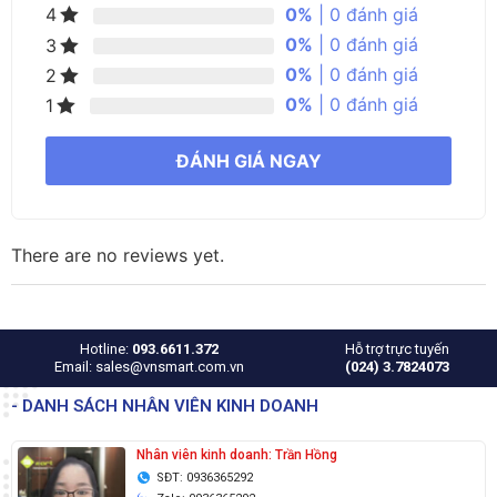
0%
| 0 đánh giá
4
0%
| 0 đánh giá
3
0%
| 0 đánh giá
2
0%
| 0 đánh giá
1
ĐÁNH GIÁ NGAY
There are no reviews yet.
Hotline:
093.6611.372
Hỗ trợ trực tuyến
Email: sales@vnsmart.com.vn
(024) 3.7824073
- DANH SÁCH NHÂN VIÊN KINH DOANH
Nhân viên kinh doanh: Trần Hồng
SĐT: 0936365292