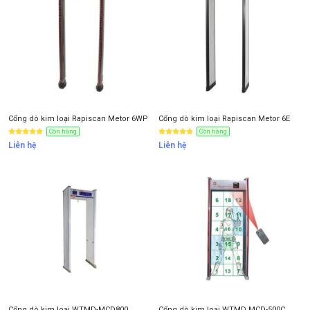
Thông tin nhận báo giá sản phẩm
Anh
Chị
Anh/Chị có dùng ZALO số này
Tôi Không dùng
Cổng dò kim loại Rapiscan Metor 6WP
Cổng dò kim loại Rapiscan Metor 6E
Còn hàng
Còn hàng
Liên hệ
Liên hệ
NHẬN BÁO GIÁ
Cổng dò kim loại WTMD-MCD800
Cổng dò kim loại WTMD MCD-500C