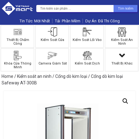
Tìm kiếm
Tin Tức
Phần Mềm
Dự Án
Thiết Bị Chấm
Kiểm Soát Cửa
Kiểm Soát Lối Vào
Kiểm Soát An
Công
Ninh
Khóa Cửa Thông
Camera Giám Sát
Kiểm Soát Dịch
Thiết Bị Khác
Minh
Home
/
Kiểm soát an ninh
/
Cổng dò kim loại
/ Cổng dò kim loại
Safeway AT-300B