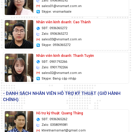
Zalo: 0936365292
sales01@vnsmart.com.vn
Skype: vnsmartsale
Nhân viên kinh doanh: Cao Thành
SĐT: 0936365272
Zalo: 0936365272
sales03@vnsmart.com.vn
Skype: 0936365272
Nhân viên kinh doanh: Thanh Tuyền
SĐT: 0901792266
Zalo: 0901792266
sales02@vnsmart.com.vn
Skype: Đang cập nhập
- DANH SÁCH NHÂN VIÊN HỖ TRỢ KỸ THUẬT (GIỜ HÀNH
CHÍNH)
Hỗ trợ kỹ thuật: Quang Thắng
SĐT: 0936365262
Zalo: 0358099381
ktvietnamsmart@gmail.com