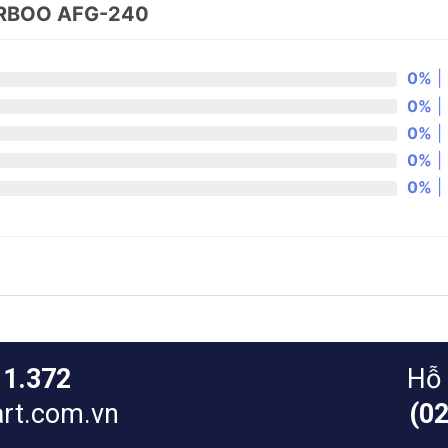
URBOO AFG-240
0%
| 
0%
| 
0%
| 
0%
| 
0%
| 
11.372
Hỗ 
rt.com.vn
(0