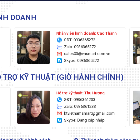
INH DOANH
g
Nhân viên kinh doanh: Cao Thành
SĐT: 0936365272
Zalo: 0936365272
sales03@vnsmart.com.vn
Skype: 0936365272
 TRỢ KỸ THUẬT (GIỜ HÀNH CHÍNH)
Hỗ trợ kỹ thuật: Thu Hương
SĐT: 0936361233
Zalo: 0936361233
ktvietnamsmart@gmail.com
Skype: Đang cập nhập