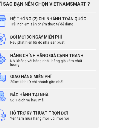
VÌ SAO BẠN NÊN CHỌN VIETNAMSMART ?
HỆ THỐNG (2) CHI NHÁNH TOÀN QUỐC
Trải nghiệm sản phẩm thực tế dễ dàng
ĐỔI MỚI 30 NGÀY MIỄN PHÍ
Nếu phát hiện lỗi do nhà sản xuất
HÀNG CHÍNH HÃNG GIÁ CẠNH TRANH
Nói không với hàng nhái, hàng giả kém chất
lượng
GIAO HÀNG MIỄN PHÍ
20km tính từ chi nhánh gần nhất
BẢO HÀNH TẠI NHÀ
Số 1 dịch vụ hậu mãi
dùng
HỖ TRỢ KỸ THUẬT TRỌN ĐỜI
Yên tâm mua hàng mọi lúc, mọi nơi