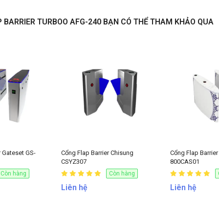
P BARRIER TURBOO AFG-240 BẠN CÓ THỂ THAM KHẢO QUA
NHẬN BÁO GIÁ
r Gateset GS-
Cổng Flap Barrier Chisung
Cổng Flap Barri
CSYZ307
800CAS01
Còn hàng
Còn hàng
Liên hệ
Liên hệ