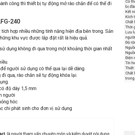
Có th
ành công thì thiết bị tự động mở rào chắn để có thể đi
bị đầ
Kết n
Kích
AFG-240
Chất 
Thời 
tích hợp nhiều những tính năng hiện địa bên trong. Sản
Lưu l
những khu vực được lắp đặt rất là hiệu quả.
người
Độ rộ
Nguồn
 sử dụng không đi qua trong một khoảng thời gian nhất
Nguồ
Điện 
iều.
Tín h
Thiết 
 để người sử dụng có thể qua lại dễ dàng.
Chất 
đi qua, rào chắn sẽ tự động khóa lại.
trong
ụng.
 có độ dày 1,5 mm
n người
 hỏng hóc
ác chi phát sinh cho đơn vị sử dụng
art
, là người tham vấn chuyên môn và kiểm duyệt nội dung