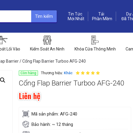
Tin Tức
Dự 
Tìm kiếm
Phần Mềm
oát Lối Vào
Kiểm Soát An Ninh
Khóa Cửa Thông Minh
Cam
ap Barrier
/ Cổng Flap Barrier Turboo AFG-240
Thương hiệu:
Khác
Còn hàng
Cổng Flap Barrier Turboo AFG-240
Liên hệ
Mã sản phẩm: AFG-240
Bảo hành: ~ 12 tháng