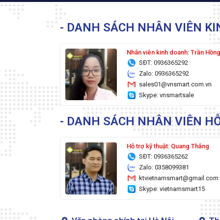
- DANH SÁCH NHÂN VIÊN K
Nhân viên kinh doanh: Trần Hồn
SĐT: 0936365292
Zalo: 0936365292
sales01@vnsmart.com.vn
Skype: vnsmartsale
- DANH SÁCH NHÂN VIÊN HỖ
Hỗ trợ kỹ thuật: Quang Thắng
SĐT: 0936365262
Zalo: 0358099381
ktvietnamsmart@gmail.com
Skype: vietnamsmart15