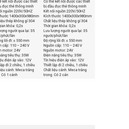
ể kết nối được các thiết
Có thể kết nối được các thiết
u đọc thẻ thông minh
bị đầu đọc thẻ thông minh
ối nguồn 220V/50HZ
Kết nối nguồn 220V/50HZ
 thước 1400x300x980mm
Kích thước 1400x300x980mm
liệu thép không gỉ 304
Chất liệu thép không gỉ 304
gian khóa: 0,2s
Thời gian khóa: 0,2s
ượng người qua lại: 35
Lưu lượng người qua lại: 35
/phút/làn
người/phút/làn
ng lối đi: ≤ 550 mm
Độ rộng lối đi: ≤ 550 mm
 cấp: 110 – 240 V
Nguồn cấp: 110 – 240 V
n motor: 24V
Nguồn motor: 24V
năng tiêu thụ: 35W
Điện năng tiêu thụ: 35W
iệu điện áp vào: 12V
Tín hiệu điện áp vào: 12V
lập đi 2 chiều, 1 chiều
Thiết lập đi 2 chiều, 1 chiều
liệu cánh: Meca trắng
Chất liệu cánh: Meca trắng
. Có 1 cánh
trong. Có 2 cán