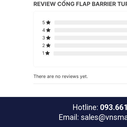
REVIEW CỔNG FLAP BARRIER T
5
4
3
2
1
There are no reviews yet.
Hotline:
093.66
Email: sales@vnsma