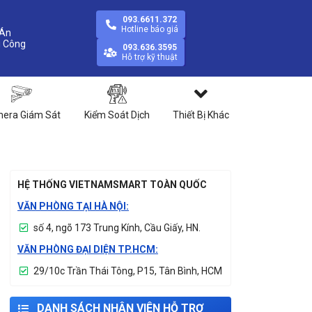
093.6611.372
Hotline báo giá
Án
093.636.3595
Hỗ trợ kỹ thuật
era Giám Sát
Kiểm Soát Dịch
Thiết Bị Khác
HỆ THỐNG VIETNAMSMART TOÀN QUỐC
VĂN PHÒNG TẠI HÀ NỘI:
số 4, ngõ 173 Trung Kính, Cầu Giấy, HN.
VĂN PHÒNG ĐẠI DIỆN TP.HCM:
29/10c Trần Thái Tông, P15, Tân Bình, HCM
DANH SÁCH NHÂN VIÊN HỖ TRỢ