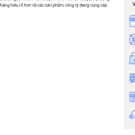
hàng hiểu rõ hơn về các sản phẩm công ty đang cung cấp.
iá sản phẩm: Cổng Flap Barrier Turboo AFG-240
Thông tin nhận báo giá sản phẩm
Anh
Chị
Anh/Chị có dùng ZALO số này
Tôi Không 