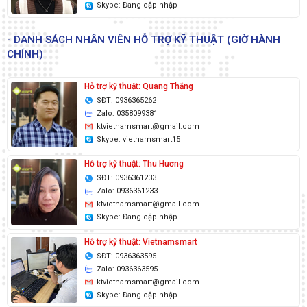
Skype: Đang cập nhập
- DANH SÁCH NHÂN VIÊN HỖ TRỢ KỸ THUẬT (GIỜ HÀNH
CHÍNH)
Hỗ trợ kỹ thuật: Quang Thắng
SĐT: 0936365262
Zalo: 0358099381
ktvietnamsmart@gmail.com
Skype: vietnamsmart15
Hỗ trợ kỹ thuật: Thu Hương
SĐT: 0936361233
Zalo: 0936361233
ktvietnamsmart@gmail.com
Skype: Đang cập nhập
Hỗ trợ kỹ thuật: Vietnamsmart
SĐT: 0936363595
Zalo: 0936363595
ktvietnamsmart@gmail.com
Skype: Đang cập nhập