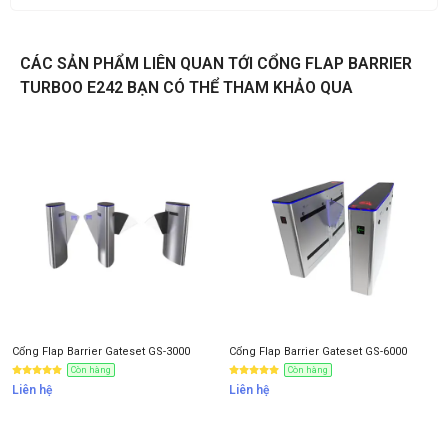
Liên hệ
CÁC SẢN PHẨM LIÊN QUAN TỚI CỔNG FLAP BARRIER
TURBOO E242 BẠN CÓ THỂ THAM KHẢO QUA
Thông tin nhận báo giá sản phẩm
Anh
Chị
Anh/Chị có dùng ZALO số này
Tôi Không dùng
Cổng Flap Barrier Gateset GS-3000
Cổng Flap Barrier Gateset GS-6000
Còn hàng
Còn hàng
Liên hệ
Liên hệ
NHẬN BÁO GIÁ