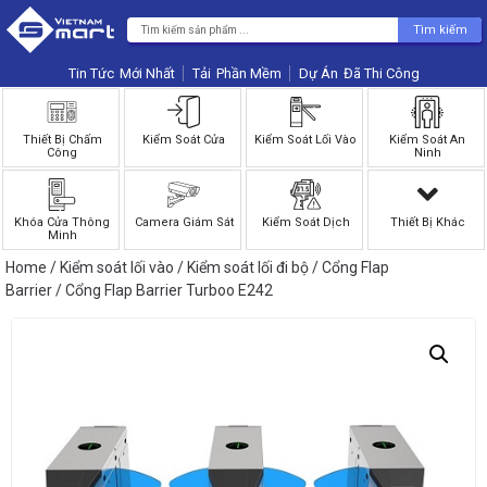
Tìm kiếm
Tin Tức
Phần Mềm
Dự Án
Thiết Bị Chấm
Kiểm Soát Cửa
Kiểm Soát Lối Vào
Kiểm Soát An
Công
Ninh
Khóa Cửa Thông
Camera Giám Sát
Kiểm Soát Dịch
Thiết Bị Khác
Minh
Home
/
Kiểm soát lối vào
/
Kiểm soát lối đi bộ
/
Cổng Flap
Barrier
/ Cổng Flap Barrier Turboo E242