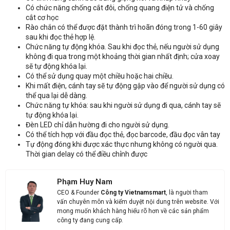
Có chức năng chống cắt đôi, chống quang điện tử và chống
cắt cơ học
Nhận báo giá sản phẩm: Cổng Flap Barrier Turboo E242
Rào chắn có thể được đặt thành trì hoãn đóng trong 1-60 giây
sau khi đọc thẻ hợp lệ.
Chức năng tự động khóa. Sau khi đọc thẻ, nếu người sử dụng
không đi qua trong một khoảng thời gian nhất định; cửa xoay
sẽ tự động khóa lại.
Có thể sử dụng quay một chiều hoặc hai chiều.
Khi mất điện, cánh tay sẽ tự động gập vào để người sử dụng có
thể qua lại dễ dàng.
Chức năng tự khóa: sau khi người sử dụng đi qua, cánh tay sẽ
tự động khóa lại.
Đèn LED chỉ dẫn hường đi cho người sử dụng.
Có thể tích hợp với đầu đọc thẻ, đọc barcode, đầu đọc vân tay
Tự động đóng khi được xác thực nhưng không có người qua.
Thời gian delay có thể điều chỉnh được
Phạm Huy Nam
CEO & Founder
Công ty Vietnamsmart
, là người tham
vấn chuyên môn và kiểm duyệt nội dung trên website. Với
mong muốn khách hàng hiểu rõ hơn về các sản phẩm
công ty đang cung cấp.