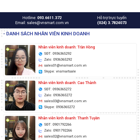
Hotline:
093.6611.372
Hỗ trợ trực tuyến
Email: sales@vnsmart.com.vn
(024) 3.7824073
- DANH SÁCH NHÂN VIÊN KINH DOANH
Nhân viên kinh doanh: Trần Hồng
SĐT: 0936365292
Zalo: 0936365292
sales01@vnsmart.com.vn
Skype: vnsmartsale
Nhân viên kinh doanh: Cao Thành
SĐT: 0936365272
Zalo: 0936365272
sales03@vnsmart.com.vn
Skype: 0936365272
Nhân viên kinh doanh: Thanh Tuyền
SĐT: 0901792266
Zalo: 0901792266
sales02@vnsmart.com.vn