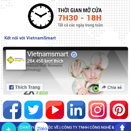
Kết nối với VietnamSmart
CHAT
© 2022 - BẢN QUYỀN THUỘC VỀ | CÔNG TY TNHH CÔNG NGHỆ & THÔNG