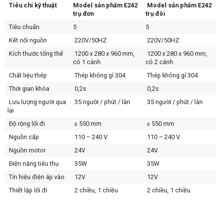
Tiêu chí kỹ thuật
Model sản phẩm E242
Model sản phẩm E242
trụ đơn
trụ đôi
Tiêu chuẩn
5
5
Kết nối nguồn
220V/50HZ
220V/50HZ
Kích thước tổng thể
1200 x 280 x 960 mm,
1200 x 280 x 960 mm,
có 1 cánh
có 2 cánh
Chất liệu thép
Thép không gỉ 304
Thép không gỉ 304
Thời gian khóa
0,2s
0,2s
Lưu lượng người qua
35 người / phút / làn
35 người / phút / làn
lại
Độ rộng lối đi
≤ 550 mm
≤ 550 mm
Nguồn cấp
110 – 240 V
110 – 240 V
Nguồn motor
24V
24V
Điện năng tiêu thụ
35W
35W
Tín hiệu điện áp vào
12V
12V
Thiết lập lối đi
2 chiều, 1 chiều
2 chiều, 1 chiều