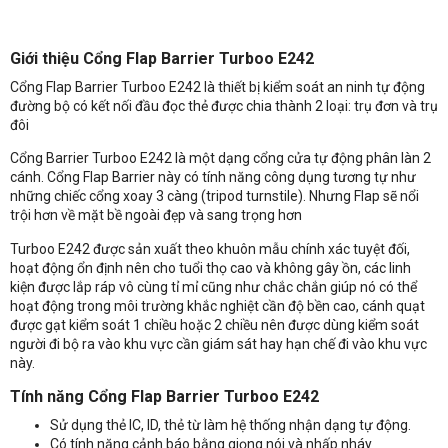
Giới thiệu
Cổng Flap Barrier Turboo E242
Cổng Flap Barrier Turboo E242 là thiết bị kiểm soát an ninh tự động
đường bộ có kết nối đầu đọc thẻ được chia thành 2 loại: trụ đơn và trụ
đôi
Cổng Barrier Turboo E242 là một dạng cổng cửa tự động phân làn 2
cánh. Cổng Flap Barrier này có tính năng công dụng tương tự như
những chiếc cổng xoay 3 càng (tripod turnstile). Nhưng Flap sẽ nổi
trội hơn về mặt bề ngoài đẹp và sang trọng hơn
Turboo E242 được sản xuất theo khuôn mẫu chính xác tuyệt đối,
hoạt động ổn định nên cho tuổi thọ cao và không gây ồn, các linh
kiện được lắp ráp vô cùng tỉ mỉ cũng như chắc chắn giúp nó có thể
hoạt động trong môi trường khắc nghiệt cần độ bền cao, cánh quạt
được gạt kiểm soát 1 chiều hoặc 2 chiều nên được dùng kiểm soát
người đi bộ ra vào khu vực cần giám sát hay hạn chế đi vào khu vực
này.
Tính năng Cổng Flap Barrier Turboo E242
Sử dụng thẻ IC, ID, thẻ từ làm hệ thống nhận dạng tự động.
Có tính năng cảnh báo bằng giọng nói và nhấp nháy