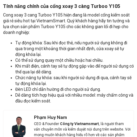
Tính năng chính của cổng xoay 3 càng Turboo Y105
Cong xoay 3 cang Turboo Y105 hiện đang là model cổng kiểm soát
Nhận báo giá sản phẩm: Cổng xoay 3 càng Turboo Y105
giá rẻ siêu hot tại VietnamSmart. Quý khách hàng hãy tin tưởng và
lựa chọn sản phẩm Turboo Y105 cho các không gian lối đi hẹp cho
doanh nghiệp:
Tự động khóa: Sau khi đọc thẻ, nếu người sử dụng không đi
qua trong một khoảng thời gian nhất định, cửa xoay sẽ tự
động khóa lại.
Có thể sử dụng quay một chiều hoặc hai chiều.
Khi mất điện, cánh tay sẽ tự động gập vào để người sử dụng có
thể qua lại dễ dàng.
Chức năng tự khóa: sau khi người sử dụng đi qua, cánh tay sẽ
tự động khóa lại.
Đèn LED chỉ dẫn hường đi cho người sử dụng.
Dễ dàng tích hợp hiệu quả với nhiều model: máy chấm công và
đầu đọc kiểm soát.
Phạm Huy Nam
CEO & Founder
Công ty Vietnamsmart
, là người tham
vấn chuyên môn và kiểm duyệt nội dung trên website. Với
mong muốn khách hàng hiểu rõ hơn về các sản phẩm