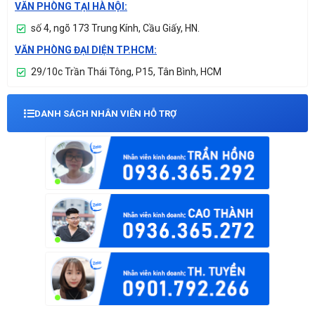
VĂN PHÒNG TẠI HÀ NỘI:
số 4, ngõ 173 Trung Kính, Cầu Giấy, HN.
VĂN PHÒNG ĐẠI DIỆN TP.HCM:
29/10c Trần Thái Tông, P15, Tân Bình, HCM
DANH SÁCH NHÂN VIÊN HỖ TRỢ