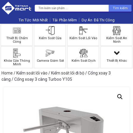
Tìm kiếm
Tin Tức
Phần Mềm
Dự Án
Thiết Bị Chấm
Kiểm Soát Cửa
Kiểm Soát Lối Vào
Kiểm Soát An
Công
Ninh
Khóa Cửa Thông
Camera Giám Sát
Kiểm Soát Dịch
Thiết Bị Khác
Minh
Home
/
Kiểm soát lối vào
/
Kiểm soát lối đi bộ
/
Cổng xoay 3
càng
/ Cổng xoay 3 càng Turboo Y105