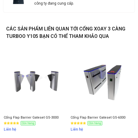
công ty đang cung cấp.
Liên hệ
CÁC SẢN PHẨM LIÊN QUAN TỚI CỔNG XOAY 3 CÀNG
Thông tin nhận báo giá sản phẩm
TURBOO Y105 BẠN CÓ THỂ THAM KHẢO QUA
Anh
Chị
Anh/Chị có dùng ZALO số này
Tôi Không dùng
Cổng Flap Barrier Gateset GS-3000
Cổng Flap Barrier Gateset GS-6000
Còn hàng
Còn hàng
Liên hệ
Liên hệ
NHẬN BÁO GIÁ