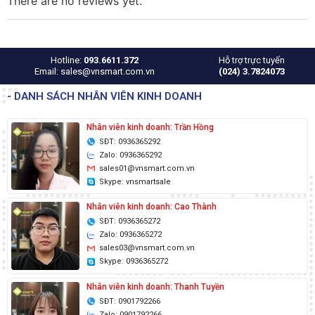
There are no reviews yet.
Hotline:
093.6611.372
Hỗ trợ trực tuyến
Email: sales@vnsmart.com.vn
(024) 3.7824073
- DANH SÁCH NHÂN VIÊN KINH DOANH
Nhân viên kinh doanh: Trần Hồng
SĐT: 0936365292
Zalo: 0936365292
sales01@vnsmart.com.vn
Skype: vnsmartsale
Nhân viên kinh doanh: Cao Thành
SĐT: 0936365272
Zalo: 0936365272
sales03@vnsmart.com.vn
Skype: 0936365272
Nhân viên kinh doanh: Thanh Tuyền
SĐT: 0901792266
Zalo: 0901792266