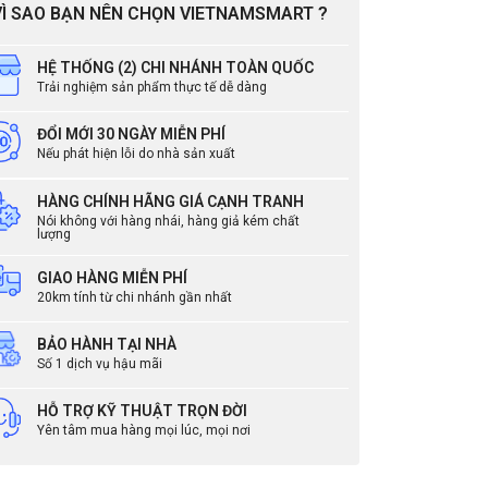
VÌ SAO BẠN NÊN CHỌN VIETNAMSMART ?
HỆ THỐNG (2) CHI NHÁNH TOÀN QUỐC
Trải nghiệm sản phẩm thực tế dễ dàng
ĐỔI MỚI 30 NGÀY MIỄN PHÍ
Nếu phát hiện lỗi do nhà sản xuất
HÀNG CHÍNH HÃNG GIÁ CẠNH TRANH
Nói không với hàng nhái, hàng giả kém chất
lượng
GIAO HÀNG MIỄN PHÍ
20km tính từ chi nhánh gần nhất
BẢO HÀNH TẠI NHÀ
Số 1 dịch vụ hậu mãi
dùng
HỖ TRỢ KỸ THUẬT TRỌN ĐỜI
Yên tâm mua hàng mọi lúc, mọi nơi