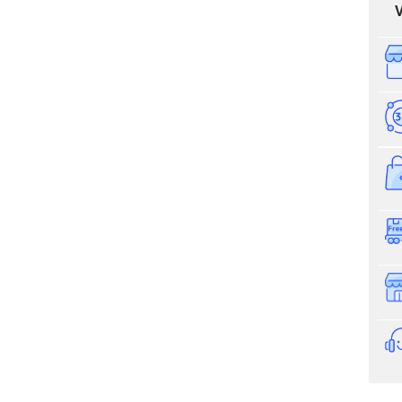
iá sản phẩm: Cổng dò kim loại TX-200D
Thông tin nhận báo giá sản phẩm
Anh
Chị
Anh/Chị có dùng ZALO số này
Tôi Không 