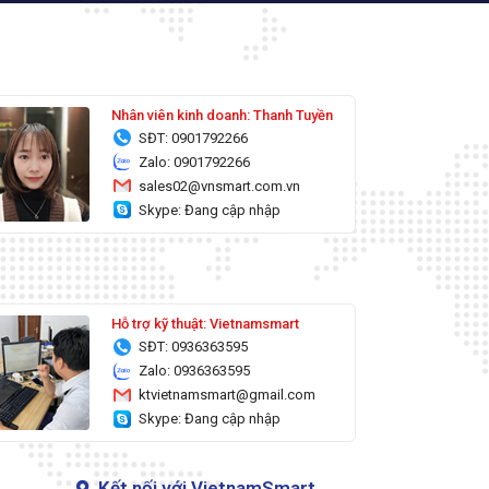
Nhân viên kinh doanh: Thanh Tuyền
SĐT: 0901792266
Zalo: 0901792266
sales02@vnsmart.com.vn
Skype: Đang cập nhập
Hỗ trợ kỹ thuật: Vietnamsmart
SĐT: 0936363595
Zalo: 0936363595
ktvietnamsmart@gmail.com
Skype: Đang cập nhập
Kết nối với VietnamSmart