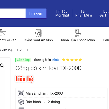
Tin Tức
Dự 
Tìm kiếm
Phần Mềm
oát Lối Vào
Kiểm Soát An Ninh
Khóa Cửa Thông Minh
Cam
ò kim loại TX-200D
Thương hiệu:
Khác
Còn hàng
Cổng dò kim loại TX-200D
Liên hệ
Mã sản phẩm: TX-200D
Bảo hành: ~ 12 tháng