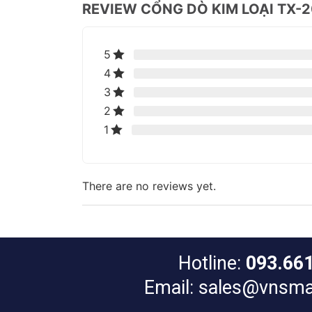
REVIEW CỔNG DÒ KIM LOẠI TX-
5
4
3
2
1
There are no reviews yet.
Hotline:
093.66
Email: sales@vnsma