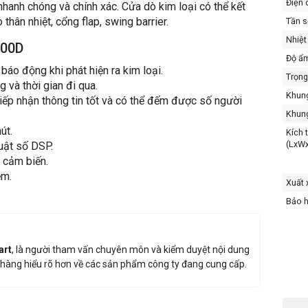
Điện 
nhanh chóng và chính xác. Cửa dò kim loại có thể kết
hân nhiệt, cổng flap, swing barrier.
Tần s
Nhiệt
200D
Độ ẩm
áo động khi phát hiện ra kim loại.
Trọng
g và thời gian đi qua.
Khung
ếp nhận thông tin tốt và có thể đếm được số người
Khung
út.
Kích 
(LxW
uật số DSP.
 cảm biến.
ềm.
Xuất 
Bảo 
art
, là người tham vấn chuyên môn và kiểm duyệt nội dung
hàng hiểu rõ hơn về các sản phẩm công ty đang cung cấp.