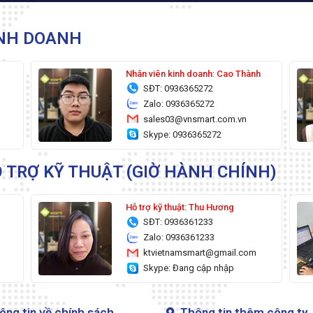
INH DOANH
g
Nhân viên kinh doanh: Cao Thành
SĐT: 0936365272
Zalo: 0936365272
sales03@vnsmart.com.vn
Skype: 0936365272
 TRỢ KỸ THUẬT (GIỜ HÀNH CHÍNH)
Hỗ trợ kỹ thuật: Thu Hương
SĐT: 0936361233
Zalo: 0936361233
ktvietnamsmart@gmail.com
Skype: Đang cập nhập
ông tin về chính sách
Thông tin thêm công ty