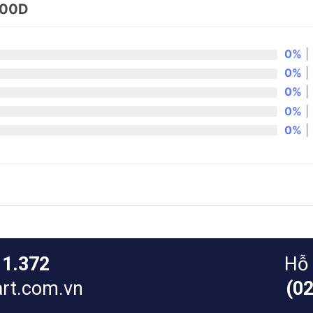
200D
0%
| 
0%
| 
0%
| 
0%
| 
0%
| 
11.372
Hỗ 
rt.com.vn
(0