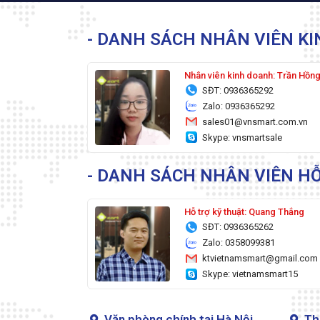
- DANH SÁCH NHÂN VIÊN K
Nhân viên kinh doanh: Trần Hồn
SĐT: 0936365292
Zalo: 0936365292
sales01@vnsmart.com.vn
Skype: vnsmartsale
- DANH SÁCH NHÂN VIÊN HỖ
Hỗ trợ kỹ thuật: Quang Thắng
SĐT: 0936365262
Zalo: 0358099381
ktvietnamsmart@gmail.com
Skype: vietnamsmart15
Văn phòng chính tại Hà Nội
Th