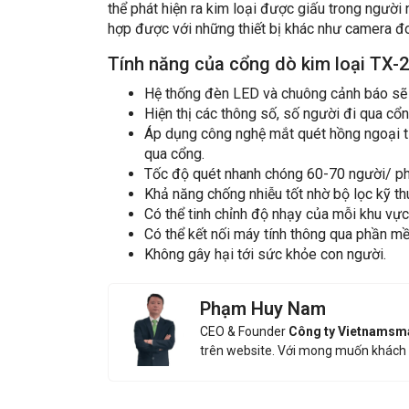
thể phát hiện ra kim loại được giấu trong người 
hợp được với những thiết bị khác như camera đo t
Tính năng của cổng dò kim loại
TX-
Hệ thống đèn LED và chuông cảnh báo sẽ b
Hiện thị các thông số, số người đi qua cổn
Áp dụng công nghệ mắt quét hồng ngoại ti
qua cổng.
Tốc độ quét nhanh chóng 60-70 người/ ph
Khả năng chống nhiễu tốt nhờ bộ lọc kỹ th
Có thể tinh chỉnh độ nhạy của mỗi khu vực
Có thể kết nối máy tính thông qua phần m
Không gây hại tới sức khỏe con người.
Phạm Huy Nam
CEO & Founder
Công ty Vietnamsm
trên website. Với mong muốn khách 