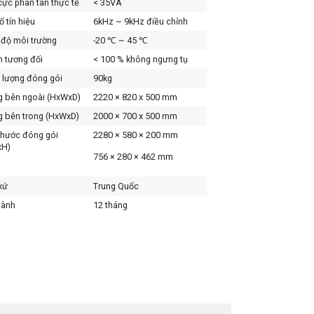
cực phân tán thực tế
< 35VA
ố tín hiệu
6kHz ~ 9kHz điều chỉnh
 độ môi trường
-20 ℃ ~ 45 ℃
 tương đối
< 100 % không ngưng tụ
 lượng đóng gói
90kg
 bên ngoài (HxWxD)
2220 × 820 x 500 mm
 bên trong (HxWxD)
2000 × 700 x 500 mm
thước đóng gói
2280 × 580 × 200 mm
xH)
756 × 280 × 462 mm
xứ
Trung Quốc
hành
12 tháng