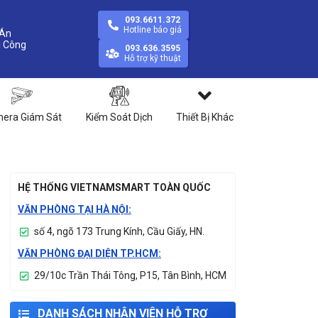
093.6611.372
Hotline báo giá
Án
093.636.3595
Hỗ trợ kỹ thuật
era Giám Sát
Kiểm Soát Dịch
Thiết Bị Khác
HỆ THỐNG VIETNAMSMART TOÀN QUỐC
VĂN PHÒNG TẠI HÀ NỘI:
số 4, ngõ 173 Trung Kính, Cầu Giấy, HN.
VĂN PHÒNG ĐẠI DIỆN TP.HCM:
29/10c Trần Thái Tông, P15, Tân Bình, HCM
DANH SÁCH NHÂN VIÊN HỖ TRỢ