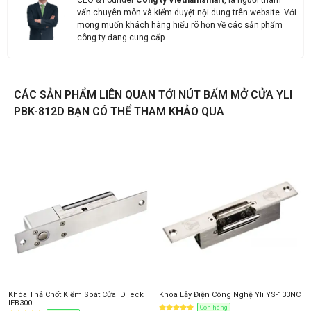
CEO & Founder
Công ty Vietnamsmart
, là người tham
vấn chuyên môn và kiểm duyệt nội dung trên website. Với
mong muốn khách hàng hiểu rõ hơn về các sản phẩm
công ty đang cung cấp.
CÁC SẢN PHẨM LIÊN QUAN TỚI NÚT BẤM MỞ CỬA YLI
PBK-812D BẠN CÓ THỂ THAM KHẢO QUA
Liên hệ
Thông tin nhận báo giá sản phẩm
Anh
Chị
Khóa Thả Chốt Kiểm Soát Cửa IDTeck
Khóa Lẫy Điện Công Nghệ Yli YS-133NC
IEB300
Còn hàng