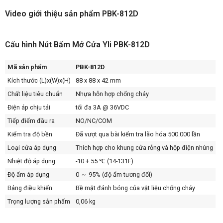
Video giới thiệu sản phẩm PBK-812D
Cấu hình Nút Bấm Mở Cửa Yli PBK-812D
Mã sản phẩm
PBK-812D
Kích thước (L)x(W)x(H)
88 x 88 x 42 mm
Chất liệu tiêu chuẩn
Nhựa hỗn hợp chống cháy
Điện áp chịu tải
tối đa 3A @ 36VDC
Tiếp điểm đầu ra
NO/NC/COM
Kiểm tra độ bền
Đã vượt qua bài kiểm tra lão hóa 500.000 lần
Loại cửa áp dụng
Thích hợp cho khung cửa rỗng và hộp điện nhúng
Nhiệt độ áp dụng
-10 + 55 ℃ (14-131F)
Độ ẩm áp dụng
0 ～ 95% (độ ẩm tương đối)
Bảng điều khiển
Bề mặt đánh bóng của vật liệu chống cháy
Trọng lượng sản phẩm
0,06 kg