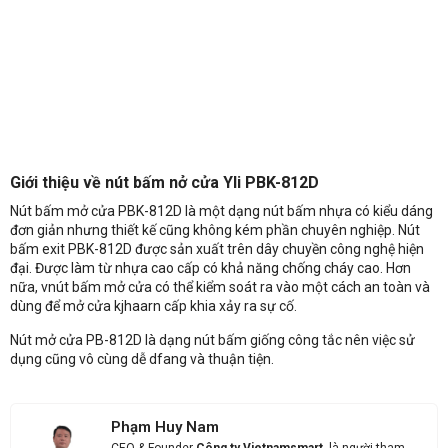
Giới thiệu về nút bấm nở cửa Yli PBK-812D
Nút bấm mở cửa PBK-812D là một dạng nút bấm nhựa có kiểu dáng
đơn giản nhưng thiết kế cũng không kém phần chuyên nghiệp. Nút
bấm exit PBK-812D được sản xuất trên dây chuyền công nghệ hiện
đại. Được làm từ nhựa cao cấp có khả năng chống cháy cao. Hơn
nữa, vnút bấm mở cửa có thể kiểm soát ra vào một cách an toàn và
Nhận báo giá sản phẩm: Nút Bấm Mở Cửa Yli PBK-812D
dùng để mở cửa kjhaarn cấp khia xảy ra sự cố.
Nút mở cửa PB-812D là dạng nút bấm giống công tắc nên việc sử
dụng cũng vô cùng dễ dfang và thuận tiện.
Phạm Huy Nam