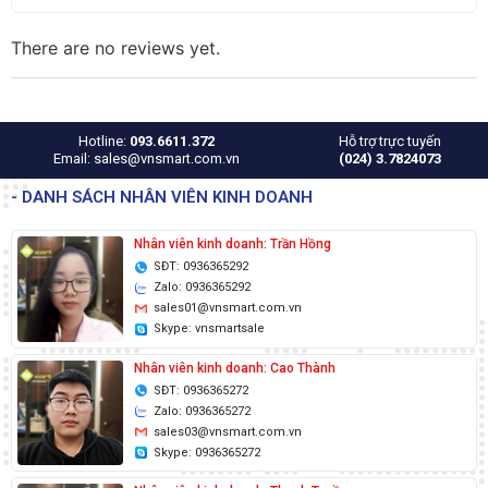
There are no reviews yet.
Hotline:
093.6611.372
Hỗ trợ trực tuyến
Email: sales@vnsmart.com.vn
(024) 3.7824073
- DANH SÁCH NHÂN VIÊN KINH DOANH
Nhân viên kinh doanh: Trần Hồng
SĐT: 0936365292
Zalo: 0936365292
sales01@vnsmart.com.vn
Skype: vnsmartsale
Nhân viên kinh doanh: Cao Thành
SĐT: 0936365272
Zalo: 0936365272
sales03@vnsmart.com.vn
Skype: 0936365272