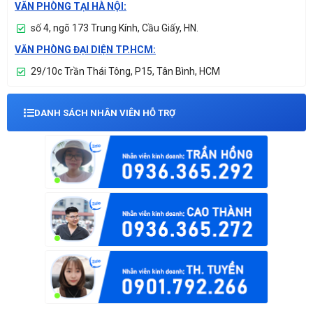
VĂN PHÒNG TẠI HÀ NỘI:
số 4, ngõ 173 Trung Kính, Cầu Giấy, HN.
VĂN PHÒNG ĐẠI DIỆN TP.HCM:
29/10c Trần Thái Tông, P15, Tân Bình, HCM
DANH SÁCH NHÂN VIÊN HỖ TRỢ