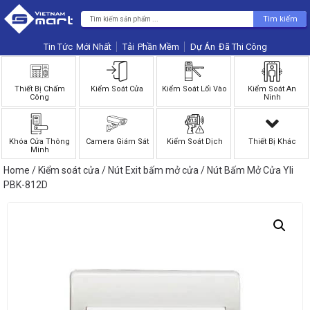
Tìm kiếm
Tin Tức
Phần Mềm
Dự Án
Thiết Bị Chấm
Kiểm Soát Cửa
Kiểm Soát Lối Vào
Kiểm Soát An
Công
Ninh
Khóa Cửa Thông
Camera Giám Sát
Kiểm Soát Dịch
Thiết Bị Khác
Minh
Home
/
Kiểm soát cửa
/
Nút Exit bấm mở cửa
/ Nút Bấm Mở Cửa Yli
PBK-812D