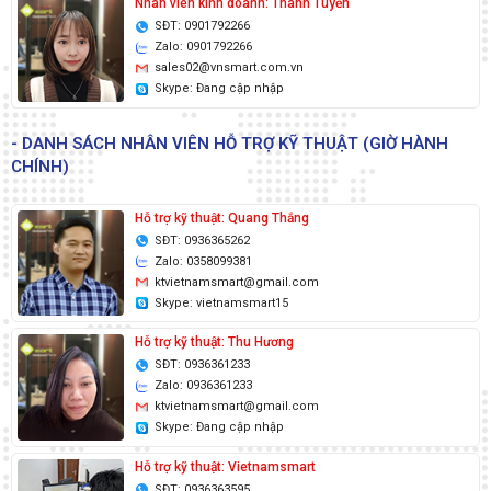
Nhân viên kinh doanh: Thanh Tuyền
SĐT: 0901792266
Zalo: 0901792266
sales02@vnsmart.com.vn
Skype: Đang cập nhập
- DANH SÁCH NHÂN VIÊN HỖ TRỢ KỸ THUẬT (GIỜ HÀNH
CHÍNH)
Hỗ trợ kỹ thuật: Quang Thắng
SĐT: 0936365262
Zalo: 0358099381
ktvietnamsmart@gmail.com
Skype: vietnamsmart15
Hỗ trợ kỹ thuật: Thu Hương
SĐT: 0936361233
Zalo: 0936361233
ktvietnamsmart@gmail.com
Skype: Đang cập nhập
Hỗ trợ kỹ thuật: Vietnamsmart
SĐT: 0936363595