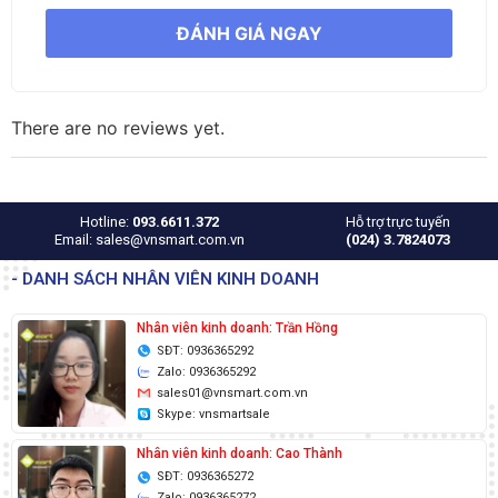
ĐÁNH GIÁ NGAY
There are no reviews yet.
Hotline:
093.6611.372
Hỗ trợ trực tuyến
Email: sales@vnsmart.com.vn
(024) 3.7824073
- DANH SÁCH NHÂN VIÊN KINH DOANH
Nhân viên kinh doanh: Trần Hồng
SĐT: 0936365292
Zalo: 0936365292
sales01@vnsmart.com.vn
Skype: vnsmartsale
Nhân viên kinh doanh: Cao Thành
SĐT: 0936365272
Zalo: 0936365272