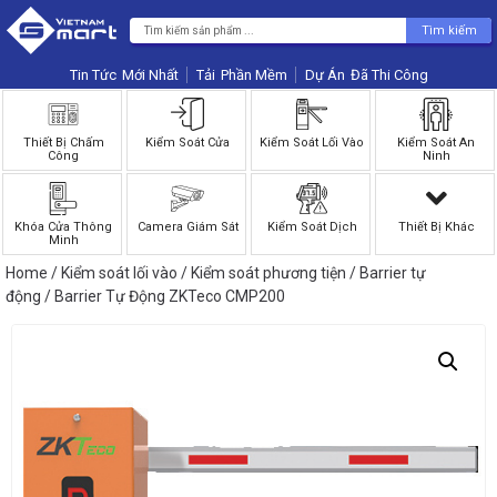
Tìm kiếm
Tin Tức
Phần Mềm
Dự Án
Thiết Bị Chấm
Kiểm Soát Cửa
Kiểm Soát Lối Vào
Kiểm Soát An
Công
Ninh
Khóa Cửa Thông
Camera Giám Sát
Kiểm Soát Dịch
Thiết Bị Khác
Minh
Home
/
Kiểm soát lối vào
/
Kiểm soát phương tiện
/
Barrier tự
động
/ Barrier Tự Động ZKTeco CMP200