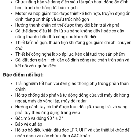
Chức năng bảo vệ dòng điện siêu tải giúp hoạt động ổn định
hơn, tránh hư hỏng tới bản mạch.
Motor và hộp giảm tốc được thiết kế tích hợp, truyền động ổn
định, tiếng ồn thấp và cấu trúc nhỏ gọn
Hướng thanh chắn có thể được thay đổi bên trái và phải
Có thể được điều khiển từ xa bằng không dây hoặc có dây
Nhận báo giá sản phẩm: Barrier Tự Động ZKTeco CMP200
nâng thanh chắn thủ công sau khi mất điện
Thiết kế nhỏ gọn, thuận tiện khi đóng gói, giảm chi phí chuyên
chở
Thiết kế công nghệ lò xo áp lực, kéo dài tuổi thọ sản phẩm
Cài đặt đơn giản – chỉ cần cố định cổng rào chắn trên sàn và
kết nối với nguồn điện
Đặc điểm nổi bật:
Trải nghiệm tốt hơn với đèn giao thông phụ trong phần thân
chính
Hỗ trợ chống đập phá và tự động đóng cửa với máy dò hồng
ngoại, máy dò vòng lặp, máy dò radar
Hướng cánh tay có thể được trao đổi giữa sang trái và sang
phải tùy theo ứng dụng trang web
Góc mở và đóng 90 ° ± 2 °
Bảo vệ quá áp
Hỗ trợ bộ điều khiển đầu đọc LPR, UHF và các thiết bị khác để
nhận dạng và các chức năng A&C khác