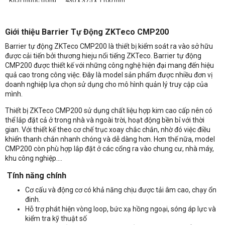
Kích thước đóng
430 x 375 x 1100 mm
gói
Khối lượng tịnh
45KG
Giới thiệu
Barrier Tự Động ZKTeco CMP200
Tổng trọng lượng
47KG
Barrier tự động ZKTeco CMP200 là thiết bị kiểm soát ra vào sở hữu
được cải tiến bởi thương hieju nổi tiếng ZKTeco. Barrier tự động
CMP200 được thiết kế với những công nghệ hiện đại mang đến hiệu
quả cao trong công việc. Đây là model sản phẩm được nhiều đơn vị
doanh nghiệp lựa chọn sử dụng cho mô hình quản lý truy cập của
mình.
Thiết bị ZKTeco CMP200 sử dụng chất liệu hợp kim cao cấp nên có
thể lắp đặt cả ở trong nhà và ngoài trời, hoạt động bền bỉ với thời
gian. Với thiết kế theo cơ chế trục xoay chắc chắn, nhờ đó việc điều
khiển thanh chắn nhanh chóng và dễ dàng hơn. Hơn thế nữa, model
CMP200 còn phù hợp lắp đặt ở các cổng ra vào chung cư, nhà máy,
khu công nghiệp….
Tính năng chính
Cơ cấu và động cơ có khả năng chịu được tải âm cao, chạy ổn
đinh.
Hỗ trợ phát hiện vòng loop, bức xạ hồng ngoại, sóng áp lực và
kiểm tra kỹ thuật số