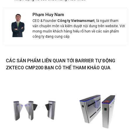
Phạm Huy Nam
CEO & Founder
Công ty Vietnamsmart
, là người tham
vấn chuyên môn và kiểm duyệt nội dung trên website. Với
mong muốn khách hàng hiểu rõ hơn về các sản phẩm
Liên hệ
công ty đang cung cấp.
Thông tin nhận báo giá sản phẩm
CÁC SẢN PHẨM LIÊN QUAN TỚI BARRIER TỰ ĐỘNG
Anh
Chị
ZKTECO CMP200 BẠN CÓ THỂ THAM KHẢO QUA
Anh/Chị có dùng ZALO số này
Tôi Không dùng