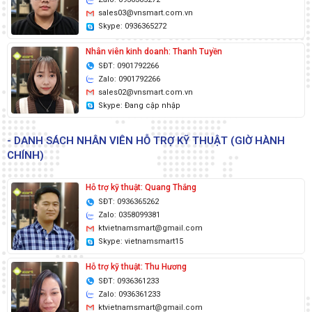
sales03@vnsmart.com.vn
Skype: 0936365272
Nhân viên kinh doanh: Thanh Tuyền
SĐT: 0901792266
Zalo: 0901792266
sales02@vnsmart.com.vn
Skype: Đang cập nhập
- DANH SÁCH NHÂN VIÊN HỖ TRỢ KỸ THUẬT (GIỜ HÀNH
CHÍNH)
Hỗ trợ kỹ thuật: Quang Thắng
SĐT: 0936365262
Zalo: 0358099381
ktvietnamsmart@gmail.com
Skype: vietnamsmart15
Hỗ trợ kỹ thuật: Thu Hương
SĐT: 0936361233
Zalo: 0936361233
ktvietnamsmart@gmail.com