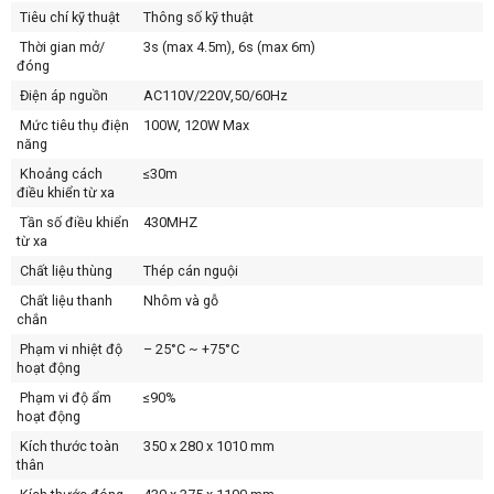
Tiêu chí kỹ thuật
Thông số kỹ thuật
Thời gian mở/
3s (max 4.5m), 6s (max 6m)
đóng
Điện áp nguồn
AC110V/220V,50/60Hz
Mức tiêu thụ điện
100W, 120W Max
năng
Khoảng cách
≤30m
điều khiển từ xa
Tần số điều khiển
430MHZ
từ xa
Chất liệu thùng
Thép cán nguội
Chất liệu thanh
Nhôm và gỗ
chắn
Phạm vi nhiệt độ
– 25°C ~ +75°C
hoạt động
Phạm vi độ ẩm
≤90%
hoạt động
Kích thước toàn
350 x 280 x 1010 mm
thân