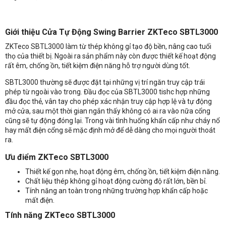
Kích thước
1500 x 260 x 1000 (mm)
Giới thiệu
Cửa Tự Động Swing Barrier ZKTeco SBTL3000
ZKTeco SBTL3000 làm từ thép không gỉ tạo độ bền, nâng cao tuổi
thọ của thiết bị. Ngoài ra sản phẩm này còn được thiết kế hoạt động
rất êm, chống ồn, tiết kiệm điện năng hỗ trợ người dùng tốt.
SBTL3000 thường sẽ được đặt tại những vị trí ngăn truy cập trái
phép từ ngoài vào trong. Đầu đọc của SBTL3000 tishc hợp những
đầu đọc thẻ, vân tay cho phép xác nhận truy cập hợp lệ và tự động
mở cửa, sau một thời gian ngắn thấy không có ai ra vào nữa cổng
cũng sẽ tự động đóng lại. Trong vài tình huống khẩn cấp như cháy nổ
hay mất điện cổng sẽ mặc định mở để dễ dàng cho mọi người thoát
ra.
Ưu điểm ZKTeco SBTL3000
Thiết kế gọn nhẹ, hoạt động êm, chống ồn, tiết kiệm điện năng.
Chất liệu thép không gỉ hoạt động cường độ rất lớn, bền bỉ.
Tính năng an toàn trong những trường hợp khẩn cấp hoặc
mất điện.
Tính năng ZKTeco SBTL3000
Nhận báo giá sản phẩm: Cửa Tự Động Swing Barrier ZKTeco