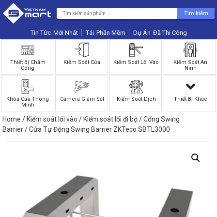
Tìm kiếm
Tin Tức
Phần Mềm
Dự Án
Thiết Bị Chấm
Kiểm Soát Cửa
Kiểm Soát Lối Vào
Kiểm Soát An
Công
Ninh
Khóa Cửa Thông
Camera Giám Sát
Kiểm Soát Dịch
Thiết Bị Khác
Minh
Home
/
Kiểm soát lối vào
/
Kiểm soát lối đi bộ
/
Cổng Swing
Barrier
/ Cửa Tự Động Swing Barrier ZKTeco SBTL3000