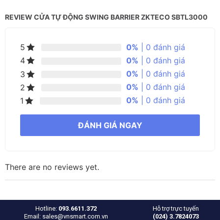
REVIEW CỬA TỰ ĐỘNG SWING BARRIER ZKTECO SBTL3000
0%
| 0 đánh giá
5
0%
| 0 đánh giá
4
0%
| 0 đánh giá
3
0%
| 0 đánh giá
2
0%
| 0 đánh giá
1
ĐÁNH GIÁ NGAY
There are no reviews yet.
Hotline:
093.6611.372
Hỗ trợ trực tuyến
Email: sales@vnsmart.com.vn
(024) 3.7824073