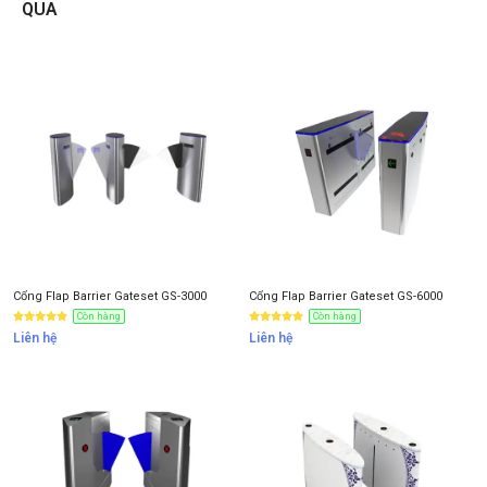
QUA
Liên hệ
Thông tin nhận báo giá sản phẩm
Anh
Chị
Anh/Chị có dùng ZALO số này
Tôi Không dùng
Cổng Flap Barrier Gateset GS-3000
Cổng Flap Barrier Gateset GS-6000
Còn hàng
Còn hàng
Liên hệ
Liên hệ
NHẬN BÁO GIÁ