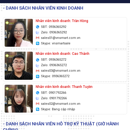
- DANH SÁCH NHÂN VIÊN KINH DOANH
Nhân viên kinh doanh: Trần Hồng
SĐT: 0936365292
Zalo: 0936365292
sales01@vnsmart.com.vn
Skype: vnsmartsale
Nhân viên kinh doanh: Cao Thành
SĐT: 0936365272
Zalo: 0936365272
sales03@vnsmart.com.vn
Skype: 0936365272
Nhân viên kinh doanh: Thanh Tuyền
SĐT: 0901792266
Zalo: 0901792266
sales02@vnsmart.com.vn
Skype: Đang cập nhập
- DANH SÁCH NHÂN VIÊN HỖ TRỢ KỸ THUẬT (GIỜ HÀNH
CHÍNH)