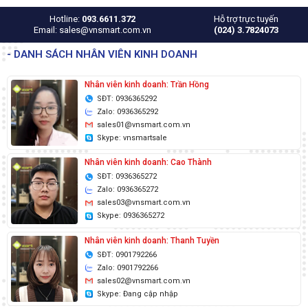
Hotline:
093.6611.372
Hỗ trợ trực tuyến
Email: sales@vnsmart.com.vn
(024) 3.7824073
- DANH SÁCH NHÂN VIÊN KINH DOANH
Nhân viên kinh doanh: Trần Hồng
SĐT: 0936365292
Zalo: 0936365292
sales01@vnsmart.com.vn
Skype: vnsmartsale
Nhân viên kinh doanh: Cao Thành
SĐT: 0936365272
Zalo: 0936365272
sales03@vnsmart.com.vn
Skype: 0936365272
Nhân viên kinh doanh: Thanh Tuyền
SĐT: 0901792266
Zalo: 0901792266
sales02@vnsmart.com.vn
Skype: Đang cập nhập