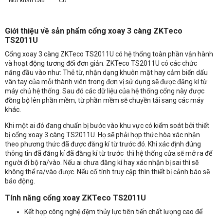
Nút khẩn cấp
Có
đầu vào
Kích thước
111×98×26 cm
Giới thiệu về sản phẩm cổng xoay 3 càng ZKTeco
Độ dài cánh tay
50 cm
TS2011U
xoay
Cổng xoay 3 càng ZKTeco TS2011U có hệ thống toàn phần vận hành
Kích thước bao
120×108×38 cm
và hoạt động tương đối đơn giản. ZKTeco TS2011U có các chức
bì
năng đầu vào như: Thẻ từ, nhận dạng khuôn mặt hay cảm biến dấu
Trọng lượng
46 kg
vân tay của mỗi thành viên trong đơn vị sử dụng sẽ được đăng kí từ
tịnh
máy chủ hệ thống. Sau đó các dữ liệu của hệ thống cổng này được
Trọng lượng
54 kg
đồng bộ lên phần mềm, từ phần mềm sẽ chuyền tải sang các máy
phủ bì
khác.
Khi một ai đó đang chuẩn bị bước vào khu vực có kiểm soát bởi thiết
bị cổng xoay 3 càng TS2011U. Họ sẽ phải hợp thức hòa xác nhận
theo phương thức đã được đăng kí từ trước đó. Khi xác định đúng
thông tin đã đăng kí đã đăng kí từ trước thì hệ thống cửa sẽ mở ra để
người đi bộ ra/vào. Nếu ai chưa đăng kí hay xác nhận bị sai thì sẽ
không thể ra/vào được. Nếu cố tính truy cập thìn thiết bị cảnh báo sẽ
báo động.
Tính năng cổng xoay ZKTeco TS2011U
Kết hợp công nghệ đệm thủy lực tiên tiến chất lượng cao để