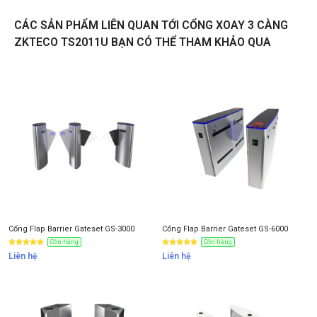
Liên hệ
CÁC SẢN PHẨM LIÊN QUAN TỚI CỔNG XOAY 3 CÀNG
ZKTECO TS2011U BẠN CÓ THỂ THAM KHẢO QUA
Thông tin nhận báo giá sản phẩm
Anh
Chị
Anh/Chị có dùng ZALO số này
Tôi Không dùng
Cổng Flap Barrier Gateset GS-3000
Cổng Flap Barrier Gateset GS-6000
Còn hàng
Còn hàng
Liên hệ
Liên hệ
NHẬN BÁO GIÁ