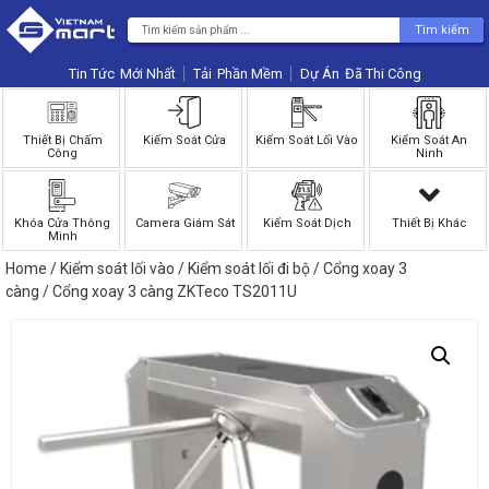
Tìm kiếm
Tin Tức
Phần Mềm
Dự Án
Thiết Bị Chấm
Kiểm Soát Cửa
Kiểm Soát Lối Vào
Kiểm Soát An
Công
Ninh
Khóa Cửa Thông
Camera Giám Sát
Kiểm Soát Dịch
Thiết Bị Khác
Minh
Home
/
Kiểm soát lối vào
/
Kiểm soát lối đi bộ
/
Cổng xoay 3
càng
/ Cổng xoay 3 càng ZKTeco TS2011U