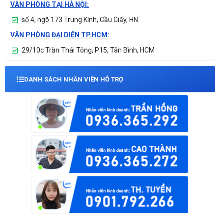
VĂN PHÒNG TẠI HÀ NỘI:
số 4, ngõ 173 Trung Kính, Cầu Giấy, HN.
VĂN PHÒNG ĐẠI DIỆN TP.HCM:
29/10c Trần Thái Tông, P15, Tân Bình, HCM
DANH SÁCH NHÂN VIÊN HỖ TRỢ