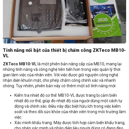
Tính năng nổi bật của thiết bị chấm công ZKTeco MB10-
VL
ZKTeco MB10-VL
là một phiên bản nâng cấp của MB10, mang lại
những tính năng và công nghệ tiên tiến hơn trong việc quản lý thời
gian làm việc của nhân viên. Với việc được giữ nguyên công nghệ
nhận diện khuôn mặt, cho phép chấm công chính xác và nhanh
chóng. Tuy nhiên, phiên bản này có thêm một số tính năng mới:
Kiểm tra nhiệt độ cơ thể: MB10-VL được trang bị cảm biến
nhiệt độ cơ thể, giúp đo nhiệt độ của người dùng một cách tự
Nhận báo giá sản phẩm: Máy chấm công khuôn mặt ZKTeco MB10-
động và chính xác. Điều này đặc biệt hữu ích trong việc kiểm
soát và theo dõi sức khỏe của nhân viên trong môi trường làm
VL
việc.
Xác minh khẩu trang: Máy được tích hợp cảm biến khẩu trang,
cho phép xác minh và nhận diện liệu người dùng có đang đeo