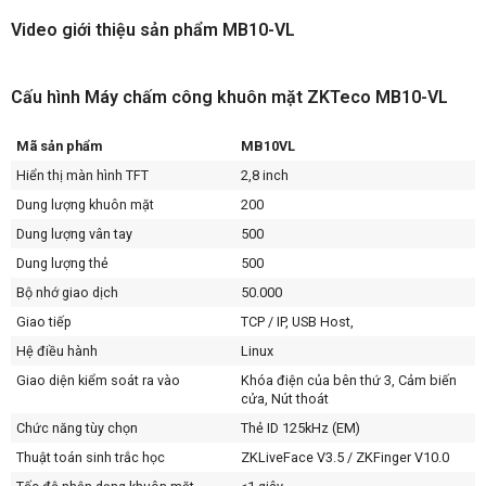
Video giới thiệu sản phẩm MB10-VL
Cấu hình Máy chấm công khuôn mặt ZKTeco MB10-VL
Mã sản phẩm
MB10VL
Hiển thị màn hình TFT
2,8 inch
Dung lượng khuôn mặt
200
Dung lượng vân tay
500
Dung lượng thẻ
500
Bộ nhớ giao dịch
50.000
Giao tiếp
TCP / IP, USB Host,
Hệ điều hành
Linux
Giao diện kiểm soát ra vào
Khóa điện của bên thứ 3, Cảm biến
cửa, Nút thoát
Chức năng tùy chọn
Thẻ ID 125kHz (EM)
Thuật toán sinh trắc học
ZKLiveFace V3.5 / ZKFinger V10.0