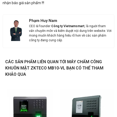
nhận báo giá sản phẩm !!!
Anh
Chị
Phạm Huy Nam
CEO & Founder
Công ty Vietnamsmart
, là người tham
vấn chuyên môn và kiểm duyệt nội dung trên website. Với
Anh/Chị có dùng ZALO số này
Tôi Không dùng
mong muốn khách hàng hiểu rõ hơn về các sản phẩm
công ty đang cung cấp.
CÁC SẢN PHẨM LIÊN QUAN TỚI MÁY CHẤM CÔNG
KHUÔN MẶT ZKTECO MB10-VL BẠN CÓ THỂ THAM
KHẢO QUA
NHẬN BÁO GIÁ