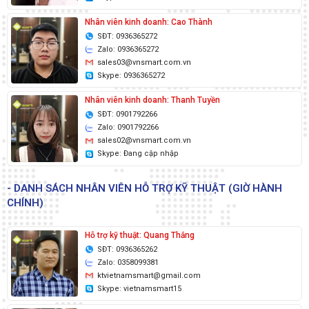
Nhân viên kinh doanh: Cao Thành
SĐT: 0936365272
Zalo: 0936365272
sales03@vnsmart.com.vn
Skype: 0936365272
Nhân viên kinh doanh: Thanh Tuyền
SĐT: 0901792266
Zalo: 0901792266
sales02@vnsmart.com.vn
Skype: Đang cập nhập
- DANH SÁCH NHÂN VIÊN HỖ TRỢ KỸ THUẬT (GIỜ HÀNH
CHÍNH)
Hỗ trợ kỹ thuật: Quang Thắng
SĐT: 0936365262
Zalo: 0358099381
ktvietnamsmart@gmail.com
Skype: vietnamsmart15