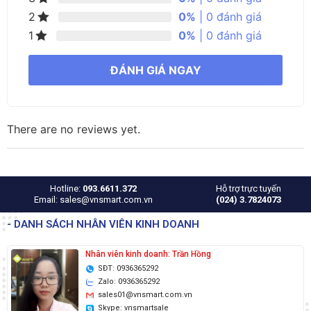
0%
| 0 đánh giá
2
0%
| 0 đánh giá
1
ĐÁNH GIÁ NGAY
There are no reviews yet.
Hotline:
093.6611.372
Hỗ trợ trực tuyến
Email: sales@vnsmart.com.vn
(024) 3.7824073
- DANH SÁCH NHÂN VIÊN KINH DOANH
Nhân viên kinh doanh: Trần Hồng
SĐT: 0936365292
Zalo: 0936365292
sales01@vnsmart.com.vn
Skype: vnsmartsale