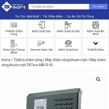
Tìm kiếm
Tin Tức
Phần Mềm
Dự Án
Thiết Bị Chấm
Kiểm Soát Cửa
Kiểm Soát Lối Vào
Kiểm Soát An
Công
Ninh
Khóa Cửa Thông
Camera Giám Sát
Kiểm Soát Dịch
Thiết Bị Khác
Minh
Home
/
Thiết bị chấm công
/
Máy chấm công khuôn mặt
/ Máy chấm
công khuôn mặt ZKTeco MB10-VL