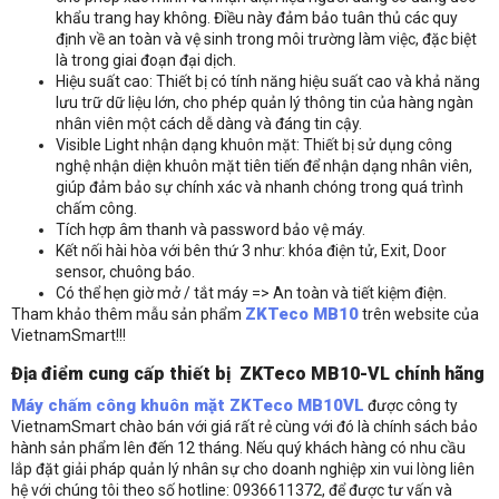
khẩu trang hay không. Điều này đảm bảo tuân thủ các quy
định về an toàn và vệ sinh trong môi trường làm việc, đặc biệt
là trong giai đoạn đại dịch.
Hiệu suất cao: Thiết bị có tính năng hiệu suất cao và khả năng
lưu trữ dữ liệu lớn, cho phép quản lý thông tin của hàng ngàn
nhân viên một cách dễ dàng và đáng tin cậy.
Visible Light nhận dạng khuôn mặt
: Thiết bị sử dụng công
nghệ nhận diện khuôn mặt tiên tiến để nhận dạng nhân viên,
giúp đảm bảo sự chính xác và nhanh chóng trong quá trình
chấm công.
Tích hợp âm thanh và password bảo vệ máy.
Kết nối hài hòa với bên thứ 3 như: khóa điện tử, Exit, Door
sensor, chuông báo.
Có thể hẹn giờ mở / tắt máy => An toàn và tiết kiệm điện.
ZKTeco MB10
Tham khảo thêm mẫu sản phẩm
trên website của
VietnamSmart!!!
Địa điểm cung cấp thiết bị
ZKTeco MB10-VL chính hãng
Máy chấm công khuôn mặt ZKTeco MB10VL
được công ty
VietnamSmart chào bán với giá rất rẻ cùng với đó là chính sách bảo
Liên hệ
hành sản phẩm lên đến 12 tháng. Nếu quý khách hàng có nhu cầu
lắp đặt giải pháp quản lý nhân sự cho doanh nghiệp xin vui lòng liên
hệ với chúng tôi theo số hotline: 0936611372, để được tư vấn và
Thông tin nhận báo giá sản phẩm