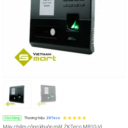
Thương hiệu:
ZKTeco
Còn hàng
Máy chấm công khuôn mặt ZKTeco MB10-VL