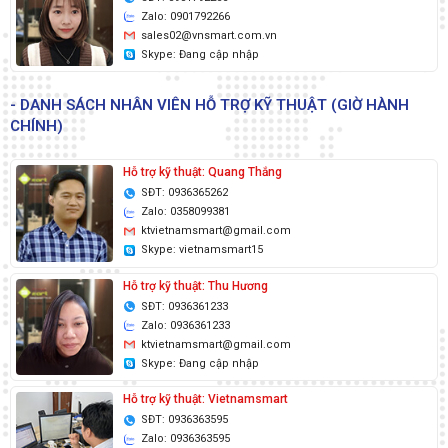
Zalo: 0901792266
sales02@vnsmart.com.vn
Skype: Đang cập nhập
- DANH SÁCH NHÂN VIÊN HỖ TRỢ KỸ THUẬT (GIỜ HÀNH
CHÍNH)
Hỗ trợ kỹ thuật: Quang Thắng
SĐT: 0936365262
Zalo: 0358099381
ktvietnamsmart@gmail.com
Skype: vietnamsmart15
Hỗ trợ kỹ thuật: Thu Hương
SĐT: 0936361233
Zalo: 0936361233
ktvietnamsmart@gmail.com
Skype: Đang cập nhập
Hỗ trợ kỹ thuật: Vietnamsmart
SĐT: 0936363595
Zalo: 0936363595