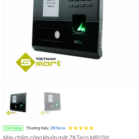
Thương hiệu:
ZKTeco
Còn hàng
Máy chấm công khuôn mặt ZKTeco MB10VL