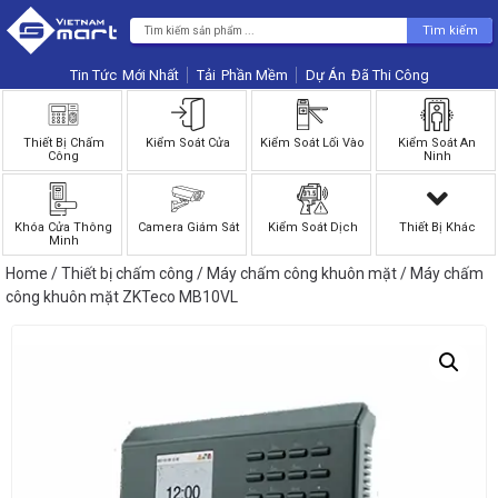
Tìm kiếm
Tin Tức
Phần Mềm
Dự Án
Thiết Bị Chấm
Kiểm Soát Cửa
Kiểm Soát Lối Vào
Kiểm Soát An
Công
Ninh
Khóa Cửa Thông
Camera Giám Sát
Kiểm Soát Dịch
Thiết Bị Khác
Minh
Home
/
Thiết bị chấm công
/
Máy chấm công khuôn mặt
/ Máy chấm
công khuôn mặt ZKTeco MB10VL