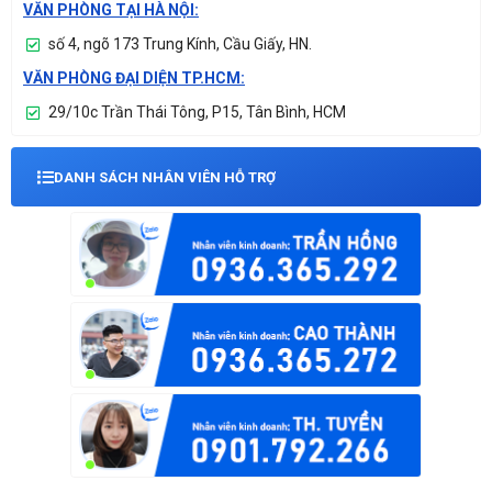
VĂN PHÒNG TẠI HÀ NỘI:
số 4, ngõ 173 Trung Kính, Cầu Giấy, HN.
VĂN PHÒNG ĐẠI DIỆN TP.HCM:
29/10c Trần Thái Tông, P15, Tân Bình, HCM
DANH SÁCH NHÂN VIÊN HỖ TRỢ