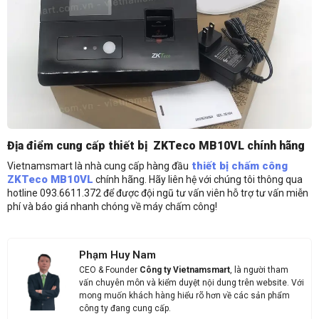
Anh/Chị có dùng ZALO số này
Tôi Không dùng
Địa điểm cung cấp thiết bị
ZKTeco MB10VL chính hãng
NHẬN BÁO GIÁ
thiết bị chấm công
Vietnamsmart là nhà cung cấp hàng đầu
ZKTeco MB10VL
chính hãng. Hãy liên hệ với chúng tôi thông qua
hotline 093.6611.372 để được đội ngũ tư vấn viên hỗ trợ tư vấn miễn
phí và báo giá nhanh chóng về máy chấm công!
Phạm Huy Nam
CEO & Founder
Công ty Vietnamsmart
, là người tham
vấn chuyên môn và kiểm duyệt nội dung trên website. Với
mong muốn khách hàng hiểu rõ hơn về các sản phẩm
công ty đang cung cấp.