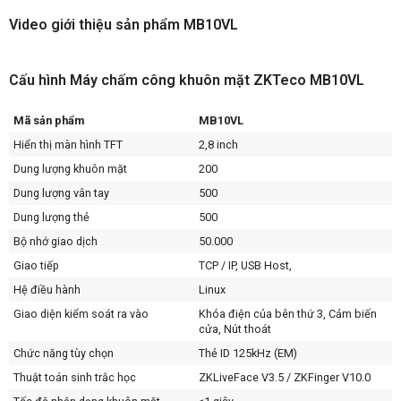
Video giới thiệu sản phẩm MB10VL
Cấu hình Máy chấm công khuôn mặt ZKTeco MB10VL
Mã sản phẩm
MB10VL
Hiển thị màn hình TFT
2,8 inch
Dung lượng khuôn mặt
200
Dung lượng vân tay
500
Dung lượng thẻ
500
Bộ nhớ giao dịch
50.000
Giao tiếp
TCP / IP, USB Host,
Hệ điều hành
Linux
Giao diện kiểm soát ra vào
Khóa điện của bên thứ 3, Cảm biến
cửa, Nút thoát
Chức năng tùy chọn
Thẻ ID 125kHz (EM)
Thuật toán sinh trắc học
ZKLiveFace V3.5 / ZKFinger V10.0