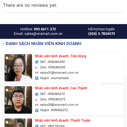
There are no reviews yet.
Hotline:
093.6611.372
Hỗ trợ trực tuyến
Email: sales@vnsmart.com.vn
(024) 3.7824073
- DANH SÁCH NHÂN VIÊN KINH DOANH
Nhân viên kinh doanh: Trần Hồng
SĐT: 0936365292
Zalo: 0936365292
sales01@vnsmart.com.vn
Skype: vnsmartsale
Nhân viên kinh doanh: Cao Thành
SĐT: 0936365272
Zalo: 0936365272
sales03@vnsmart.com.vn
Skype: 0936365272
Nhân viên kinh doanh: Thanh Tuyền
SĐT: 0901792266