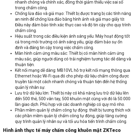
nhanh chóng và chính xác, đồng thời giảm thiểu việc sai số
trong chấm công.
Chống lừa đảo và giả mạo: Thiết bị được trang bị các tính năng
an ninh để chống lừa đảo bằng hình ảnh và giả mạo giấy tờ.
Điều này đảm bảo tính xác thực cao và độ tin cậy cho quy trình
chấm công.
Hiệu suất trong các điều kiện ánh sáng yếu: Máy hoạt động tốt
cả trong môi trường có ánh sáng yếu, giúp đảm bảo sự ổn
định và đáng tin cậy trong việc chấm công.
Màn hình cảm ứng màu sắc: Thiết bị có màn hình cảm ứng
màu sắc, giúp người dùng có trải nghiệm tương tác dễ dàng và
thuận tiện.
Kết nối mạng dễ dàng: MB10VL hỗ trợ kết nối mạng thông qua
Ethernet hoặc Wi-Fi qua đó cho phép dữ liệu chấm công được
truyền tải một cách nhanh chóng và thuận tiện đến hệ thống
Nhận báo giá sản phẩm: Máy chấm công khuôn mặt ZKTeco
quản lý nhân sự.
MB10VL
Lưu trữ dữ liệu lớn: Thiết bị này có khả năng lưu trữ dữ liệu lên
đến 500 thẻ, 500 vân tay, 500 khuôn mặt cùng với đó là 50.000
lần giao dịch. Phù hợp với các doanh nghiệp có quy mô nho.
Phần mềm quản lý chấm công tự động: thiết bị tương thích với
các phần mềm quản lý chấm công tự động, giúp tăng cường
quy trình quản lý nhân sự và tối ưu hóa tiến trình chấm công.
Hình ảnh thực tế
máy chấm công
khuôn mặt ZKTeco