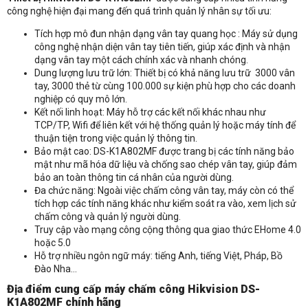
K1A802MF
công nghệ hiện đại mang đến quá trình quản lý nhân sự tối ưu:
Tích hợp mô đun nhận dạng vân tay quang học : Máy sử dụng
công nghệ nhận diện vân tay tiên tiến, giúp xác định và nhận
dạng vân tay một cách chính xác và nhanh chóng.
Dung lượng lưu trữ lớn: Thiết bị có khả năng lưu trữ 3000 vân
tay, 3000 thẻ từ cùng 100.000 sự kiện phù hợp cho các doanh
nghiệp có quy mô lớn.
Kết nối linh hoạt: Máy hỗ trợ các kết nối khác nhau như
TCP/TP, Wifi để liên kết với hệ thống quản lý hoặc máy tính để
thuận tiện trong việc quản lý thông tin.
Bảo mật cao: DS-K1A802MF được trang bị các tính năng bảo
mật như mã hóa dữ liệu và chống sao chép vân tay, giúp đảm
bảo an toàn thông tin cá nhân của người dùng.
Đa chức năng: Ngoài việc chấm công vân tay, máy còn có thể
tích hợp các tính năng khác như kiểm soát ra vào, xem lịch sử
chấm công và quản lý người dùng.
Truy cập vào mạng công cộng thông qua giao thức EHome 4.0
hoặc 5.0
Hỗ trợ nhiều ngôn ngữ máy: tiếng Anh, tiếng Việt, Pháp, Bồ
Đào Nha…
Địa điểm cung cấp máy chấm công
Hikvision DS-
K1A802MF
chính hãng