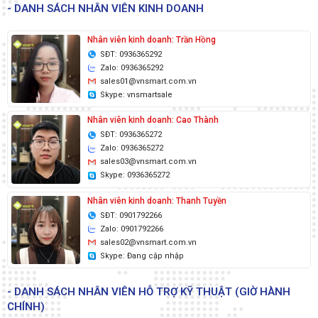
- DANH SÁCH NHÂN VIÊN KINH DOANH
Nhân viên kinh doanh: Trần Hồng
SĐT: 0936365292
Zalo: 0936365292
sales01@vnsmart.com.vn
Skype: vnsmartsale
Nhân viên kinh doanh: Cao Thành
SĐT: 0936365272
Zalo: 0936365272
sales03@vnsmart.com.vn
Skype: 0936365272
Nhân viên kinh doanh: Thanh Tuyền
SĐT: 0901792266
Zalo: 0901792266
sales02@vnsmart.com.vn
Skype: Đang cập nhập
- DANH SÁCH NHÂN VIÊN HỖ TRỢ KỸ THUẬT (GIỜ HÀNH
CHÍNH)