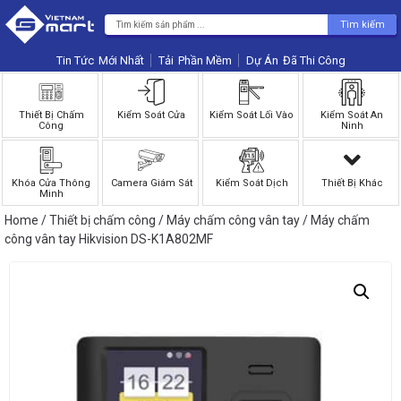
Tìm kiếm
Tin Tức
Phần Mềm
Dự Án
Thiết Bị Chấm
Kiểm Soát Cửa
Kiểm Soát Lối Vào
Kiểm Soát An
Công
Ninh
Khóa Cửa Thông
Camera Giám Sát
Kiểm Soát Dịch
Thiết Bị Khác
Minh
Home
/
Thiết bị chấm công
/
Máy chấm công vân tay
/ Máy chấm
công vân tay Hikvision DS-K1A802MF