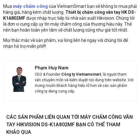
Liên hệ
máy chấm công
Mua
của VietnamSmart bạn sẽ không lo mua phải
hàng giả, hàng kém chất lượng.
Thiết bị chấm công vân tay HK DS-
K1A802MF
được nhập trực tiếp từ nhà sản xuất Hikvision. Chúng tôi
Thông tin nhận báo giá sản phẩm
là đơn vị cung cấp uy tín máy chấm công của thương hiệu này. Thế
nên bạn hoàn toàn yên tâm về chất lượng cũng như giá tốt nhất.
Anh
Chị
Mọi thắc mắc về sản phẩm, vui lòng liên hệ ngay với chúng tôi để
nhận hỗ trợ miễn phí!!!
Anh/Chị có dùng ZALO số này
Tôi Không dùng
Phạm Huy Nam
CEO & Founder
Công ty Vietnamsmart
, là người tham
vấn chuyên môn và kiểm duyệt nội dung trên website. Với
mong muốn khách hàng hiểu rõ hơn về các sản phẩm
công ty đang cung cấp.
CÁC SẢN PHẨM LIÊN QUAN TỚI MÁY CHẤM CÔNG VÂN
NHẬN BÁO GIÁ
TAY HIKVISION DS-K1A802MF BẠN CÓ THỂ THAM
KHẢO QUA