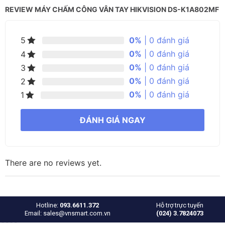
REVIEW MÁY CHẤM CÔNG VÂN TAY HIKVISION DS-K1A802MF
0%
| 0 đánh giá
5
0%
| 0 đánh giá
4
0%
| 0 đánh giá
3
0%
| 0 đánh giá
2
0%
| 0 đánh giá
1
ĐÁNH GIÁ NGAY
There are no reviews yet.
Hotline:
093.6611.372
Hỗ trợ trực tuyến
Email: sales@vnsmart.com.vn
(024) 3.7824073