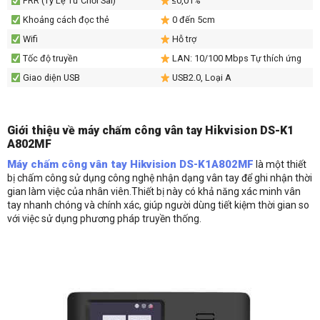
FRR (Tỷ Lệ Từ Chối Sai)
≤0,01%
Khoảng cách đọc thẻ
0 đến 5cm
Wifi
Hỗ trợ
Tốc độ truyền
LAN: 10/100 Mbps Tự thích ứng
Giao diện USB
USB2.0, Loại A
Âm thanh
1 Buzzer, 1 Loa
Môi trường ứng dụng
Trong nhà
Giới thiệu về máy chấm công vân tay Hikvision DS-K1
Nguồn điện
12 VDC / 1 A
A802MF
Nhiệt độ hoạt động
-10 ° C ~ 55 ° C (14 ° F đến 131 °
Máy chấm công vân tay Hikvision DS-K1A802MF
là một thiết
F)
bị chấm công sử dụng công nghệ nhận dạng vân tay để ghi nhận thời
Độ ẩm
10% – 90% (Không ngưng tụ)
gian làm việc của nhân viên.Thiết bị này có khả năng xác minh vân
tay nhanh chóng và chính xác, giúp người dùng tiết kiệm thời gian so
Màu sắc
Đen (Bao gồm), Vàng hồng (Tùy
chọn)
với việc sử dụng phương pháp truyền thống.
Bạc (Tùy chọn), Trắng (Tùy chọn)
Kích thước ( L x W x H )
140 × 155 × 30 mm (5,51 “× 6,01”
× 1,18 “)
Cài đặt
Gắn bề mặt, Gắn cửa kim loại,
Giá đỡ để bàn