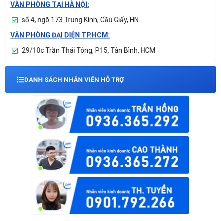
VĂN PHÒNG TẠI HÀ NỘI:
số 4, ngõ 173 Trung Kính, Cầu Giấy, HN.
VĂN PHÒNG ĐẠI DIỆN TP.HCM:
29/10c Trần Thái Tông, P15, Tân Bình, HCM
DANH SÁCH NHÂN VIÊN HỖ TRỢ