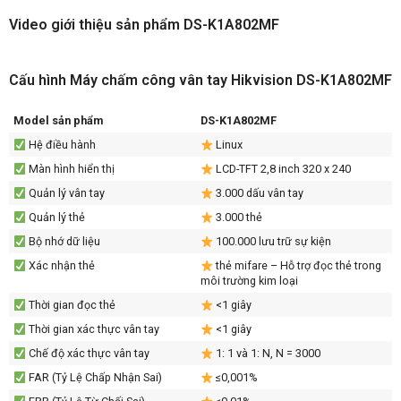
Video giới thiệu sản phẩm DS-K1A802MF
Cấu hình Máy chấm công vân tay Hikvision DS-K1A802MF
Model sản phẩm
DS-K1A802MF
Hệ điều hành
Linux
Màn hình hiển thị
LCD-TFT 2,8 inch 320 x 240
Quản lý vân tay
3.000 dấu vân tay
Quản lý thẻ
3.000 thẻ
Bộ nhớ dữ liệu
100.000 lưu trữ sự kiện
Xác nhận thẻ
thẻ mifare – Hỗ trợ đọc thẻ trong
môi trường kim loại
Thời gian đọc thẻ
<1 giây
Thời gian xác thực vân tay
<1 giây
Chế độ xác thực vân tay
1: 1 và 1: N, N = 3000
FAR (Tỷ Lệ Chấp Nhận Sai)
≤0,001%