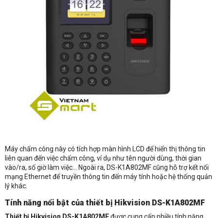
Máy chấm công này có tích hợp màn hình LCD để hiển thị thông tin
liên quan đến việc chấm công, ví dụ như tên người dùng, thời gian
vào/ra, số giờ làm việc… Ngoài ra, DS-K1A802MF cũng hỗ trợ kết nối
mạng Ethernet để truyền thông tin đến máy tính hoặc hệ thống quản
lý khác.
Tính năng nổi bật của thiết bị Hikvision DS-K1A802MF
Nhận báo giá sản phẩm: Máy chấm công vân tay Hikvision DS-
Thiết bị Hikvision DS-K1A802MF
được cung cấp nhiều tính năng