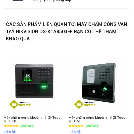
CÁC SẢN PHẨM LIÊN QUAN TỚI MÁY CHẤM CÔNG VÂN
Liên hệ
TAY HIKVISION DS-K1A8503EF BẠN CÓ THỂ THAM
KHẢO QUA
Thông tin nhận báo giá sản phẩm
Anh
Chị
Anh/Chị có dùng ZALO số này
Tôi Không dùng
Máy chấm công khuôn mặt ZKTeco
Máy chấm công khuôn mặt ZKTeco
MB1500
MB10VL
Còn hàng
Còn hàng
Liên hệ
Liên hệ