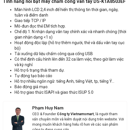
Tính năng nổi bật máy chấm công vân tay DS-K1A8503EF
Độ ẩm
10% ~ 90% ( không ngưng tụ )
Màn hình LCD 2,4 inch để hiển thị thông tin thời gian, ngày,
Kích thước
140 × 155 × 30 mm (5.51″ × 6.01″ × 1.18″)
tuần và điểm danh
Giao tiếp TCP / IP
Nhận báo giá sản phẩm: Máy chấm công vân tay Hikvision DS-
Báo cáo Tự phục vụ (SSR)
Hoạt động độc lập, tính toán dữ liệu chấm
Mô-đun đọc thẻ EM tích hợp.
công và
K1A8503EF
Chế độ 1: N nhận dạng vân tay chính xác và nhanh chóng (thời
xuất báo cáo qua giao diện USB
gian nhận dạng <1 s)
Môi trường ứng dụng
Trong nhà
Hoạt động độc lập (hỗ trợ thêm người, thẻ và dấu vân tay cục
bộ)
Tải xuống dữ liệu chấm công qua cổng USB
Có thể định cấu hình lên đến 32 ca làm việc, theo giờ làm việc
và kỳ nghỉ
Hỗ trợ 6 trạng thái tham dự.
Tự động tạo báo cáo
Hỗ trợ nhiều ngôn ngữ: tiếng Anh, tiếng Việt, tp, tiếng Ý…
Báo động giả mạo.
Hỗ trợ giao thức ISAPI và giao thức ISUP 5.0
Phạm Huy Nam
CEO & Founder
Công ty Vietnamsmart
, là người tham
vấn chuyên môn và kiểm duyệt nội dung trên website. Với
mong muốn khách hàng hiểu rõ hơn về các sản phẩm
công ty đang cung cấp.