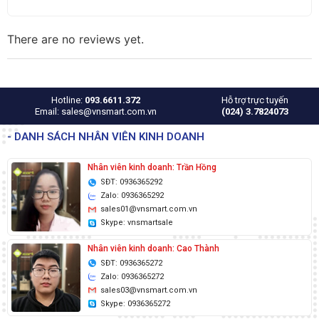
There are no reviews yet.
Hotline:
093.6611.372
Hỗ trợ trực tuyến
Email: sales@vnsmart.com.vn
(024) 3.7824073
- DANH SÁCH NHÂN VIÊN KINH DOANH
Nhân viên kinh doanh: Trần Hồng
SĐT: 0936365292
Zalo: 0936365292
sales01@vnsmart.com.vn
Skype: vnsmartsale
Nhân viên kinh doanh: Cao Thành
SĐT: 0936365272
Zalo: 0936365272
sales03@vnsmart.com.vn
Skype: 0936365272