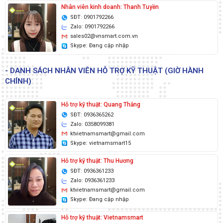
Nhân viên kinh doanh: Thanh Tuyền
SĐT: 0901792266
Zalo: 0901792266
sales02@vnsmart.com.vn
Skype: Đang cập nhập
- DANH SÁCH NHÂN VIÊN HỖ TRỢ KỸ THUẬT (GIỜ HÀNH
CHÍNH)
Hỗ trợ kỹ thuật: Quang Thắng
SĐT: 0936365262
Zalo: 0358099381
ktvietnamsmart@gmail.com
Skype: vietnamsmart15
Hỗ trợ kỹ thuật: Thu Hương
SĐT: 0936361233
Zalo: 0936361233
ktvietnamsmart@gmail.com
Skype: Đang cập nhập
Hỗ trợ kỹ thuật: Vietnamsmart