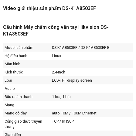
Video giới thiệu sản phẩm DS-K1A8503EF
Cấu hình Máy chấm công vân tay Hikvision DS-
K1A8503EF
Model sản phẩm
DS-K1A8503EF / DS-K1A8503EF-B
Hệ điều hành
Linux
Màn hình
Kích thước
2.4-inch
Loại
LCD-TFT display screen
Audio
Đầu ra âm thanh
1 loa, 1 bíp
Mạng
Mạng có dây
auto 10M / 100M Ethernet
Cổng giao thức truyền
TCP / IP, ISUP
thông
Giao diện