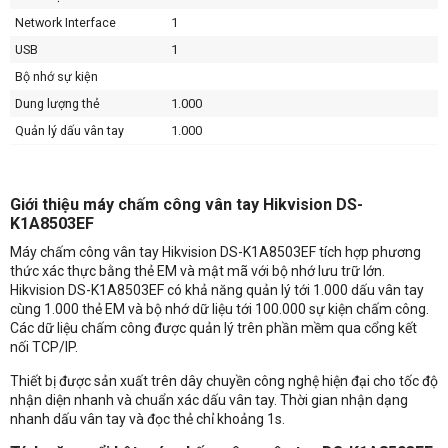
Network Interface
1
USB
1
Bộ nhớ sự kiện
Dung lượng thẻ
1.000
Quản lý dấu vân tay
1.000
Bộ nhớ sự kiện
100.000
Tính xác thực
Giới thiệu máy chấm công vân tay Hikvision DS-
Loại thẻ
EM card
K1A8503EF
Phạm vi đọc thẻ
0 – 3.5 cm
Máy chấm công vân tay Hikvision DS-K1A8503EF tích hợp phương
Mô-đun vân tay
đầu đọc vân tay quang học
thức xác thực bằng thẻ EM và mật mã với bộ nhớ lưu trữ lớn.
Hikvision DS-K1A8503EF có khả năng quản lý tới 1.000 dấu vân tay
Chế độ so sánh vân tay
1: 1 và 1: N
cùng 1.000 thẻ EM và bộ nhớ dữ liệu tới 100.000 sự kiện chấm công.
Thời gian xác nhận vân
<1s
Các dữ liệu chấm công được quản lý trên phần mềm qua cổng kết
tay
nối TCP/IP.
Chức năng khác
Thiết bị được sản xuất trên dây chuyền công nghệ hiện đại cho tốc độ
Màu sắc
trắng
nhận diện nhanh và chuẩn xác dấu vân tay. Thời gian nhận dạng
Nguồn điện cung cấp
5 VDC/1 A
nhanh dấu vân tay và đọc thẻ chỉ khoảng 1s.
Nhiệt độ làm việc
-10 ° C ~ +55 ° C (14 °F ~ +131 °F)