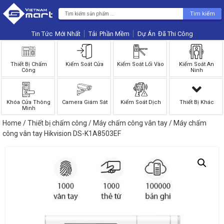
Tìm kiếm
Tin Tức
Phần Mềm
Dự Án
Thiết Bị Chấm
Kiểm Soát Cửa
Kiểm Soát Lối Vào
Kiểm Soát An
Công
Ninh
Khóa Cửa Thông
Camera Giám Sát
Kiểm Soát Dịch
Thiết Bị Khác
Minh
Home
/
Thiết bị chấm công
/
Máy chấm công vân tay
/ Máy chấm
công vân tay Hikvision DS-K1A8503EF