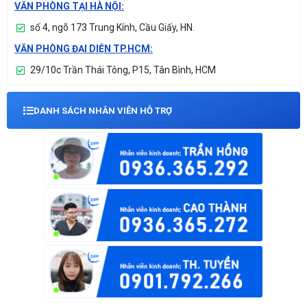
VĂN PHÒNG TẠI HÀ NỘI:
số 4, ngõ 173 Trung Kính, Cầu Giấy, HN.
VĂN PHÒNG ĐẠI DIỆN TP.HCM:
29/10c Trần Thái Tông, P15, Tân Bình, HCM
DANH SÁCH NHÂN VIÊN HỖ TRỢ