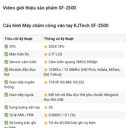
Video giới thiệu sản phẩm SF-2500
Cấu hình Máy chấm công vân tay KJTech SF-2500
Tiêu chí kỹ thuật
Thông số kỹ thuật
CPU
32bit CPU
Màn hiển thị
2.5″ LCD
Sensor cảm biến
Cảm biến quang CMOS 300dpi
Module đầu đọc
125Khz / 13.56Mhz (HID Prox, Indala, Mifare,
thẻ
EM, Felica)
Giao tiếp truyền
TCP/IP, RS-485, RS-232
thông
Giao tiếp ngoài
Kết nối với đầu đọc thẻ phụ chuẩn Wiegand,
đọc thẻ USB
Dung lượng vân tay
2K
Tỷ lệ FAR / FRR
0.00001 / 0.1 (%)
Số lượng bản ghi
Tối đa 60,000 bản ghi sự kiện
sự kiện