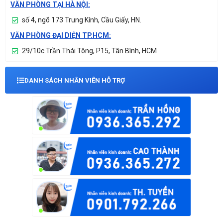
VĂN PHÒNG TẠI HÀ NỘI:
số 4, ngõ 173 Trung Kính, Cầu Giấy, HN.
VĂN PHÒNG ĐẠI DIỆN TP.HCM:
29/10c Trần Thái Tông, P15, Tân Bình, HCM
DANH SÁCH NHÂN VIÊN HỖ TRỢ