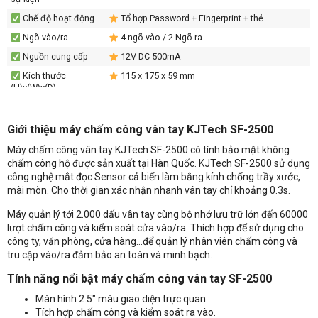
Chế độ hoạt động
Tổ hợp Password + Fingerprint + thẻ
Ngõ vào/ra
4 ngõ vào / 2 Ngõ ra
Nguồn cung cấp
12V DC 500mA
Kích thước
115 x 175 x 59 mm
(H)x(W)x(D)
Chứng chỉ
CE,FCC
Giới thiệu máy chấm công vân tay KJTech SF-2500
Máy chấm công vân tay KJTech SF-2500 có tính bảo mật không
chấm công hộ được sản xuất tại Hàn Quốc. KJTech SF-2500 sử dụng
công nghệ mắt đọc Sensor cả biến làm bắng kính chống trầy xước,
mài mòn. Cho thời gian xác nhận nhanh vân tay chỉ khoảng 0.3s.
Máy quản lý tới 2.000 dấu vân tay cùng bộ nhớ lưu trữ lớn đến 60000
lượt chấm công và kiểm soát cửa vào/ra. Thích hợp để sử dụng cho
công ty, văn phòng, cửa hàng…để quản lý nhân viên chấm công và
tru cập vào/ra đảm bảo an toàn và minh bạch.
Tính năng nổi bật máy chấm công vân tay SF-2500
Màn hình 2.5″ màu giao diện trực quan.
Nhận báo giá sản phẩm: Máy chấm công vân tay KJTech SF-2500
Tích hợp chấm công và kiểm soát ra vào.