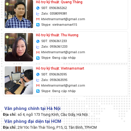
Hỗ trợ kỹ thuật: Quang Thắng
SĐT: 0936365262
Zalo: 0358099381
ktvietnamsmart@gmail.com
Skype: vietnamsmart15
Hỗ trợ kỹ thuật: Thu Hương
SĐT: 0936361233
Zalo: 0936361233
ktvietnamsmart@gmail.com
Skype: Đang cập nhập
Hỗ trợ kỹ thuật: Vietnamsmart
SĐT: 0936363595
Zalo: 0936363595
ktvietnamsmart@gmail.com
Skype: Đang cập nhập
Văn phòng chính tại Hà Nội
Địa chỉ:
số 4, ngõ 173 Trung Kính, Cầu Giấy, Hà Nội.
Văn phòng đại diện tại HCM
Địa chỉ:
29/10c Trần Thái Tông, P15, Q. Tân Bình, TPHCM