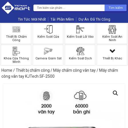
Tìm kiếm
Tin Tức
Phần Mềm
Dự Án
Thiết Bị Chấm
Kiểm Soát Cửa
Kiểm Soát Lối Vào
Kiểm Soát An
Công
Ninh
Khóa Cửa Thông
Camera Giám Sát
Kiểm Soát Dịch
Thiết Bị Khác
Minh
Home
/
Thiết bị chấm công
/
Máy chấm công vân tay
/ Máy chấm
công vân tay KJTech SF-2500