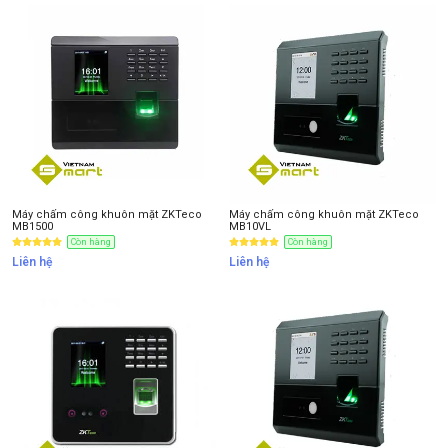
Thông tin nhận báo giá sản phẩm
Anh
Chị
Anh/Chị có dùng ZALO số này
Tôi Không dùng
Máy chấm công khuôn mặt ZKTeco
Máy chấm công khuôn mặt ZKTeco
MB1500
MB10VL
Còn hàng
Còn hàng
Liên hệ
Liên hệ
NHẬN BÁO GIÁ