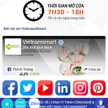
Kết nối với VietnamSmart
CHAT
© 2022 - BẢN QUYỀN THUỘC VỀ | CÔNG TY TNHH CÔNG NGHỆ & THÔNG
NGAY
TIN THÔNG MINH VIỆT NAM | VIETNAMSMART