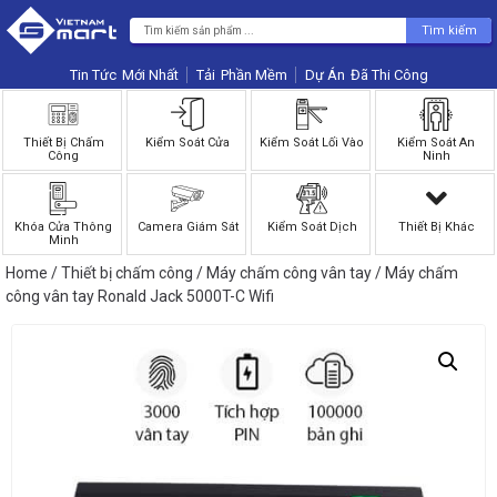
Tìm kiếm
Tin Tức
Phần Mềm
Dự Án
Thiết Bị Chấm
Kiểm Soát Cửa
Kiểm Soát Lối Vào
Kiểm Soát An
Công
Ninh
Khóa Cửa Thông
Camera Giám Sát
Kiểm Soát Dịch
Thiết Bị Khác
Minh
Home
/
Thiết bị chấm công
/
Máy chấm công vân tay
/ Máy chấm
công vân tay Ronald Jack 5000T-C Wifi