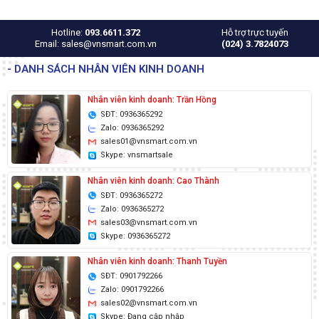
Hotline:
093.6611.372
Hỗ trợ trực tuyến
Email: sales@vnsmart.com.vn
(024) 3.7824073
- DANH SÁCH NHÂN VIÊN KINH DOANH
Nhân viên kinh doanh: Trần Hồng
SĐT: 0936365292
Zalo: 0936365292
sales01@vnsmart.com.vn
Skype: vnsmartsale
Nhân viên kinh doanh: Cao Thành
SĐT: 0936365272
Zalo: 0936365272
sales03@vnsmart.com.vn
Skype: 0936365272
Nhân viên kinh doanh: Thanh Tuyền
SĐT: 0901792266
Zalo: 0901792266
sales02@vnsmart.com.vn
Skype: Đang cập nhập