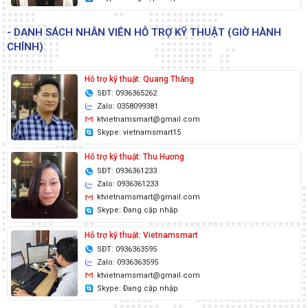
- DANH SÁCH NHÂN VIÊN HỖ TRỢ KỸ THUẬT (GIỜ HÀNH
CHÍNH)
Hỗ trợ kỹ thuật: Quang Thắng
SĐT: 0936365262
Zalo: 0358099381
ktvietnamsmart@gmail.com
Skype: vietnamsmart15
Hỗ trợ kỹ thuật: Thu Hương
SĐT: 0936361233
Zalo: 0936361233
ktvietnamsmart@gmail.com
Skype: Đang cập nhập
Hỗ trợ kỹ thuật: Vietnamsmart
SĐT: 0936363595
Zalo: 0936363595
ktvietnamsmart@gmail.com
Skype: Đang cập nhập