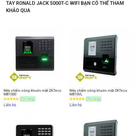
TAY RONALD JACK 5000T-C WIFI BẠN CÓ THỂ THAM
KHẢO QUA
Liên hệ
Thông tin nhận báo giá sản phẩm
Anh
Chị
Anh/Chị có dùng ZALO số này
Tôi Không dùng
Máy chấm công khuôn mặt ZKTeco
Máy chấm công khuôn mặt ZKTeco
MB1500
MB10VL
Còn hàng
Còn hàng
Liên hệ
Liên hệ
NHẬN BÁO GIÁ