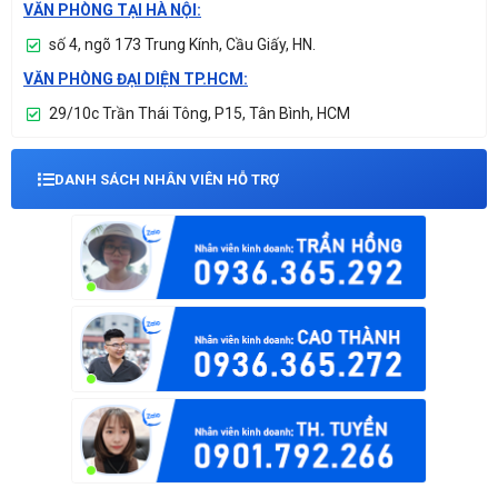
VĂN PHÒNG TẠI HÀ NỘI:
số 4, ngõ 173 Trung Kính, Cầu Giấy, HN.
VĂN PHÒNG ĐẠI DIỆN TP.HCM:
29/10c Trần Thái Tông, P15, Tân Bình, HCM
DANH SÁCH NHÂN VIÊN HỖ TRỢ