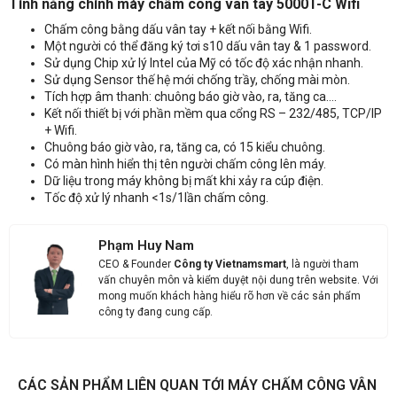
Tính năng chính máy chấm công vân tay 5000T-C Wifi
Nhận báo giá sản phẩm: Máy chấm công vân tay Ronald Jack 5000T-
Chấm công bằng dấu vân tay + kết nối bằng Wifi.
C Wifi
Một người có thể đăng ký tơi s10 dấu vân tay & 1 password.
Sử dụng Chip xử lý Intel của Mỹ có tốc độ xác nhận nhanh.
Sử dụng Sensor thế hệ mới chống trầy, chống mài mòn.
Tích hợp âm thanh: chuông báo giờ vào, ra, tăng ca….
Kết nối thiết bị với phần mềm qua cổng RS – 232/485, TCP/IP
+ Wifi.
Chuông báo giờ vào, ra, tăng ca, có 15 kiểu chuông.
Có màn hình hiển thị tên người chấm công lên máy.
Dữ liệu trong máy không bị mất khi xảy ra cúp điện.
Tốc độ xử lý nhanh <1s/1lần chấm công.
Phạm Huy Nam
CEO & Founder
Công ty Vietnamsmart
, là người tham
vấn chuyên môn và kiểm duyệt nội dung trên website. Với
mong muốn khách hàng hiểu rõ hơn về các sản phẩm
công ty đang cung cấp.
CÁC SẢN PHẨM LIÊN QUAN TỚI MÁY CHẤM CÔNG VÂN