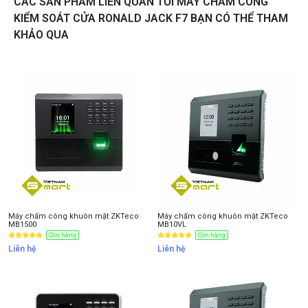
CÁC SẢN PHẨM LIÊN QUAN TỚI MÁY CHẤM CÔNG
KIỂM SOÁT CỬA RONALD JACK F7 BẠN CÓ THỂ THAM
KHẢO QUA
Liên hệ
Thông tin nhận báo giá sản phẩm
Anh
Chị
Anh/Chị có dùng ZALO số này
Tôi Không dùng
Máy chấm công khuôn mặt ZKTeco
Máy chấm công khuôn mặt ZKTeco
MB1500
MB10VL
Còn hàng
Còn hàng
Liên hệ
Liên hệ
NHẬN BÁO GIÁ