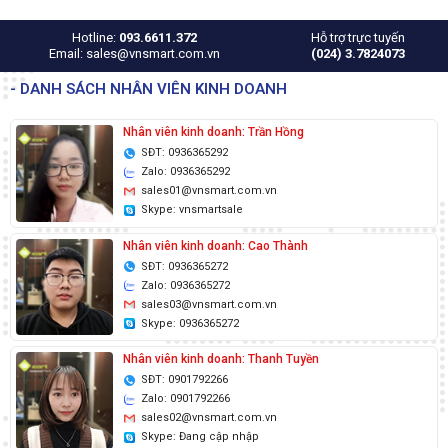
Hotline:
093.6611.372
Hỗ trợ trực tuyến
Email: sales@vnsmart.com.vn
(024) 3.7824073
- DANH SÁCH NHÂN VIÊN KINH DOANH
Nhân viên kinh doanh: Trần Hồng
SĐT: 0936365292
Zalo: 0936365292
sales01@vnsmart.com.vn
Skype: vnsmartsale
Nhân viên kinh doanh: Cao Thành
SĐT: 0936365272
Zalo: 0936365272
sales03@vnsmart.com.vn
Skype: 0936365272
Nhân viên kinh doanh: Thanh Tuyền
SĐT: 0901792266
Zalo: 0901792266
sales02@vnsmart.com.vn
Skype: Đang cập nhập