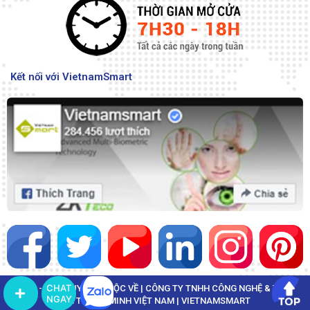
Kết nối với VietnamSmart
CHAT
© 2022 - BẢN QUYỀN THUỘC VỀ | CÔNG TY TNHH CÔNG NGHỆ & THÔNG
NGAY
TIN THÔNG MINH VIỆT NAM | VIETNAMSMART