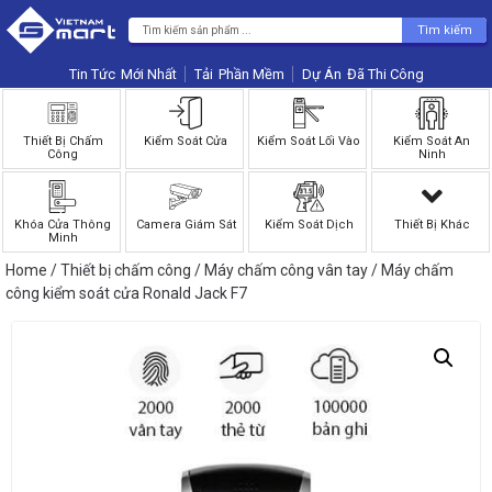
Tìm kiếm
Tin Tức
Phần Mềm
Dự Án
Thiết Bị Chấm
Kiểm Soát Cửa
Kiểm Soát Lối Vào
Kiểm Soát An
Công
Ninh
Khóa Cửa Thông
Camera Giám Sát
Kiểm Soát Dịch
Thiết Bị Khác
Minh
Home
/
Thiết bị chấm công
/
Máy chấm công vân tay
/ Máy chấm
công kiểm soát cửa Ronald Jack F7