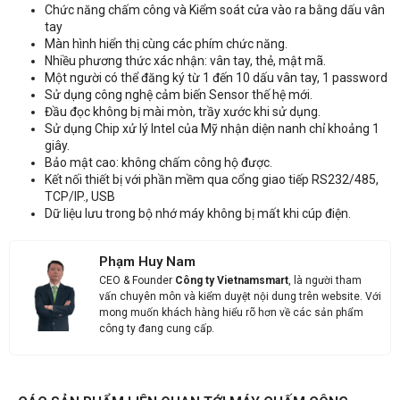
Chức năng chấm công và Kiểm soát cửa vào ra bằng dấu vân
Nhận báo giá sản phẩm: Máy chấm công kiểm soát cửa Ronald
tay
Jack F7
Màn hình hiển thị cùng các phím chức năng.
Nhiều phương thức xác nhận: vân tay, thẻ, mật mã.
Một người có thể đăng ký từ 1 đến 10 dấu vân tay, 1 password
Sử dụng công nghệ cảm biến Sensor thế hệ mới.
Đầu đọc không bị mài mòn, trầy xước khi sử dụng.
Sử dụng Chip xử lý Intel của Mỹ nhận diện nanh chỉ khoảng 1
giây.
Bảo mật cao: không chấm công hộ được.
Kết nối thiết bị với phần mềm qua cổng giao tiếp RS232/485,
TCP/IP., USB
Dữ liệu lưu trong bộ nhớ máy không bị mất khi cúp điện.
Phạm Huy Nam
CEO & Founder
Công ty Vietnamsmart
, là người tham
vấn chuyên môn và kiểm duyệt nội dung trên website. Với
mong muốn khách hàng hiểu rõ hơn về các sản phẩm
công ty đang cung cấp.