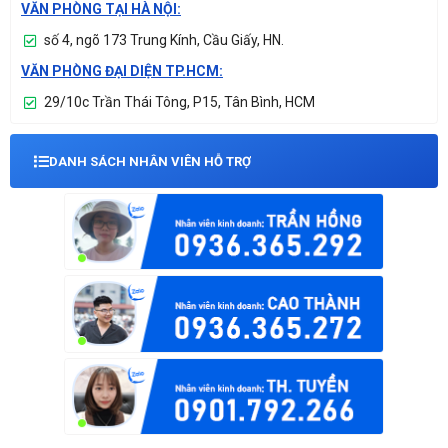
VĂN PHÒNG TẠI HÀ NỘI:
số 4, ngõ 173 Trung Kính, Cầu Giấy, HN.
VĂN PHÒNG ĐẠI DIỆN TP.HCM:
29/10c Trần Thái Tông, P15, Tân Bình, HCM
DANH SÁCH NHÂN VIÊN HỖ TRỢ