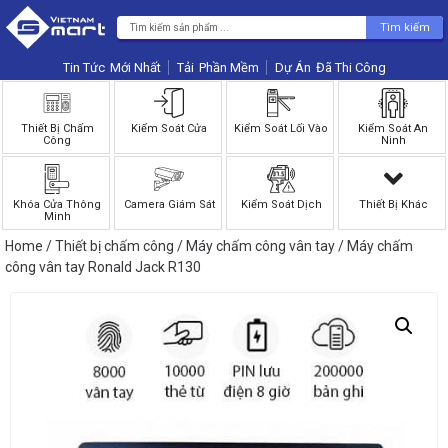
Tìm kiếm
Tin Tức
Phần Mềm
Dự Án
Thiết Bị Chấm
Kiểm Soát Cửa
Kiểm Soát Lối Vào
Kiểm Soát An
Công
Ninh
Khóa Cửa Thông
Camera Giám Sát
Kiểm Soát Dịch
Thiết Bị Khác
Minh
Home
/
Thiết bị chấm công
/
Máy chấm công vân tay
/ Máy chấm
công vân tay Ronald Jack R130