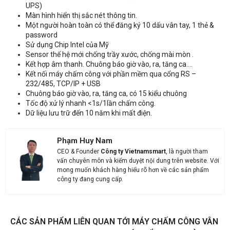
UPS)
Nhận báo giá sản phẩm: Máy chấm công vân tay Ronald Jack R130
Màn hình hiển thị sắc nét thông tin.
Một người hoàn toàn có thể đăng ký 10 dấu vân tay, 1 thẻ &
password
Sử dụng Chip Intel của Mỹ
Sensor thế hệ mới chống trầy xước, chống mài mòn .
Kết hợp âm thanh. Chuông báo giờ vào, ra, tăng ca….
Kết nối máy chấm công với phần mềm qua cổng RS –
232/485, TCP/IP + USB
Chuông báo giờ vào, ra, tăng ca, có 15 kiểu chuông
Tốc độ xử lý nhanh <1s/1lần chấm công.
Dữ liệu lưu trữ đến 10 năm khi mất điện.
Phạm Huy Nam
CEO & Founder
Công ty Vietnamsmart
, là người tham
vấn chuyên môn và kiểm duyệt nội dung trên website. Với
mong muốn khách hàng hiểu rõ hơn về các sản phẩm
công ty đang cung cấp.
CÁC SẢN PHẨM LIÊN QUAN TỚI MÁY CHẤM CÔNG VÂN