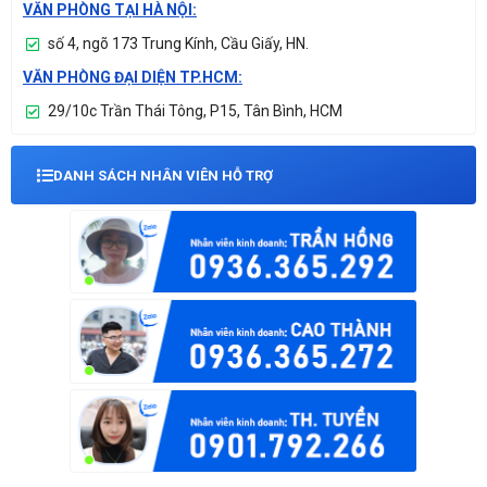
VĂN PHÒNG TẠI HÀ NỘI:
số 4, ngõ 173 Trung Kính, Cầu Giấy, HN.
VĂN PHÒNG ĐẠI DIỆN TP.HCM:
29/10c Trần Thái Tông, P15, Tân Bình, HCM
DANH SÁCH NHÂN VIÊN HỖ TRỢ