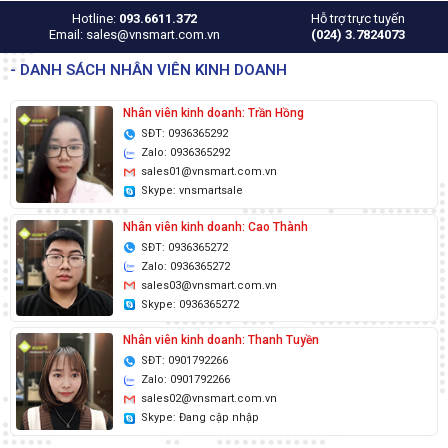
Hotline:
093.6611.372
Hỗ trợ trực tuyến
Email: sales@vnsmart.com.vn
(024) 3.7824073
- DANH SÁCH NHÂN VIÊN KINH DOANH
Nhân viên kinh doanh: Trần Hồng
SĐT: 0936365292
Zalo: 0936365292
sales01@vnsmart.com.vn
Skype: vnsmartsale
Nhân viên kinh doanh: Cao Thành
SĐT: 0936365272
Zalo: 0936365272
sales03@vnsmart.com.vn
Skype: 0936365272
Nhân viên kinh doanh: Thanh Tuyền
SĐT: 0901792266
Zalo: 0901792266
sales02@vnsmart.com.vn
Skype: Đang cập nhập