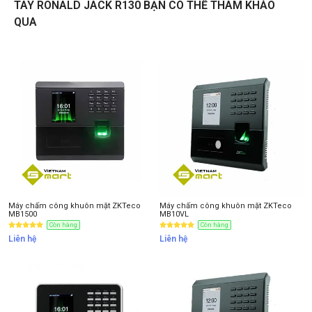
TAY RONALD JACK R130 BẠN CÓ THỂ THAM KHẢO
QUA
Liên hệ
Thông tin nhận báo giá sản phẩm
Anh
Chị
Anh/Chị có dùng ZALO số này
Tôi Không dùng
Máy chấm công khuôn mặt ZKTeco
Máy chấm công khuôn mặt ZKTeco
MB1500
MB10VL
Còn hàng
Còn hàng
Liên hệ
Liên hệ
NHẬN BÁO GIÁ