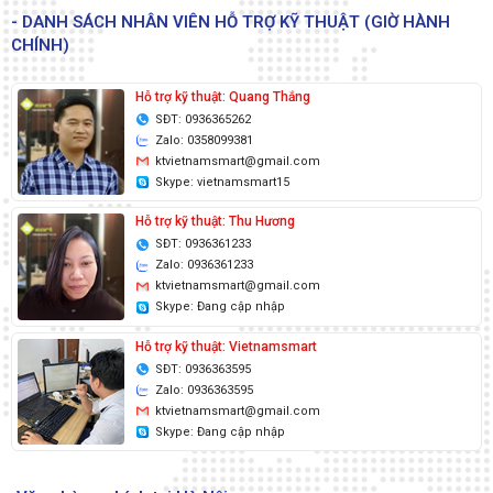
- DANH SÁCH NHÂN VIÊN HỖ TRỢ KỸ THUẬT (GIỜ HÀNH
CHÍNH)
Hỗ trợ kỹ thuật: Quang Thắng
SĐT: 0936365262
Zalo: 0358099381
ktvietnamsmart@gmail.com
Skype: vietnamsmart15
Hỗ trợ kỹ thuật: Thu Hương
SĐT: 0936361233
Zalo: 0936361233
ktvietnamsmart@gmail.com
Skype: Đang cập nhập
Hỗ trợ kỹ thuật: Vietnamsmart
SĐT: 0936363595
Zalo: 0936363595
ktvietnamsmart@gmail.com
Skype: Đang cập nhập