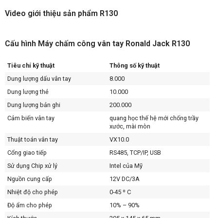
Video giới thiệu sản phẩm R130
Cấu hình Máy chấm công vân tay Ronald Jack R130
Tiêu chí kỹ thuật
Thông số kỹ thuật
Dung lượng dấu vân tay
8.000
Dung lượng thẻ
10.000
Dung lượng bản ghi
200.000
Cảm biến vân tay
quang học thế hệ mới chống trầy
xước, mài mòn
Thuật toán vân tay
VX10.0
Cổng giao tiếp
RS485, TCP/IP, USB
Sử dụng Chip xử lý
Intel của Mỹ
Nguồn cung cấp
12V DC/3A
Nhiệt độ cho phép
0-45 º C
Độ ẩm cho phép
10% – 90%