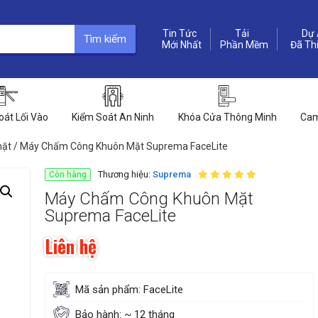
Tin Tức
Dự 
Tìm kiếm
Phần Mềm
oát Lối Vào
Kiểm Soát An Ninh
Khóa Cửa Thông Minh
Cam
mặt
/ Máy Chấm Công Khuôn Mặt Suprema FaceLite
Thương hiệu:
Suprema
Còn hàng
Máy Chấm Công Khuôn Mặt
Suprema FaceLite
Liên hệ
Mã sản phẩm: FaceLite
Bảo hành: ~ 12 tháng