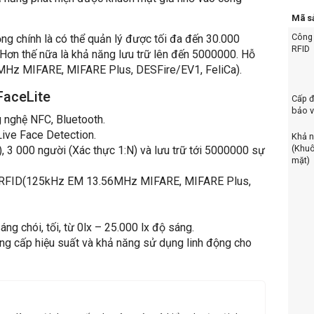
Mã s
Công
 chính là có thể quản lý được tối đa đến 30.000
RFID
 Hơn thế nữa là khả năng lưu trữ lên đến 5000000. Hỗ
MHz MIFARE, MIFARE Plus, DESFire/EV1, FeliCa).
FaceLite
Cấp 
bảo 
 nghệ NFC, Bluetooth.
ive Face Detection.
Khả 
(Khu
), 3 000 người (Xác thực 1:N) và lưu trữ tới 5000000 sự
mặt)
al RFID(125kHz EM 13.56MHz MIFARE, MIFARE Plus,
áng chói, tối, từ 0lx – 25.000 lx độ sáng.
cung cấp hiệu suất và khả năng sử dụng linh động cho