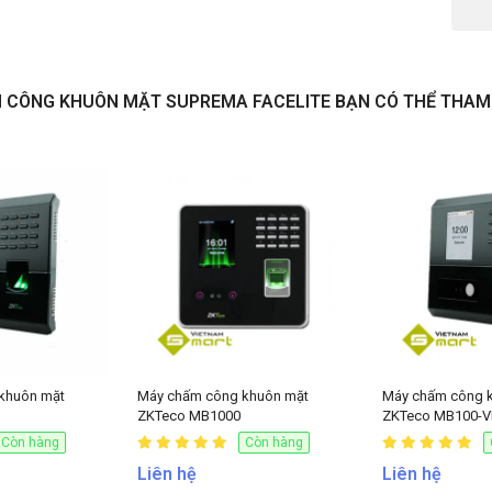
Giao 
M CÔNG KHUÔN MẶT SUPREMA FACELITE BẠN CÓ THỂ THAM
NHẬN BÁO GIÁ
Nguồ
điện
khuôn mặt
Máy chấm công khuôn mặt
Máy chấm công 
ZKTeco MB1000
ZKTeco MB100-V
Còn hàng
Còn hàng
Liên hệ
Liên hệ