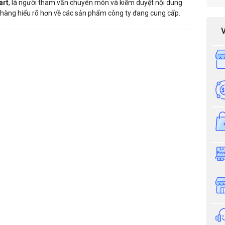
art
, là người tham vấn chuyên môn và kiểm duyệt nội dung
hàng hiểu rõ hơn về các sản phẩm công ty đang cung cấp.
Phần
giá sản phẩm: Máy Chấm Công Khuôn Mặt Suprema Fac
Thông tin nhận báo giá sản phẩm
Anh
Chị
Anh/Chị có dùng ZALO số này
Tôi Không 