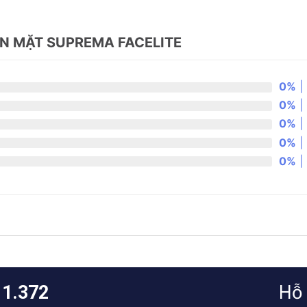
 MẶT SUPREMA FACELITE
0%
| 
0%
| 
0%
| 
0%
| 
0%
| 
11.372
Hỗ 