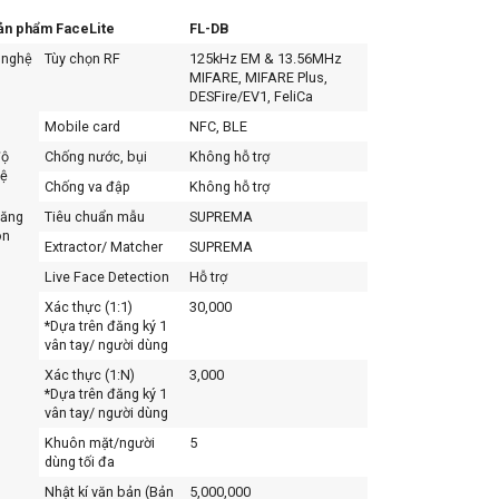
ản phẩm FaceLite
FL-DB
 nghệ
Tùy chọn RF
125kHz EM & 13.56MHz
MIFARE, MIFARE Plus,
DESFire/EV1, FeliCa
Mobile card
NFC, BLE
độ
Chống nước, bụi
Không hỗ trợ
vệ
Chống va đập
Không hỗ trợ
năng
Tiêu chuẩn mẫu
SUPREMA
ôn
Extractor/ Matcher
SUPREMA
Live Face Detection
Hỗ trợ
Xác thực (1:1)
30,000
*Dựa trên đăng ký 1
vân tay/ người dùng
Xác thực (1:N)
3,000
*Dựa trên đăng ký 1
vân tay/ người dùng
Khuôn mặt/người
5
dùng tối đa
Nhật kí văn bản (Bản
5,000,000