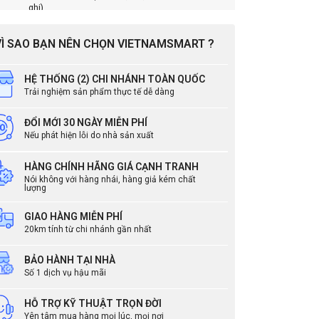
ghi)
Nhật kí hình ảnh
Không hỗ trợ
(Ảnh)
VÌ SAO BẠN NÊN CHỌN VIETNAMSMART ?
 cứng
CPU
1.2 GHz Quad Core
Bộ nhớ
8GB Flash + 1GB RAM
HỆ THỐNG (2) CHI NHÁNH TOÀN QUỐC
Trải nghiệm sản phẩm thực tế dễ dàng
Kiểu màn hình LCD
2” color TFT LCD
LED
Không hỗ trợ
ĐỔI MỚI 30 NGÀY MIỄN PHÍ
Âm thanh
24 bit Voice DSP (echo
Nếu phát hiện lỗi do nhà sản xuất
eLite
cancellation)
HÀNG CHÍNH HÃNG GIÁ CẠNH TRANH
Nhiệt độ hoạt động
-20°C ~ 50°C
Nói không với hàng nhái, hàng giả kém chất
Nhiệt độ bảo quản
-40°C ~ 70°C
lượng
Độ ẩm hoạt động
0% ~ 80%, không ngưng tụ
GIAO HÀNG MIỄN PHÍ
Độ ẩm lưu kho
0% ~ 90%, không ngưng tụ
20km tính từ chi nhánh gần nhất
Trọng lượng
Thiết bị: 296g Giá đỡ: 41g
(Bao gồm bulong và vít)
BẢO HÀNH TẠI NHÀ
dùng
Số 1 dịch vụ hậu mãi
Kích thước (WxHxD,
80 x 160.3 x 71.8
mm)
HỖ TRỢ KỸ THUẬT TRỌN ĐỜI
Tamper
Hỗ trợ
Yên tâm mua hàng mọi lúc, mọi nơi