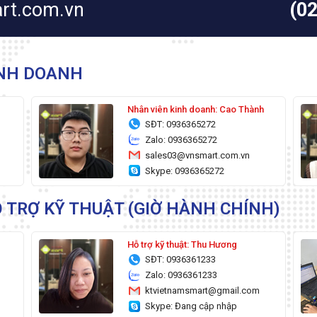
rt.com.vn
(0
INH DOANH
g
Nhân viên kinh doanh: Cao Thành
SĐT: 0936365272
Zalo: 0936365272
sales03@vnsmart.com.vn
Skype: 0936365272
 TRỢ KỸ THUẬT (GIỜ HÀNH CHÍNH)
Hỗ trợ kỹ thuật: Thu Hương
SĐT: 0936361233
Zalo: 0936361233
ktvietnamsmart@gmail.com
Skype: Đang cập nhập