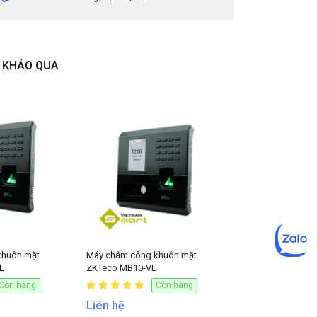
thức
Wi-fi
Không hỗ trợ
Ethernet
10/100/1000 Mbps, auto
MDI/MDI-X
RS- 485
1ch (Host or Slave)
 KHẢO QUA
Wiegand
1ch (Input or Output)
Đầu vào TTL
2ch Inputs
Rơ le
1 Relay
USB
Hỗ trợ
Thẻ SD
Không hỗ trợ
PoE (Power over
Không hỗ trợ
Ethernet)
Hệ thống liên lạc
Không hỗ trợ
(micro, loa)
n
Nguồn Adapter
DC 24 V
khuôn mặt
Máy chấm công khuôn mặt
L
ZKTeco MB10-VL
Còn hàng
Còn hàng
Liên hệ