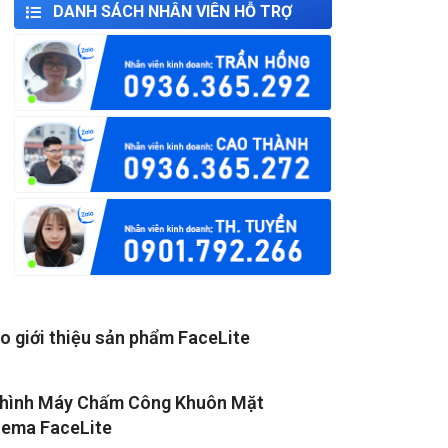
DANH SÁCH NHÂN VIÊN HỖ TRỢ
o giới thiệu sản phẩm FaceLite
 hình Máy Chấm Công Khuôn Mặt
rema FaceLite