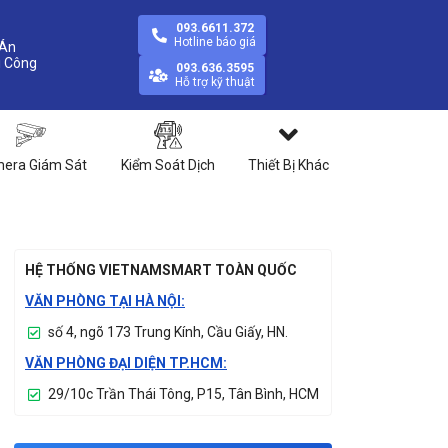
093.6611.372
Hotline báo giá
Án
093.636.3595
Hỗ trợ kỹ thuật
era Giám Sát
Kiểm Soát Dịch
Thiết Bị Khác
HỆ THỐNG VIETNAMSMART TOÀN QUỐC
VĂN PHÒNG TẠI HÀ NỘI:
số 4, ngõ 173 Trung Kính, Cầu Giấy, HN.
VĂN PHÒNG ĐẠI DIỆN TP.HCM:
29/10c Trần Thái Tông, P15, Tân Bình, HCM