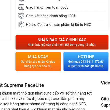
Giao hàng: Trên toàn quốc
Cam kết hàng chính hãng 100%
Hỗ trợ đổi trả khi sản phẩm bị lỗi từ NSX
NHẬN BÁO GIÁ CHÍNH XÁC
Nhận báo giá sản phẩm chi tiết trong vòng 15 phút.
MUA NGAY
HOTLINE
Gọi điện xác nhận và giao
Gọi ngay 093.6611.372 để
hàng tận nơi cho KH.
được tư vấn báo giá hỗ trợ.
Vide
t Suprema FaceLite
g khuôn mặt nhỏ gọn nhất cung cấp vô số tính năng tốt
sự chính xác và mức độ bảo mật cao. Sản phẩm này
Cấu
hực được bằng smartphone có trang bị công nghệ NFC,
Sup
ả năng phát hiện được khuôn mặt giả nhờ vào công