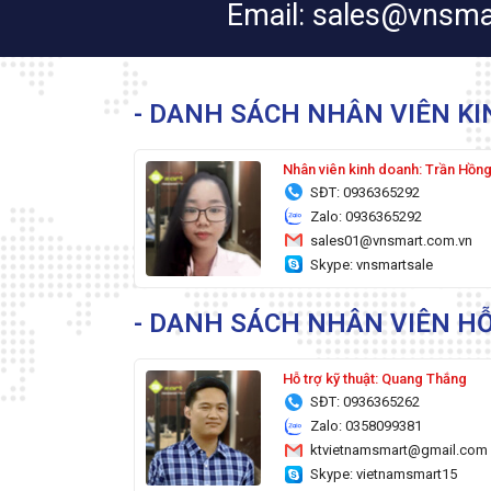
Email: sales@vnsma
- DANH SÁCH NHÂN VIÊN K
Nhân viên kinh doanh: Trần Hồn
SĐT: 0936365292
Zalo: 0936365292
sales01@vnsmart.com.vn
Skype: vnsmartsale
- DANH SÁCH NHÂN VIÊN HỖ
Hỗ trợ kỹ thuật: Quang Thắng
SĐT: 0936365262
Zalo: 0358099381
ktvietnamsmart@gmail.com
Skype: vietnamsmart15