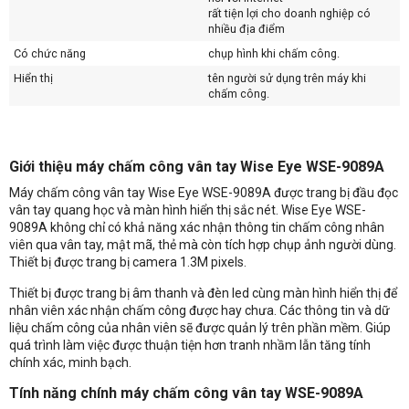
rất tiện lợi cho doanh nghiệp có
nhiều địa điểm
Có chức năng
chụp hình khi chấm công.
Hiển thị
tên người sử dụng trên máy khi
chấm công.
Nguồn cung cấp
12VDC/ 1.5A.
Nhiệt độ hoạt động
0°C-45°C.
Giới thiệu máy chấm công vân tay Wise Eye WSE-9089A
Độ ẩm
20% -80%
Máy chấm công vân tay Wise Eye WSE-9089A được trang bị đầu đọc
vân tay quang học và màn hình hiển thị sắc nét. Wise Eye WSE-
9089A không chỉ có khả năng xác nhận thông tin chấm công nhân
viên qua vân tay, mật mã, thẻ mà còn tích hợp chụp ảnh người dùng.
Thiết bị được trang bị camera 1.3M pixels.
Thiết bị được trang bị âm thanh và đèn led cùng màn hình hiển thị để
nhân viên xác nhận chấm công được hay chưa. Các thông tin và dữ
liệu chấm công của nhân viên sẽ được quản lý trên phần mềm. Giúp
quá trình làm việc được thuận tiện hơn tranh nhầm lẫn tăng tính
chính xác, minh bạch.
Tính năng chính máy chấm công vân tay WSE-9089A