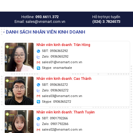
Hotline:
093.6611.372
Hỗ trợ trực tuyến
Email: sales@vnsmart.com.vn
(024) 3.7824073
- DANH SÁCH NHÂN VIÊN KINH DOANH
Nhân viên kinh doanh: Trần Hồng
SĐT: 0936365292
Zalo: 0936365292
sales01@vnsmart.com.vn
Skype: vnsmartsale
Nhân viên kinh doanh: Cao Thành
SĐT: 0936365272
Zalo: 0936365272
sales03@vnsmart.com.vn
Skype: 0936365272
Nhân viên kinh doanh: Thanh Tuyền
SĐT: 0901792266
Zalo: 0901792266
sales02@vnsmart.com.vn