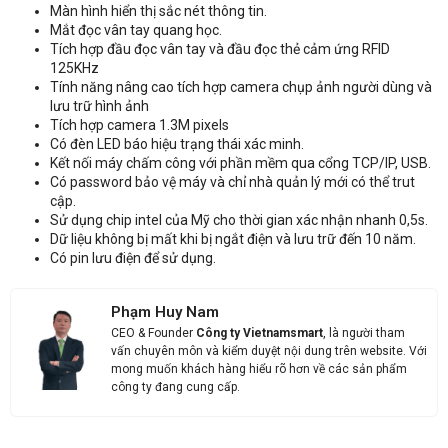
Màn hình hiển thị sắc nét thông tin.
Mắt đọc vân tay quang học.
Nhận báo giá sản phẩm: Máy chấm công vân tay Wise Eye WSE-
Tích hợp đầu đọc vân tay và đầu đọc thẻ cảm ứng RFID
9089A
125KHz
Tính năng nâng cao tích hợp camera chụp ảnh người dùng và
lưu trữ hình ảnh
Tích hợp camera 1.3M pixels
Có đèn LED báo hiệu trạng thái xác minh.
Kết nối máy chấm công với phần mềm qua cổng TCP/IP, USB.
Có password bảo vệ máy và chỉ nhà quản lý mới có thể trut
cập.
Sử dụng chip intel của Mỹ cho thời gian xác nhận nhanh 0,5s.
Dữ liệu không bị mất khi bị ngắt điện và lưu trữ đến 10 năm.
Có pin lưu điện để sử dụng.
Phạm Huy Nam
CEO & Founder
Công ty Vietnamsmart
, là người tham
vấn chuyên môn và kiểm duyệt nội dung trên website. Với
mong muốn khách hàng hiểu rõ hơn về các sản phẩm
công ty đang cung cấp.