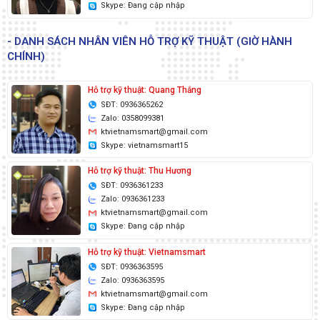
Skype: Đang cập nhập
- DANH SÁCH NHÂN VIÊN HỖ TRỢ KỸ THUẬT (GIỜ HÀNH
CHÍNH)
Hỗ trợ kỹ thuật: Quang Thắng
SĐT: 0936365262
Zalo: 0358099381
ktvietnamsmart@gmail.com
Skype: vietnamsmart15
Hỗ trợ kỹ thuật: Thu Hương
SĐT: 0936361233
Zalo: 0936361233
ktvietnamsmart@gmail.com
Skype: Đang cập nhập
Hỗ trợ kỹ thuật: Vietnamsmart
SĐT: 0936363595
Zalo: 0936363595
ktvietnamsmart@gmail.com
Skype: Đang cập nhập