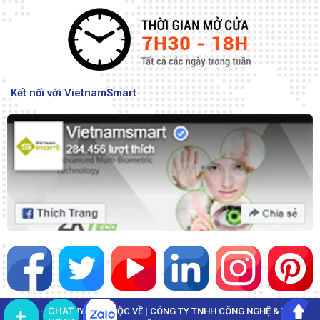
Kết nối với VietnamSmart
CHAT
© 2022 - BẢN QUYỀN THUỘC VỀ | CÔNG TY TNHH CÔNG NGHỆ & THÔNG