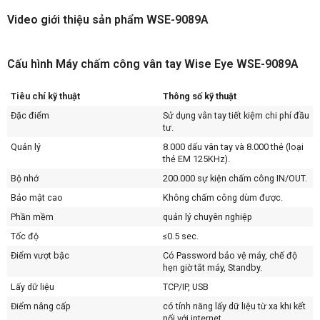
Video giới thiệu sản phẩm WSE-9089A
Cấu hình Máy chấm công vân tay Wise Eye WSE-9089A
Tiêu chí kỹ thuật
Thông số kỹ thuật
Đặc điểm
Sử dụng vân tay tiết kiệm chi phí đầu
tư.
Quản lý
8.000 dấu vân tay và 8.000 thẻ (loại
thẻ EM 125KHz).
Bộ nhớ
200.000 sự kiện chấm công IN/OUT.
Bảo mật cao
Không chấm công dùm được.
Phần mềm
quản lý chuyên nghiệp
Tốc độ
≤0.5 sec.
Điểm vượt bậc
Có Password bảo vệ máy, chế độ
hẹn giờ tắt máy, Standby.
Lấy dữ liệu
TCP/IP, USB
Điểm nâng cấp
có tính năng lấy dữ liệu từ xa khi kết
nối với internet