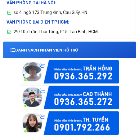
VĂN PHÒNG TẠI HÀ NỘI:
số 4, ngõ 173 Trung Kính, Cầu Giấy, HN.
VĂN PHÒNG ĐẠI DIỆN TP.HCM:
29/10c Trần Thái Tông, P15, Tân Bình, HCM
DANH SÁCH NHÂN VIÊN HỖ TRỢ