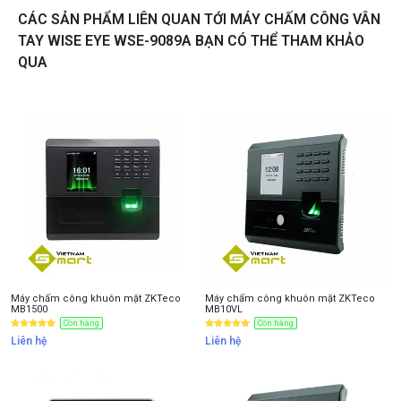
CÁC SẢN PHẨM LIÊN QUAN TỚI MÁY CHẤM CÔNG VÂN
TAY WISE EYE WSE-9089A BẠN CÓ THỂ THAM KHẢO
Liên hệ
QUA
Thông tin nhận báo giá sản phẩm
Anh
Chị
Anh/Chị có dùng ZALO số này
Tôi Không dùng
Máy chấm công khuôn mặt ZKTeco
Máy chấm công khuôn mặt ZKTeco
MB1500
MB10VL
Còn hàng
Còn hàng
Liên hệ
Liên hệ
NHẬN BÁO GIÁ