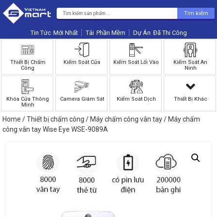
Tìm kiếm
Tin Tức
Phần Mềm
Dự Án
Thiết Bị Chấm
Kiểm Soát Cửa
Kiểm Soát Lối Vào
Kiểm Soát An
Công
Ninh
Khóa Cửa Thông
Camera Giám Sát
Kiểm Soát Dịch
Thiết Bị Khác
Minh
Home
/
Thiết bị chấm công
/
Máy chấm công vân tay
/ Máy chấm
công vân tay Wise Eye WSE-9089A