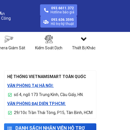
093.6611.372
Hotline báo giá
Án
093.636.3595
Hỗ trợ kỹ thuật
era Giám Sát
Kiểm Soát Dịch
Thiết Bị Khác
HỆ THỐNG VIETNAMSMART TOÀN QUỐC
VĂN PHÒNG TẠI HÀ NỘI:
số 4, ngõ 173 Trung Kính, Cầu Giấy, HN.
VĂN PHÒNG ĐẠI DIỆN TP.HCM:
29/10c Trần Thái Tông, P15, Tân Bình, HCM
DANH SÁCH NHÂN VIÊN HỖ TRỢ