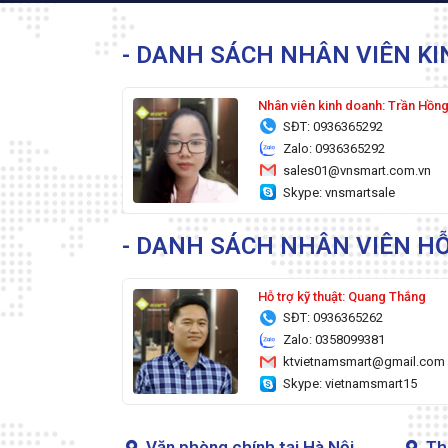
- DANH SÁCH NHÂN VIÊN K
Nhân viên kinh doanh: Trần Hồn
SĐT: 0936365292
Zalo: 0936365292
sales01@vnsmart.com.vn
Skype: vnsmartsale
- DANH SÁCH NHÂN VIÊN HỖ
Hỗ trợ kỹ thuật: Quang Thắng
SĐT: 0936365262
Zalo: 0358099381
ktvietnamsmart@gmail.com
Skype: vietnamsmart15
Văn phòng chính tại Hà Nội
Th