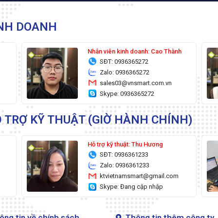
INH DOANH
g
Nhân viên kinh doanh: Cao Thành
SĐT: 0936365272
Zalo: 0936365272
sales03@vnsmart.com.vn
Skype: 0936365272
 TRỢ KỸ THUẬT (GIỜ HÀNH CHÍNH)
Hỗ trợ kỹ thuật: Thu Hương
SĐT: 0936361233
Zalo: 0936361233
ktvietnamsmart@gmail.com
Skype: Đang cập nhập
ông tin về chính sách
Thông tin thêm công ty