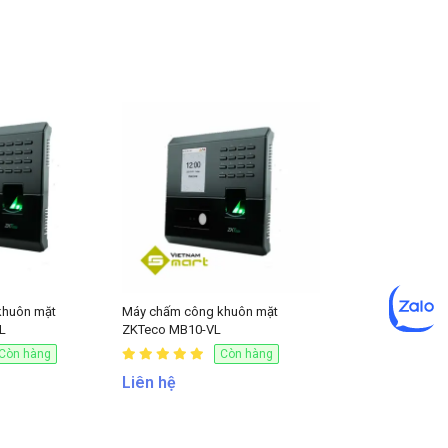
khuôn mặt
Máy chấm công khuôn mặt
L
ZKTeco MB10-VL
Còn hàng
Còn hàng
Liên hệ