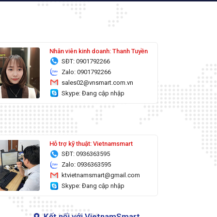
Nhân viên kinh doanh: Thanh Tuyền
SĐT: 0901792266
Zalo: 0901792266
sales02@vnsmart.com.vn
Skype: Đang cập nhập
Hỗ trợ kỹ thuật: Vietnamsmart
SĐT: 0936363595
Zalo: 0936363595
ktvietnamsmart@gmail.com
Skype: Đang cập nhập
Kết nối với VietnamSmart