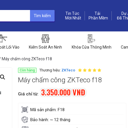
Tin Tức
Dự 
Tìm kiếm
Phần Mềm
oát Lối Vào
Kiểm Soát An Ninh
Khóa Cửa Thông Minh
Cam
/ Máy chấm công ZKTeco f18
Thương hiệu:
ZKTeco
Còn hàng
Máy chấm công ZKTeco f18
3.350.000
VNĐ
Mã sản phẩm: F18
Bảo hành: ~ 12 tháng