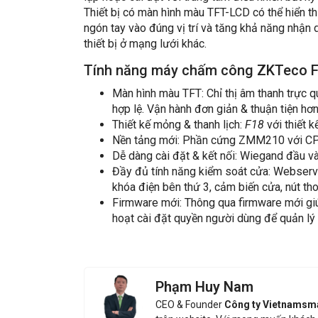
Thiết bị có màn hình màu TFT-LCD có thể hiển th
ngón tay vào đúng vị trí và tăng khả năng nhận
thiết bị ở mạng lưới khác.
Tính năng máy chấm công ZKTeco 
Màn hình màu TFT: Chỉ thị âm thanh trực 
hợp lệ. Vận hành đơn giản & thuận tiện hơ
Thiết kế mỏng & thanh lịch:
F18
với thiết 
Nền tảng mới: Phần cứng ZMM210 với CPU 
Dễ dàng cài đặt & kết nối: Wiegand đầu 
Đầy đủ tính năng kiểm soát cửa: Webserve
khóa điện bên thứ 3, cảm biến cửa, nút th
Firmware mới: Thông qua firmware mới giú
hoạt cài đặt quyền người dùng để quản lý
Phạm Huy Nam
CEO & Founder
Công ty Vietnamsm