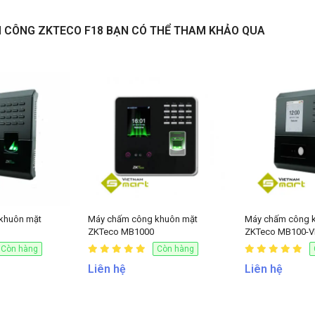
M CÔNG ZKTECO F18 BẠN CÓ THỂ THAM KHẢO QUA
3.350.000
VNĐ
NHẬN BÁO GIÁ
khuôn mặt
Máy chấm công khuôn mặt
Máy chấm công 
ZKTeco MB1000
ZKTeco MB100-V
Còn hàng
Còn hàng
Liên hệ
Liên hệ