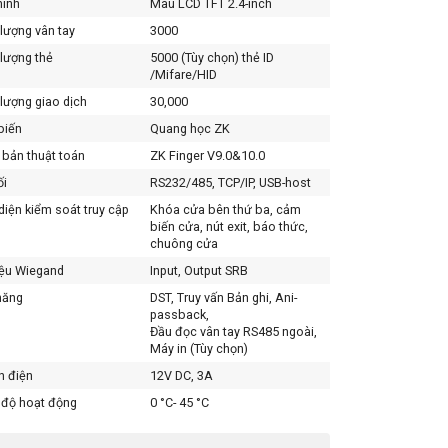
hình
Màu LCD TFT 2.4-inch
lượng vân tay
3000
lượng thẻ
5000 (Tùy chọn) thẻ ID
/Mifare/HID
lượng giao dịch
30,000
biến
Quang học ZK
 bản thuật toán
ZK Finger V9.0&10.0
ối
RS232/485, TCP/IP, USB-host
diện kiểm soát truy cập
Khóa cửa bên thứ ba, cảm
biến cửa, nút exit, báo thức,
chuông cửa
iệu Wiegand
Input, Output SRB
năng
DST, Truy vấn Bản ghi, Ani-
passback,
Đầu đọc vân tay RS485 ngoài,
Máy in (Tùy chọn)
n điện
12V DC, 3A
 độ hoạt động
0 °C- 45 °C
m hoạt động
20%-80%