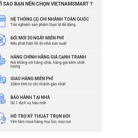
à Software
Standalone SDK ZKAccess 3.5
VÌ SAO BẠN NÊN CHỌN VIETNAMSMART ?
software
thước (DàixSâuxCao)
80×183×42mm
HỆ THỐNG (2) CHI NHÁNH TOÀN QUỐC
Trải nghiệm sản phẩm thực tế dễ dàng
ĐỔI MỚI 30 NGÀY MIỄN PHÍ
Nếu phát hiện lỗi do nhà sản xuất
HÀNG CHÍNH HÃNG GIÁ CẠNH TRANH
Nói không với hàng nhái, hàng giả kém chất
lượng
GIAO HÀNG MIỄN PHÍ
20km tính từ chi nhánh gần nhất
BẢO HÀNH TẠI NHÀ
Số 1 dịch vụ hậu mãi
dùng
HỖ TRỢ KỸ THUẬT TRỌN ĐỜI
Yên tâm mua hàng mọi lúc, mọi nơi