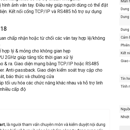
Màn 
ị hình ảnh vân tay. Điều này giúp người dùng có thể đặt
Dung 
 diện. Kết nối cổng TCP/IP và RS485 hỗ trợ sự dụng
Dung 
F18
Dung 
Cảm 
quan chấp nhận hoặc từ chối các vân tay hợp lệ/không
n
Phiên
kế hợp lý & mỏng cho không gian hẹp
Kết n
2GHz giúp tăng tốc thời gian xử lý
Giao 
vào & ra. Giao diện mạng bằng TCP/IP hoặc RS485
r. Anti-passback. Giao diện kiểm soát truy cập cho
oát, báo thức và chuông cửa
Tín h
p tối ưu hóa các chức năng khác nhau và hỗ trợ linh
Tính 
 nhiều cấp độ
Nguồ
Nhiệt
art
, là người tham vấn chuyên môn và kiểm duyệt nội dung
Độ ẩ