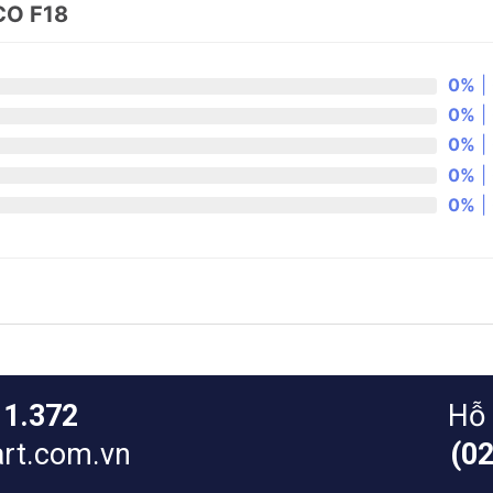
O F18
0%
| 
0%
| 
0%
| 
0%
| 
0%
| 
11.372
Hỗ 
rt.com.vn
(0