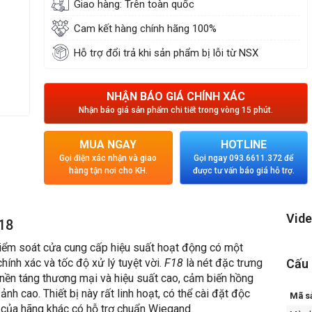
Giao hàng: Trên toàn quốc
Cam kết hàng chính hãng 100%
Hỗ trợ đổi trả khi sản phẩm bị lỗi từ NSX
NHẬN BÁO GIÁ CHÍNH XÁC
Nhận báo giá sản phẩm chi tiết trong vòng 15 phút.
MUA NGAY
HOTLINE
Gọi điện xác nhận và giao
Gọi ngay 093.6611.372 để
hàng tận nơi cho KH.
được tư vấn báo giá hỗ trợ.
Vide
18
kiểm soát cửa cung cấp hiệu suất hoạt động có một
chính xác và tốc độ xử lý tuyệt vời.
F18
là nét đặc trưng
Cấu 
 nền táng thương mại và hiệu suất cao, cảm biến hồng
nh cao. Thiết bị này rất linh hoạt, có thể cài đặt độc
Mã s
ỳ của hãng khác có hỗ trợ chuẩn Wiegand.