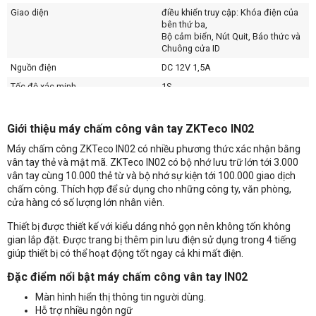
Giao diện
điều khiển truy cập: Khóa điện của
bên thứ ba,
Bộ cảm biển, Nút Quit, Báo thức và
Chuông cửa ID
Nguồn điện
DC 12V 1,5A
Tốc độ xác minh
1S.
Nhiệt độ hoạt động
0- 45 C
Độ ẩm hoạt động
20% ​​80%
Giới thiệu máy chấm công vân tay ZKTeco IN02
Kích thước (LxWxT)
221,7 x 159,5 x 42,9mm
Máy chấm công ZKTeco IN02 có nhiều phương thức xác nhận bằng
vân tay thẻ và mật mã. ZKTeco IN02 có bộ nhớ lưu trữ lớn tới 3.000
vân tay cùng 10.000 thẻ từ và bộ nhớ sự kiện tới 100.000 giao dịch
chấm công. Thích hợp để sử dụng cho những công ty, văn phòng,
cửa hàng có số lượng lớn nhân viên.
Thiết bị được thiết kế với kiểu dáng nhỏ gọn nên không tốn không
gian lắp đặt. Được trang bị thêm pin lưu điện sử dụng trong 4 tiếng
giúp thiết bị có thể hoạt động tốt ngay cả khi mất điện.
Đặc điểm nổi bật máy chấm công vân tay IN02
Màn hình hiển thị thông tin người dùng.
Nhận báo giá sản phẩm: Máy chấm công vân tay ZKTeco IN02
Hỗ trợ nhiều ngôn ngữ