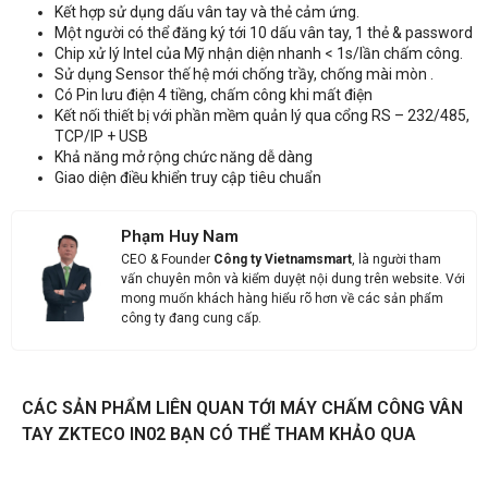
Kết hợp sử dụng dấu vân tay và thẻ cảm ứng.
Một người có thể đăng ký tới 10 dấu vân tay, 1 thẻ & password
Chip xử lý Intel của Mỹ nhận diện nhanh < 1s/lần chấm công.
Sử dụng Sensor thế hệ mới chống trầy, chống mài mòn .
Có Pin lưu điện 4 tiềng, chấm công khi mất điện
Kết nối thiết bị với phần mềm quản lý qua cổng RS – 232/485,
TCP/IP + USB
Khả năng mở rộng chức năng dễ dàng
Giao diện điều khiển truy cập tiêu chuẩn
Phạm Huy Nam
CEO & Founder
Công ty Vietnamsmart
, là người tham
vấn chuyên môn và kiểm duyệt nội dung trên website. Với
mong muốn khách hàng hiểu rõ hơn về các sản phẩm
công ty đang cung cấp.
CÁC SẢN PHẨM LIÊN QUAN TỚI MÁY CHẤM CÔNG VÂN
TAY ZKTECO IN02 BẠN CÓ THỂ THAM KHẢO QUA
Liên hệ