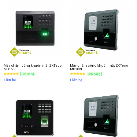
Thông tin nhận báo giá sản phẩm
Anh
Chị
Anh/Chị có dùng ZALO số này
Tôi Không dùng
Máy chấm công khuôn mặt ZKTeco
Máy chấm công khuôn mặt ZKTeco
MB1500
MB10VL
Còn hàng
Còn hàng
Liên hệ
Liên hệ
NHẬN BÁO GIÁ