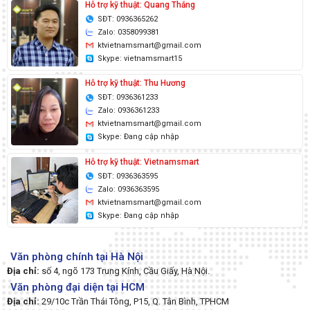
Hỗ trợ kỹ thuật: Quang Thắng
SĐT: 0936365262
Zalo: 0358099381
ktvietnamsmart@gmail.com
Skype: vietnamsmart15
Hỗ trợ kỹ thuật: Thu Hương
SĐT: 0936361233
Zalo: 0936361233
ktvietnamsmart@gmail.com
Skype: Đang cập nhập
Hỗ trợ kỹ thuật: Vietnamsmart
SĐT: 0936363595
Zalo: 0936363595
ktvietnamsmart@gmail.com
Skype: Đang cập nhập
Văn phòng chính tại Hà Nội
Địa chỉ:
số 4, ngõ 173 Trung Kính, Cầu Giấy, Hà Nội.
Văn phòng đại diện tại HCM
Địa chỉ:
29/10c Trần Thái Tông, P15, Q. Tân Bình, TPHCM