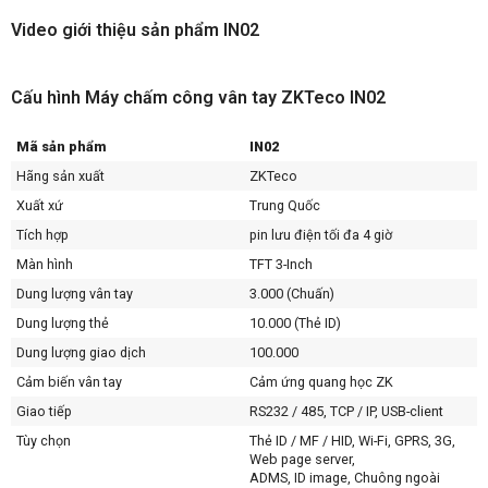
Video giới thiệu sản phẩm IN02
Cấu hình Máy chấm công vân tay ZKTeco IN02
Mã sản phẩm
IN02
Hãng sản xuất
ZKTeco
Xuất xứ
Trung Quốc
Tích hợp
pin lưu điện tối đa 4 giờ
Màn hình
TFT 3-Inch
Dung lượng vân tay
3.000 (Chuấn)
Dung lượng thẻ
10.000 (Thẻ ID)
Dung lượng giao dịch
100.000
Cảm biến vân tay
Cảm ứng quang học ZK
Giao tiếp
RS232 / 485, TCP / IP, USB-client
Tùy chọn
Thẻ ID / MF / HID, Wi-Fi, GPRS, 3G,
Web page server,
ADMS, ID image, Chuông ngoài