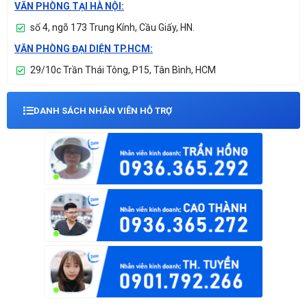
VĂN PHÒNG TẠI HÀ NỘI:
số 4, ngõ 173 Trung Kính, Cầu Giấy, HN.
VĂN PHÒNG ĐẠI DIỆN TP.HCM:
29/10c Trần Thái Tông, P15, Tân Bình, HCM
DANH SÁCH NHÂN VIÊN HỖ TRỢ