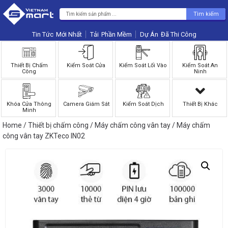
Tìm kiếm
Tin Tức
Phần Mềm
Dự Án
Thiết Bị Chấm
Kiểm Soát Cửa
Kiểm Soát Lối Vào
Kiểm Soát An
Công
Ninh
Khóa Cửa Thông
Camera Giám Sát
Kiểm Soát Dịch
Thiết Bị Khác
Minh
Home
/
Thiết bị chấm công
/
Máy chấm công vân tay
/ Máy chấm
công vân tay ZKTeco IN02