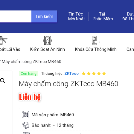
Tin Tức
Dự 
Tìm kiếm
Phần Mềm
oát Lối Vào
Kiểm Soát An Ninh
Khóa Cửa Thông Minh
Cam
/ Máy chấm công ZKTeco MB460
Thương hiệu:
ZKTeco
Còn hàng
Máy chấm công ZKTeco MB460
Liên hệ
Mã sản phẩm: MB460
Bảo hành: ~ 12 tháng