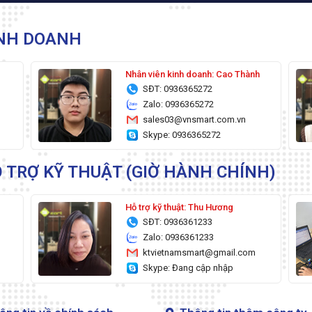
INH DOANH
g
Nhân viên kinh doanh: Cao Thành
SĐT: 0936365272
Zalo: 0936365272
sales03@vnsmart.com.vn
Skype: 0936365272
 TRỢ KỸ THUẬT (GIỜ HÀNH CHÍNH)
Hỗ trợ kỹ thuật: Thu Hương
SĐT: 0936361233
Zalo: 0936361233
ktvietnamsmart@gmail.com
Skype: Đang cập nhập