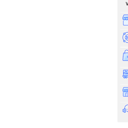
Độ ẩ
Kích 
Trọng
giá sản phẩm: Máy chấm công ZKTeco MB460
Thông tin nhận báo giá sản phẩm
Anh
Chị
Anh/Chị có dùng ZALO số này
Tôi Không 