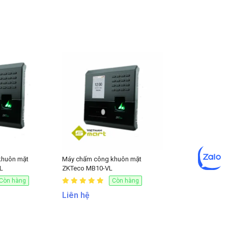
khuôn mặt
Máy chấm công khuôn mặt
L
ZKTeco MB10-VL
Còn hàng
Còn hàng
Liên hệ