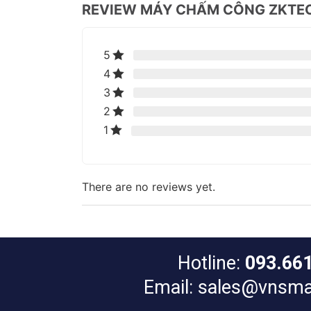
REVIEW MÁY CHẤM CÔNG ZKTE
5
4
3
2
1
There are no reviews yet.
Hotline:
093.66
Email: sales@vnsma