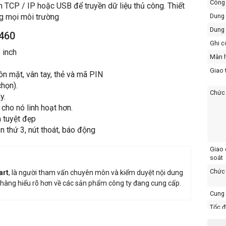
Công 
 TCP / IP hoặc USB để truyền dữ liệu thủ công. Thiết
ng mọi môi trường
Dung 
Dung 
460
Ghi c
 inch
Màn 
Giao 
n mặt, vân tay, thẻ và mã PIN
chọn).
Chức 
y.
ho nó linh hoạt hơn.
à tuyệt đẹp
n thứ 3, nút thoát, báo động
Giao 
soát
Chức 
art
, là người tham vấn chuyên môn và kiểm duyệt nội dung
hàng hiểu rõ hơn về các sản phẩm công ty đang cung cấp.
Cung 
Tốc đ
Nhiệt