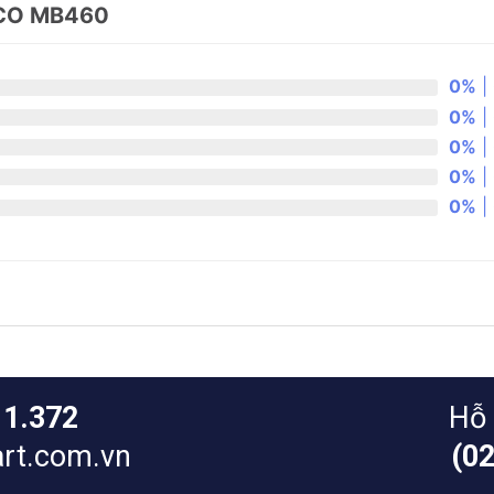
CO MB460
0%
| 
0%
| 
0%
| 
0%
| 
0%
| 
11.372
Hỗ 
rt.com.vn
(0