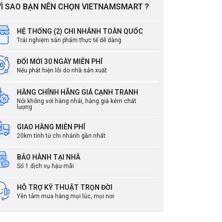
VÌ SAO BẠN NÊN CHỌN VIETNAMSMART ?
m hoạt động
20% – 80%
thước
200,25 x 148 x 33,04 mm (dài *
rộng * dày)
HỆ THỐNG (2) CHI NHÁNH TOÀN QUỐC
Trải nghiệm sản phẩm thực tế dễ dàng
 lượng
380g
ĐỔI MỚI 30 NGÀY MIỄN PHÍ
Nếu phát hiện lỗi do nhà sản xuất
HÀNG CHÍNH HÃNG GIÁ CẠNH TRANH
Nói không với hàng nhái, hàng giả kém chất
lượng
GIAO HÀNG MIỄN PHÍ
20km tính từ chi nhánh gần nhất
BẢO HÀNH TẠI NHÀ
Số 1 dịch vụ hậu mãi
dùng
HỖ TRỢ KỸ THUẬT TRỌN ĐỜI
Yên tâm mua hàng mọi lúc, mọi nơi