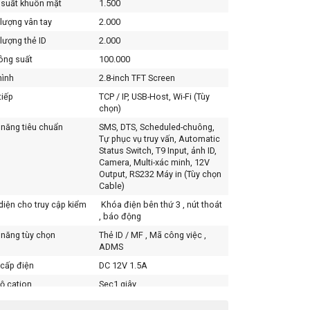
suất khuôn mặt
1.500
lượng vân tay
2.000
lượng thẻ ID
2.000
ông suất
100.000
hình
2.8-inch TFT Screen
tiếp
TCP / IP, USB-Host, Wi-Fi (Tùy
chọn)
năng tiêu chuẩn
SMS, DTS, Scheduled-chuông,
Tự phục vụ truy vấn, Automatic
Status Switch, T9 Input, ảnh ID,
Camera, Multi-xác minh, 12V
Output, RS232 Máy in (Tùy chọn
Cable)
diện cho truy cập kiểm
Khóa điện bên thứ 3 , nút thoát
, báo động
năng tùy chọn
Thẻ ID / MF , Mã công việc ,
ADMS
cấp điện
DC 12V 1.5A
ộ cation
Sec1 giây.
 độ hoạt động
0 ° c – 45 ° c