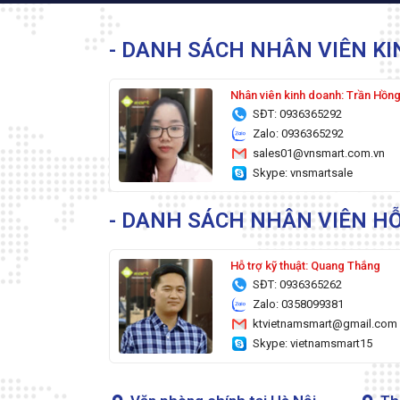
- DANH SÁCH NHÂN VIÊN K
Nhân viên kinh doanh: Trần Hồn
SĐT: 0936365292
Zalo: 0936365292
sales01@vnsmart.com.vn
Skype: vnsmartsale
- DANH SÁCH NHÂN VIÊN HỖ
Hỗ trợ kỹ thuật: Quang Thắng
SĐT: 0936365262
Zalo: 0358099381
ktvietnamsmart@gmail.com
Skype: vietnamsmart15