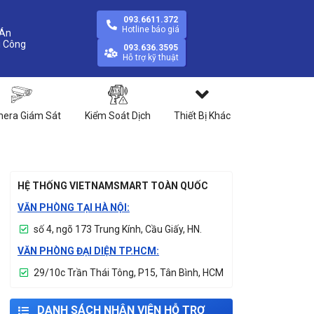
093.6611.372
Hotline báo giá
Án
093.636.3595
Hỗ trợ kỹ thuật
era Giám Sát
Kiểm Soát Dịch
Thiết Bị Khác
HỆ THỐNG VIETNAMSMART TOÀN QUỐC
VĂN PHÒNG TẠI HÀ NỘI:
số 4, ngõ 173 Trung Kính, Cầu Giấy, HN.
VĂN PHÒNG ĐẠI DIỆN TP.HCM:
29/10c Trần Thái Tông, P15, Tân Bình, HCM
DANH SÁCH NHÂN VIÊN HỖ TRỢ