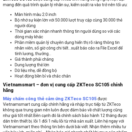
mang đến quá trình quản lý nhân sự, kiểm soát ra vào trở nên tối ưu:
Màn hình màu 2.0 inch
Bộ nhớ sự kiện lớn với 50.000 lượt truy cập cùng 30.000 thẻ
người dùng
Thời gian xác nhận nhanh thông tin người dùng so với các
dòng máy khác
Phần mềm quản lý chuyên dụng hiển thị rõ ràng thông tin
nhân viên, số giờ công chi tiết…xuất báo cáo ra File Excel để
tính lương, thưởng…
Giá thành phải chăng
Dung lượng thẻ lớn
Dữ liệu nhẹ, dễ đồng bộ
Hoạt động bền bỉ và chắc chắn
Vietnamsmart – đơn vị cung cấp
ZKTeco SC105
chính
hãng
Máy chấm công thẻ cảm ứng ZKTeco SC105
được
Vietnamsmart cung cấp chính hãng và nhập trực tiếp từ ZKTeco
không qua trung gian nên luôn được đảm bảo về chất lượng cũng
Liên hệ
như giá tốt nhất.Bên cạnh đó là chính sách bảo hành 12 tháng được
dán trên thiết bị. lỗi 1 đổi 1 nếu lỗi từ nhà sản xuất. Liên hệ ngay với
Vietnamsmart theo thông tin bên dưới bài viết. Nhận thêm nhiều tư
Thông tin nhận báo giá sản phẩm