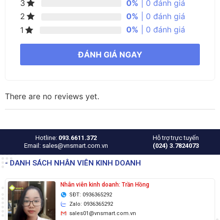
0%
| 0 đánh giá
3
0%
| 0 đánh giá
2
0%
| 0 đánh giá
1
ĐÁNH GIÁ NGAY
There are no reviews yet.
Hotline:
093.6611.372
Hỗ trợ trực tuyến
Email: sales@vnsmart.com.vn
(024) 3.7824073
- DANH SÁCH NHÂN VIÊN KINH DOANH
Nhân viên kinh doanh: Trần Hồng
SĐT: 0936365292
Zalo: 0936365292
sales01@vnsmart.com.vn