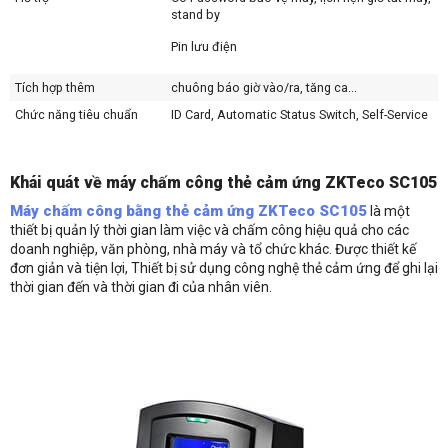
stand by
Pin lưu điện
Tích hợp thêm
chuông báo giờ vào/ra, tăng ca...
Chức năng tiêu chuẩn
ID Card, Automatic Status Switch, Self-Service
Query, DST, 9 Digit User ID, Scheduled
Bell, Anti-passback
Khái quát về máy chấm công thẻ cảm ứng ZKTeco SC105
Chức năng tùy chọn
IC Card, Print Function
Máy chấm công bằng thẻ cảm ứng ZKTeco SC105
là một
thiết bị quản lý thời gian làm việc và chấm công hiệu quả cho các
Nguồn điện
DC 12V
doanh nghiệp, văn phòng, nhà máy và tổ chức khác. Được thiết kế
Operating Temperature -
0°C ~ 45°C
đơn giản và tiện lợi, Thiết bị sử dụng công nghệ thẻ cảm ứng để ghi lại
Nhiệt độ hoạt động
thời gian đến và thời gian đi của nhân viên.
Operating Humidity - Độ
20% ~ 80%
ẩm hoạt động
Kích thước
130 x 94 x 52 mm
SDK
Standalone SDK
Phần mềm tương thích
ZKAccess3.5