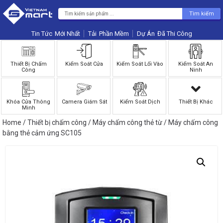
Tìm kiếm
Tin Tức
Phần Mềm
Dự Án
Thiết Bị Chấm
Kiểm Soát Cửa
Kiểm Soát Lối Vào
Kiểm Soát An
Công
Ninh
Khóa Cửa Thông
Camera Giám Sát
Kiểm Soát Dịch
Thiết Bị Khác
Minh
Home
/
Thiết bị chấm công
/
Máy chấm công thẻ từ
/ Máy chấm công
bằng thẻ cảm ứng SC105