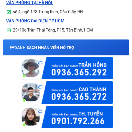
VĂN PHÒNG TẠI HÀ NỘI:
số 4, ngõ 173 Trung Kính, Cầu Giấy, HN.
VĂN PHÒNG ĐẠI DIỆN TP.HCM:
29/10c Trần Thái Tông, P15, Tân Bình, HCM
DANH SÁCH NHÂN VIÊN HỖ TRỢ