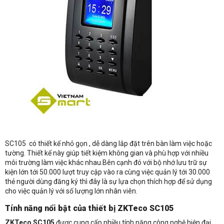
SC105 có thiết kế nhỏ gọn , dễ dàng lắp đặt trên bàn làm việc hoặc
tường. Thiết kế này giúp tiết kiệm không gian và phù hợp với nhiều
môi trường làm việc khác nhau.Bên cạnh đó với
bộ nhớ lưu trữ sự
kiện lớn tới 50.000 lượt truy cập vào ra cùng việc quản lý tới 30.000
thẻ người dùng đăng ký thì đây là sự lựa chọn thích hợp để sử dụng
cho việc quản lý với số lượng lớn nhân viên.
Nhận báo giá sản phẩm: Máy chấm công bằng thẻ cảm ứng SC105
Tính năng nổi bật của thiết bị ZKTeco SC105
ZKTeco SC105
được cung cấp nhiều tính năng công nghệ hiện đại