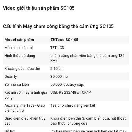
Video giới thiệu sản phẩm SC105
Cấu hình Máy chấm công bằng thẻ cảm ứng SC105
Model sản phẩm
ZKTeco SC-105
Màn hình hiển thị
TFT LCD
Hình thức sử dụng
chấm công nhân viên bằng thẻ cảm ứng 125
KHz.
Khoảng cách đọc thẻ
2-10 cm
Quản lý
30.000 thẻ
Bộ nhớ sự kiện
50.000 lượt truy cập.
Kết nối với máy vi tính qua
USB, RS 232/485, TCP/IP
cổng
Auxiliary Interface - Giao
1ea cho chức năng liên kết
diện phụ trợ
Giao diện điều khiển truy
Khóa điện bên thứ 3, cảm biến cửa, nút thoát,
cập
báo thức, chuông cửa
Hỗ trợ
Có Password bảo vệ máy, lịch hẹn giờ tắt máy,