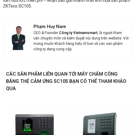
vấn hữu ích, miễn phí – Nhận báo giá nhanh nhất khi mua sản phẩm
ZKTeco SC105.
Anh
Chị
Phạm Huy Nam
CEO & Founder
Công ty Vietnamsmart
, là người tham
Anh/Chị có dùng ZALO số này
Tôi Không dùng
vấn chuyên môn và kiểm duyệt nội dung trên website. Với
mong muốn khách hàng hiểu rõ hơn về các sản phẩm
công ty đang cung cấp.
CÁC SẢN PHẨM LIÊN QUAN TỚI MÁY CHẤM CÔNG
BẰNG THẺ CẢM ỨNG SC105 BẠN CÓ THỂ THAM KHẢO
QUA
NHẬN BÁO GIÁ