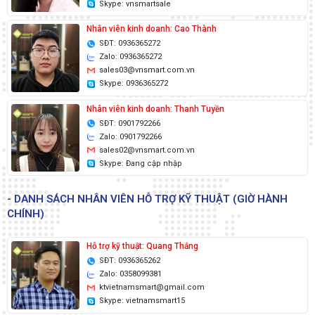
Skype: vnsmartsale
Nhân viên kinh doanh: Cao Thành
SĐT: 0936365272
Zalo: 0936365272
sales03@vnsmart.com.vn
Skype: 0936365272
Nhân viên kinh doanh: Thanh Tuyền
SĐT: 0901792266
Zalo: 0901792266
sales02@vnsmart.com.vn
Skype: Đang cập nhập
- DANH SÁCH NHÂN VIÊN HỖ TRỢ KỸ THUẬT (GIỜ HÀNH
CHÍNH)
Hỗ trợ kỹ thuật: Quang Thắng
SĐT: 0936365262
Zalo: 0358099381
ktvietnamsmart@gmail.com
Skype: vietnamsmart15